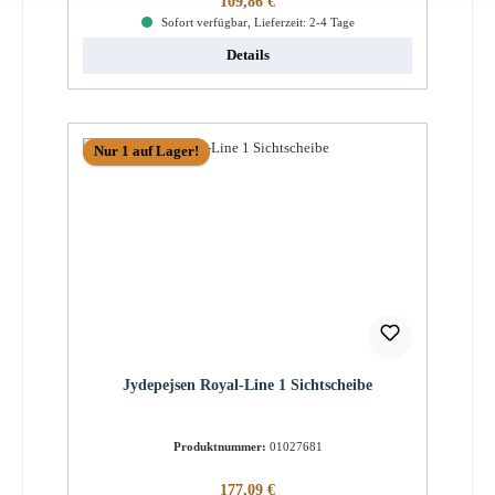
109,86 €
Sofort verfügbar, Lieferzeit: 2-4 Tage
Details
Nur 1 auf Lager!
Jydepejsen Royal-Line 1 Sichtscheibe
Produktnummer:
01027681
Regulärer Preis:
177,09 €