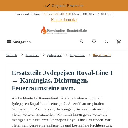
Zum Hauptinhalt springen
Originale Ersatzteile
Service-Hotline:
040 - 28 48 48 210
Mo-Fr, 08:30 - 17:30 Uhr |
Kontaktformular
Du hast 0 Produkte
Navigation
Startseite
Ersatzteile
Jydepejsen
Royal-Line
Royal-Line 1
Ersatzteile Jydepejsen Royal-Line 1
→ Kaminglas, Dichtungen,
Feuerraumsteine uvm.
Als Fachleute für Kaminofen-Ersatzteile bieten wir für den
Jydepejsen Royal-Line 1 eine große Auswahl an
originalen
Sichtscheiben, Ascherosten, Dichtungen, Brennraumsteinen und
vielen weiteren Ersatzteilen. Wir helfen Ihnen gerne weiter die
richtigen Teile für Ihren Jydepejsen Royal-Line 1 zu finden. Wir
bieten sehr gerne eine umfassende und kostenfreie
Fachberatung