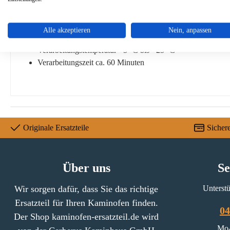
hohes Haftvermögen
leichte Anwendung / Verarbeitung
nicht brennbar
Alle akzeptieren
Nein, anpassen
feuerbeständig bis +1600 °C
Verarbeitungstemperatur +5 °C bis +25 °C
Verarbeitungszeit ca. 60 Minuten
Originale Ersatzteile
Sicher
Über uns
Se
Wir sorgen dafür, dass Sie das richtige
Unterstü
Ersatzteil für Ihren Kaminofen finden.
04
Der Shop kaminofen-ersatzteil.de wird
Mo-