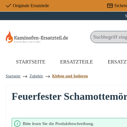
Originale Ersatzteile
Sicher
 Hauptinhalt springen
Zur Suche springen
Zur Hauptnavigation springen
S
STARTSEITE
ERSATZTEILE
ERSATZ
Startseite
Zubehör
Kleben und Isolieren
Feuerfester Schamottemör
Bildergalerie überspringen
Bitte lesen Sie die Produktbeschreibung.