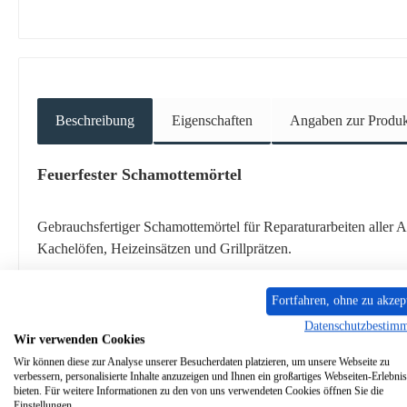
Beschreibung
Eigenschaften
Angaben zur Produkt
Feuerfester Schamottemörtel
Gebrauchsfertiger Schamottemörtel für Reparaturarbeiten aller
Kachelöfen, Heizeinsätzen und Grillprätzen.
Schamottemörtel Eckdaten:
Fortfahren, ohne zu akzep
Datenschutzbestim
Wir verwenden Cookies
Inhalt 1 kg
Wir können diese zur Analyse unserer Besucherdaten platzieren, um unsere Webseite zu
für Reparaturen aller Art
verbessern, personalisierte Inhalte anzuzeigen und Ihnen ein großartiges Webseiten-Erlebnis
für Innen und Außen geeignet
bieten. Für weitere Informationen zu den von uns verwendeten Cookies öffnen Sie die
Einstellungen.