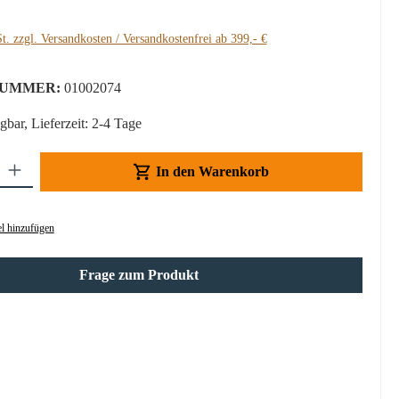
t. zzgl. Versandkosten / Versandkostenfrei ab 399,- €
UMMER:
01002074
gbar, Lieferzeit: 2-4 Tage
Gib den gewünschten Wert ein oder benutze die Schaltflächen um die Anzahl z
In den Warenkorb
l hinzufügen
Frage zum Produkt