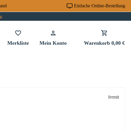
sand
Einfache Online-Bestellung
ar
Du hast 0 Produkte auf dem Merkzettel
Merkliste
Mein Konto
Warenkorb
0,00 €
fermit
: