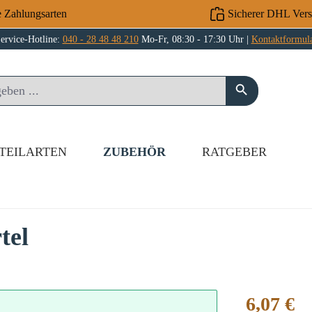
e Zahlungsarten
Sicherer DHL Ver
ervice-Hotline:
040 - 28 48 48 210
Mo-Fr, 08:30 - 17:30 Uhr |
Kontaktformul
TEILARTEN
ZUBEHÖR
RATGEBER
tel
Regulärer Preis
6,07 €