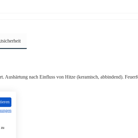
sicherheit
 Art. Aushärtung nach Einfluss von Hitze (keramisch, abbindend). Fe
tieren
mungen
 zu