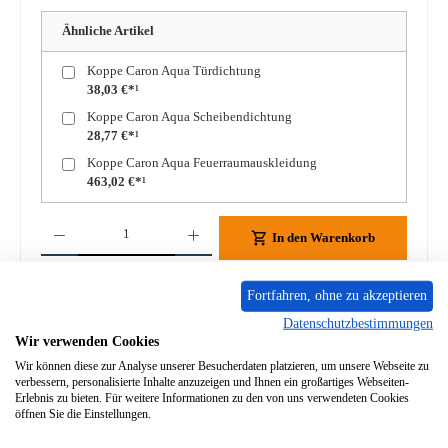
Ähnliche Artikel
Koppe Caron Aqua Türdichtung
38,03 €*¹
Koppe Caron Aqua Scheibendichtung
28,77 €*¹
Koppe Caron Aqua Feuerraumauskleidung
463,02 €*¹
Produkt Anzahl: Gib den gewünschten Wert ein oder benutze die Schaltflächen um die A
In den Warenkorb
Zum Merkzettel hinzufügen
Fortfahren, ohne zu akzeptieren
Datenschutzbestimmungen
Frage zum Produkt
Wir verwenden Cookies
Wir können diese zur Analyse unserer Besucherdaten platzieren, um unsere Webseite zu
verbessern, personalisierte Inhalte anzuzeigen und Ihnen ein großartiges Webseiten-
Erlebnis zu bieten. Für weitere Informationen zu den von uns verwendeten Cookies
öffnen Sie die Einstellungen.