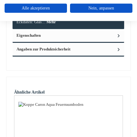
Beschreibung
Alle akzeptieren
Nein, anpassen
Original Scheibenhalter rechts für den Kaminofen Koppe
Caron Aqua Koppe Caron Aqua Scheibenhalter rechts
Eckdaten: Glas…
Mehr
Eigenschaften
Angaben zur Produktsicherheit
Produktgalerie überspringen
Ähnliche Artikel