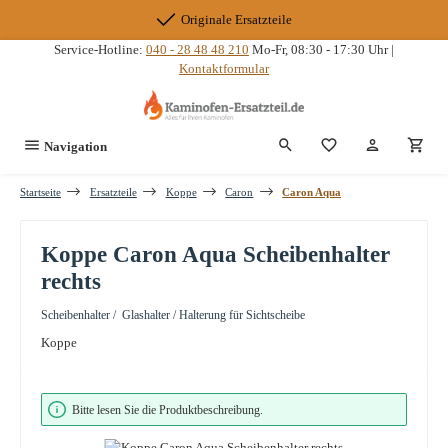
Zum Hauptinhalt springen
Originale Ersatzteile
Service-Hotline:
040 - 28 48 48 210
Mo-Fr, 08:30 - 17:30 Uhr |
Kontaktformular
Du hast 0 Produkte
Navigation
Startseite
Ersatzteile
Koppe
Caron
Caron Aqua
Koppe Caron Aqua Scheibenhalter
rechts
Scheibenhalter / Glashalter / Halterung für Sichtscheibe
Koppe
Bildergalerie überspringen
Bitte lesen Sie die Produktbeschreibung.