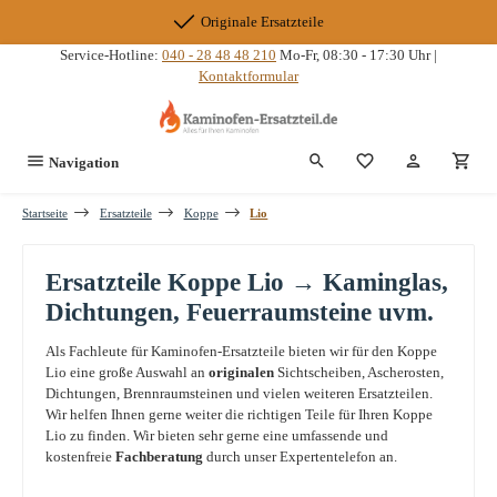
Zum Hauptinhalt springen
Originale Ersatzteile
Service-Hotline:
040 - 28 48 48 210
Mo-Fr, 08:30 - 17:30 Uhr |
Kontaktformular
Du hast 0 Produkte
Navigation
Startseite
Ersatzteile
Koppe
Lio
Ersatzteile Koppe Lio → Kaminglas,
Dichtungen, Feuerraumsteine uvm.
Als Fachleute für Kaminofen-Ersatzteile bieten wir für den Koppe
Lio eine große Auswahl an
originalen
Sichtscheiben, Ascherosten,
Dichtungen, Brennraumsteinen und vielen weiteren Ersatzteilen.
Wir helfen Ihnen gerne weiter die richtigen Teile für Ihren Koppe
Lio zu finden. Wir bieten sehr gerne eine umfassende und
kostenfreie
Fachberatung
durch unser Expertentelefon an.