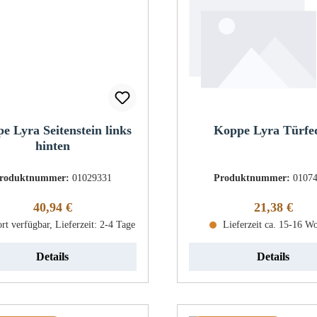
e Lyra Seitenstein links
Koppe Lyra Türfe
hinten
roduktnummer:
01029331
Produktnummer:
0107
Regulärer Preis:
Regulärer Pr
40,94 €
21,38 €
rt verfügbar, Lieferzeit: 2-4 Tage
Lieferzeit ca. 15-16 W
Details
Details