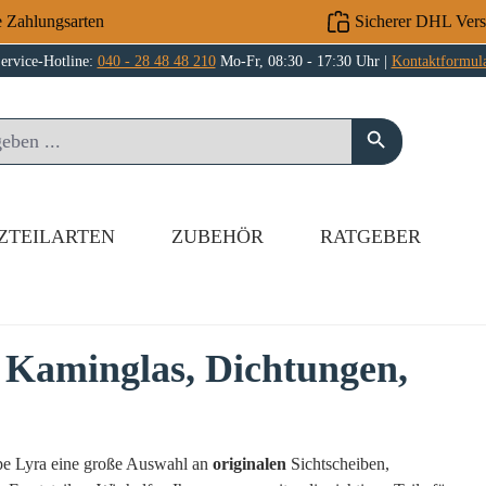
e Zahlungsarten
Sicherer DHL Ver
ervice-Hotline:
040 - 28 48 48 210
Mo-Fr, 08:30 - 17:30 Uhr |
Kontaktformul
ZTEILARTEN
ZUBEHÖR
RATGEBER
 Kaminglas, Dichtungen,
ppe Lyra eine große Auswahl an
originalen
Sichtscheiben,