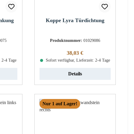
nkung
Koppe Lyra Türdichtung
9075
Produktnummer:
01029086
eis:
Regulärer Preis:
38,03 €
: 2-4 Tage
Sofort verfügbar, Lieferzeit: 2-4 Tage
Details
Nur 1 auf Lager!