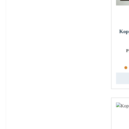
Kop
P