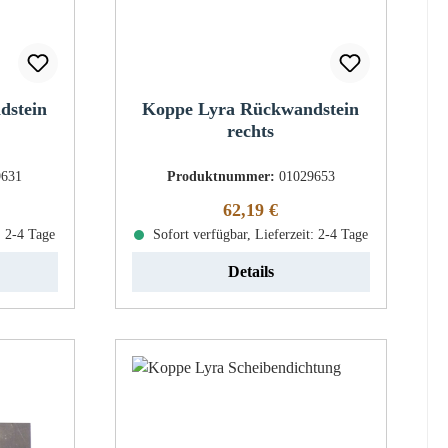
dstein
Koppe Lyra Rückwandstein
rechts
9631
Produktnummer:
01029653
eis:
Regulärer Preis:
62,19 €
: 2-4 Tage
Sofort verfügbar, Lieferzeit: 2-4 Tage
Details