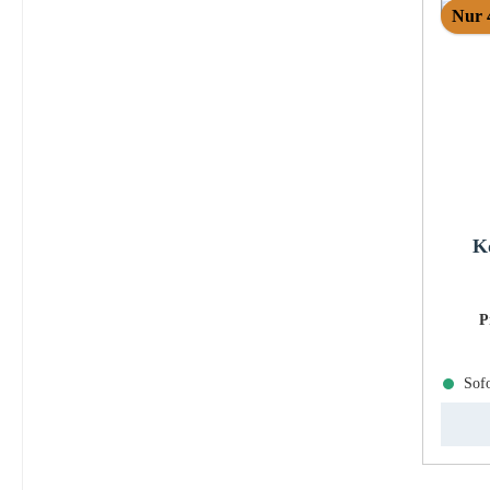
Nur 
K
P
Sofo