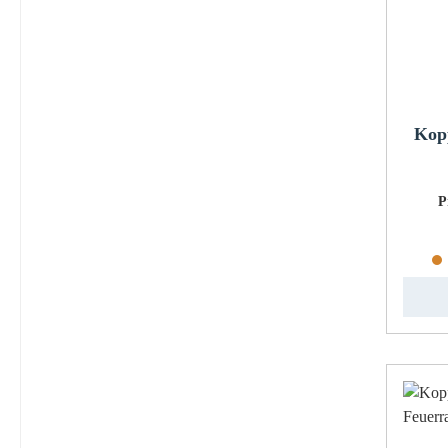
Kop
P