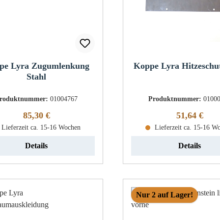
pe Lyra Zugumlenkung
Koppe Lyra Hitzeschu
Stahl
roduktnummer:
01004767
Produktnummer:
0100
Regulärer Preis:
Regulärer Pr
85,30 €
51,64 €
Lieferzeit ca. 15-16 Wochen
Lieferzeit ca. 15-16 W
Details
Details
Nur 2 auf Lager!