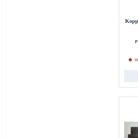
Kopp
P
ni