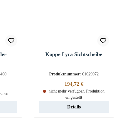
der
Koppe Lyra Sichtscheibe
4460
Produktnummer:
01029072
Regulärer Preis:
194,72 €
eis:
nicht mehr verfügbar, Produktion
ochen
eingestellt
Details