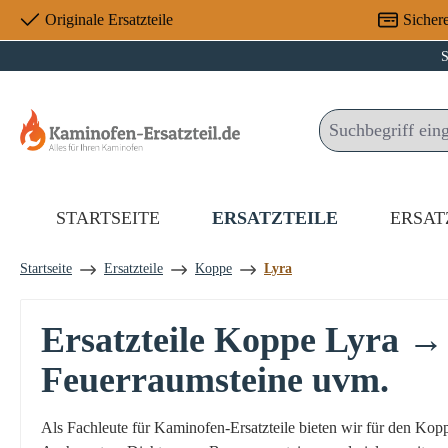
Originale Ersatzteile
Sicher
 Hauptinhalt springen
Zur Suche springen
Zur Hauptnavigation springen
S
STARTSEITE
ERSATZTEILE
ERSAT
Startseite
Ersatzteile
Koppe
Lyra
Ersatzteile Koppe Lyra →
Feuerraumsteine uvm.
Als Fachleute für Kaminofen-Ersatzteile bieten wir für den Ko