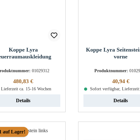
Koppe Lyra
Koppe Lyra Seitenstei
euerraumauskleidung
vorne
roduktnummer:
01029312
Produktnummer:
0102
Regulärer Preis:
Regulärer Pr
480,83 €
40,94 €
Lieferzeit ca. 15-16 Wochen
Sofort verfügbar, Lieferzeit
Details
Details
1 auf Lager!