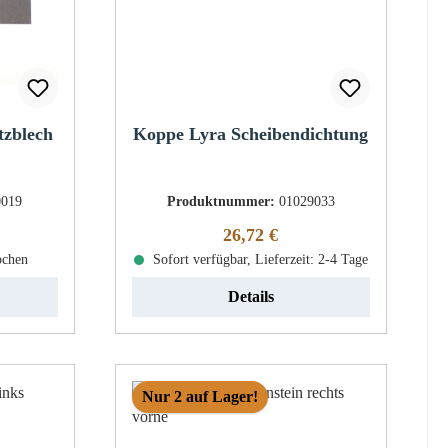
tzblech
Koppe Lyra Scheibendichtung
0019
Produktnummer:
01029033
eis:
Regulärer Preis:
26,72 €
ochen
Sofort verfügbar, Lieferzeit: 2-4 Tage
Details
Nur 2 auf Lager!