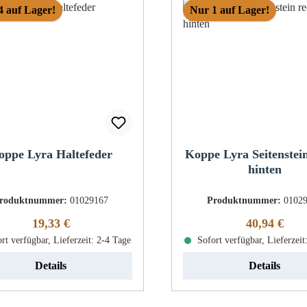
4 auf Lager!
Nur 1 auf Lager!
oppe Lyra Haltefeder
Koppe Lyra Seitenstein
hinten
roduktnummer:
01029167
Produktnummer:
0102
Regulärer Preis:
Regulärer Pr
19,33 €
40,94 €
rt verfügbar, Lieferzeit: 2-4 Tage
Sofort verfügbar, Lieferzeit
Details
Details