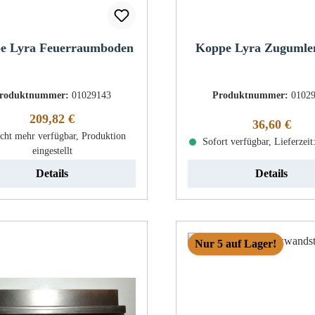
e Lyra Feuerraumboden
Koppe Lyra Zugumle
roduktnummer:
01029143
Produktnummer:
0102
Regulärer Preis:
209,82 €
Regulärer Pr
36,60 €
cht mehr verfügbar, Produktion
Sofort verfügbar, Lieferzeit
eingestellt
Details
Details
Nur 5 auf Lager!