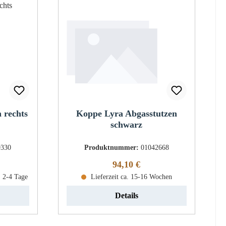
 rechts
Koppe Lyra Abgasstutzen
schwarz
9330
Produktnummer:
01042668
eis:
Regulärer Preis:
94,10 €
: 2-4 Tage
Lieferzeit ca. 15-16 Wochen
Details