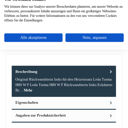
Produkt Anzahl: Gib den gewünschten Wert ein oder benutze die Schaltflächen um die A
Wir können diese zur Analyse unserer Besucherdaten platzieren, um unsere Webseite zu
In den Warenkorb
verbessern, personalisierte Inhalte anzuzeigen und Ihnen ein großartiges Webseiten-
Erlebnis zu bieten. Für weitere Informationen zu den von uns verwendeten Cookies
öffnen Sie die Einstellungen.
Zum Merkzettel hinzufügen
Alle akzeptieren
Nein, anpassen
Frage zum Produkt
Beschreibung
Original Rückwandstein links für den Heizeinsatz Leda Turma
H80 W F Leda Turma H80 W F Rückwandstein links Eckdaten:
Br…
Mehr
Eigenschaften
Angaben zur Produktsicherheit