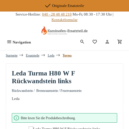
Zum Hauptinhalt springen
Originale Ersatzteile
Service-Hotline:
040 - 28 48 48 210
Mo-Fr, 08:30 - 17:30 Uhr |
Kontaktformular
Du hast 0 Produkte
Navigation
Startseite
Ersatzteile
Leda
Turma
Leda Turma H80 W F
Rückwandstein links
Rückwandstein / Brennraumstein / Feuerraumstein
Leda
Bildergalerie überspringen
Bitte lesen Sie die Produktbeschreibung.