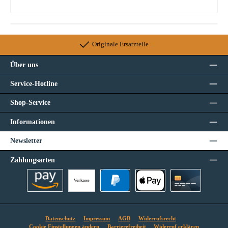
Originale Ersatzteile
Über uns
Service-Hotline
Shop-Service
Informationen
Newsletter
Zahlungsarten
Vorkasse
Amazon Pay
PayPal
Apple Pay
Kreditkarte
Datenschutz
Impressum
AGB
Widerrufsrecht
Cookie Einstellungen ändern
Barrierefreiheit
Widerruf erklären