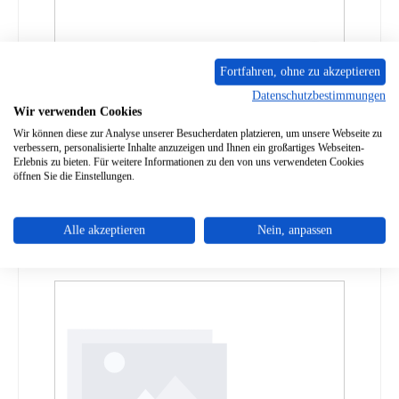
Fortfahren, ohne zu akzeptieren
Datenschutzbestimmungen
Max Blank New Fire Stehrost A
Wir verwenden Cookies
Wir können diese zur Analyse unserer Besucherdaten platzieren, um unsere Webseite zu
verbessern, personalisierte Inhalte anzuzeigen und Ihnen ein großartiges Webseiten-
Produktnummer:
01038438
Erlebnis zu bieten. Für weitere Informationen zu den von uns verwendeten Cookies
öffnen Sie die Einstellungen.
Regulärer Preis:
449,53 €
Lieferzeit ca. 9-10 Wochen
Details
Alle akzeptieren
Nein, anpassen