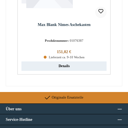
Max Blank Nimes Aschekasten
Produktnummer:
01076387
Regulärer Preis:
151,02 €
Lieferzeit ca. 9-10 Wochen
Details
Originale Ersatzteile
Über uns
Service-Hotline