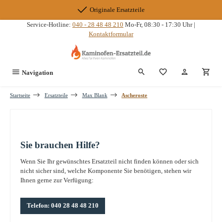
Zum Hauptinhalt springen
Originale Ersatzteile
Service-Hotline:
040 - 28 48 48 210
Mo-Fr, 08:30 - 17:30 Uhr |
Kontaktformular
Du hast 0 Produkte
Navigation
Startseite
Ersatzteile
Max Blank
Ascheroste
Sie brauchen Hilfe?
Wenn Sie Ihr gewünschtes Ersatzteil nicht finden können oder sich
nicht sicher sind, welche Komponente Sie benötigen, stehen wir
Ihnen gerne zur Verfügung:
Telefon: 040 28 48 48 210