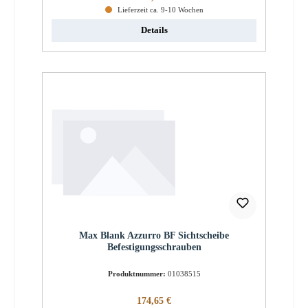
Lieferzeit ca. 9-10 Wochen
Details
Max Blank Azzurro BF Sichtscheibe
Befestigungsschrauben
Produktnummer:
01038515
Regulärer Preis:
174,65 €