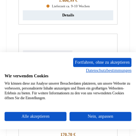
1.406,99 €
Lieferzeit ca. 9-10 Wochen
Details
Fortfahren, ohne zu akzeptieren
Datenschutzbestimmungen
Wir verwenden Cookies
Wir können diese zur Analyse unserer Besucherdaten platzieren, um unsere Webseite zu
verbessern, personalisierte Inhalte anzuzeigen und Ihnen ein großartiges Webseiten-
Erlebnis zu bieten. Für weitere Informationen zu den von uns verwendeten Cookies
öffnen Sie die Einstellungen.
Max Blank Azzurro BF Scheibendichtung
Alle akzeptieren
Nein, anpassen
Produktnummer:
01037515
Regulärer Preis:
170,70 €