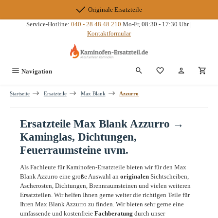
Zum Hauptinhalt springen
Originale Ersatzteile
Service-Hotline:
040 - 28 48 48 210
Mo-Fr, 08:30 - 17:30 Uhr |
Kontaktformular
Du hast 0 Produkte
Navigation
Startseite
Ersatzteile
Max Blank
Azzurro
Ersatzteile Max Blank Azzurro →
Kaminglas, Dichtungen,
Feuerraumsteine uvm.
Als Fachleute für Kaminofen-Ersatzteile bieten wir für den Max
Blank Azzurro eine große Auswahl an
originalen
Sichtscheiben,
Ascherosten, Dichtungen, Brennraumsteinen und vielen weiteren
Ersatzteilen. Wir helfen Ihnen gerne weiter die richtigen Teile für
Ihren Max Blank Azzurro zu finden. Wir bieten sehr gerne eine
umfassende und kostenfreie
Fachberatung
durch unser