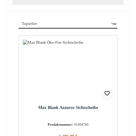
Max Blank Azzurro Sichtscheibe
Produktnummer:
01004760
Regulärer Preis: