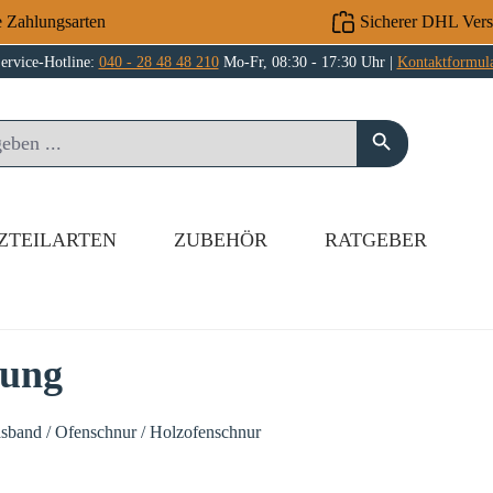
e Zahlungsarten
Sicherer DHL Ver
ervice-Hotline:
040 - 28 48 48 210
Mo-Fr, 08:30 - 17:30 Uhr |
Kontaktformul
ZTEILARTEN
ZUBEHÖR
RATGEBER
tung
asband / Ofenschnur / Holzofenschnur