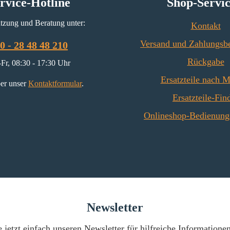
rvice-Hotline
Shop-Servi
tzung und Beratung unter:
Kontakt
Versand und Zahlungsb
0 - 28 48 48 210
Rückgabe
Fr, 08:30 - 17:30 Uhr
Ersatzteile nach 
er unser
Kontaktformular
.
Ersatzteile-Fin
Onlineshop-Bedienung
Newsletter
 jetzt einfach unseren Newsletter für hilfreiche Informatione