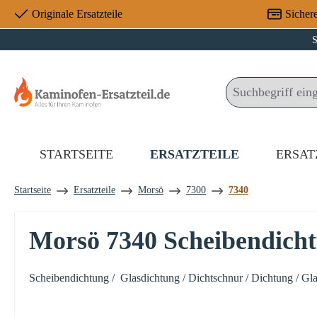
Originale Ersatzteile
Sicher
 Hauptinhalt springen
Zur Suche springen
Zur Hauptnavigation springen
S
STARTSEITE
ERSATZTEILE
ERSAT
Startseite
Ersatzteile
Morsö
7300
7340
Morsö 7340 Scheibendich
Scheibendichtung / Glasdichtung / Dichtschnur / Dichtung / Gl