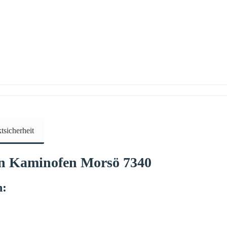
sicherheit
en Kaminofen
Morsö
7340
n: