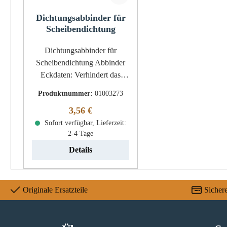
Dichtungsabbinder für
Scheibendichtung
Dichtungsabbinder für
Scheibendichtung Abbinder
Eckdaten: Verhindert das
Ausfransen der
Produktnummer:
01003273
Dichtungsenden. Maße 100
Regulärer Preis:
3,56 €
x 25 mm pro Steifen
feuerfester Abbinder Farbe
Sofort verfügbar, Lieferzeit:
2-4 Tage
schwarz 2 Streifen
Details
Originale Ersatzteile
Sicher