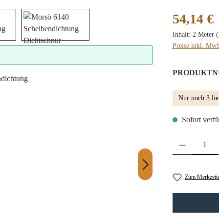
Regulärer Preis
54,14 €
Inhalt:
2 Meter
(
Preise inkl. MwS
PRODUKTN
Nur noch 3 lie
Sofort verfü
Produkt Anzahl: 
Zum Merkzette