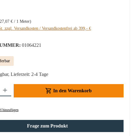
:
27,07 € / 1 Meter)
t. zzgl. Versandkosten / Versandkostenfrei ab 399,- €
UMMER:
01064221
ferbar
gbar, Lieferzeit: 2-4 Tage
Gib den gewünschten Wert ein oder benutze die Schaltflächen um die Anzahl z
In den Warenkorb
l hinzufügen
Frage zum Produkt