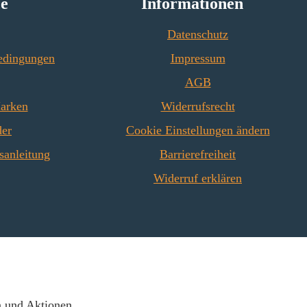
ce
Informationen
Datenschutz
edingungen
Impressum
AGB
Marken
Widerrufsrecht
der
Cookie Einstellungen ändern
sanleitung
Barrierefreiheit
Widerruf erklären
n und Aktionen.