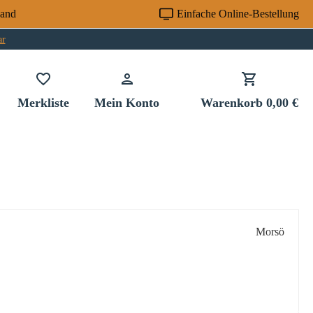
sand
Einfache Online-Bestellung
ar
Du hast 0 Produkte auf dem Merkzettel
Merkliste
Mein Konto
Warenkorb
0,00 €
Morsö