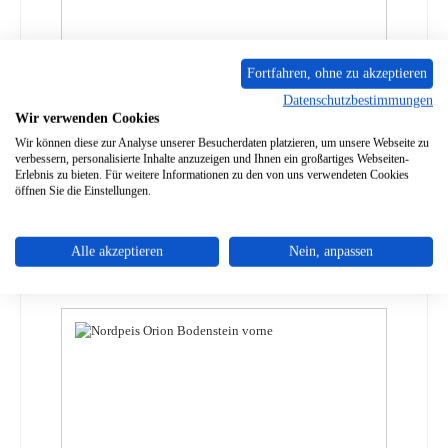
Fortfahren, ohne zu akzeptieren
Datenschutzbestimmungen
Nordpeis ME Bodenstein rechts B
Wir verwenden Cookies
Wir können diese zur Analyse unserer Besucherdaten platzieren, um unsere Webseite zu
verbessern, personalisierte Inhalte anzuzeigen und Ihnen ein großartiges Webseiten-
Produktnummer:
01065637
Erlebnis zu bieten. Für weitere Informationen zu den von uns verwendeten Cookies
öffnen Sie die Einstellungen.
Regulärer Preis:
39,45 €
Sofort verfügbar, Lieferzeit: 2-4 Tage
Details
Alle akzeptieren
Nein, anpassen