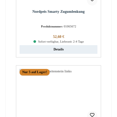
Nordpeis Smarty Zugumlenkung
Produktnummer:
01065672
Regulärer Preis:
52,60 €
Sofort verfügbar, Lieferzeit: 2-4 Tage
Details
Nur 5 auf Lager!