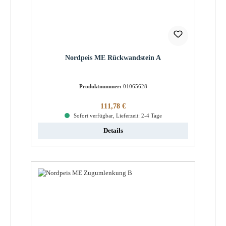
Nordpeis ME Rückwandstein A
Produktnummer:
01065628
Regulärer Preis:
111,78 €
Sofort verfügbar, Lieferzeit: 2-4 Tage
Details