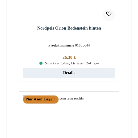
Nordpeis Orion Bodenstein hinten
Produktnummer:
01065644
Regulärer Preis:
26,30 €
Sofort verfügbar, Lieferzeit: 2-4 Tage
Details
Nur 4 auf Lager!