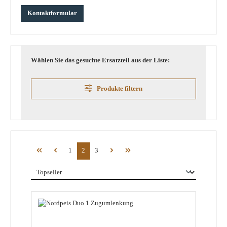
Kontaktformular
Wählen Sie das gesuchte Ersatzteil aus der Liste:
Produkte filtern
Seite
Seite
Seite
1
2
3