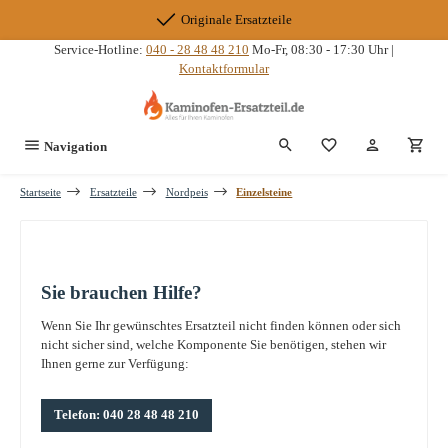
Zum Hauptinhalt springen
Originale Ersatzteile
Service-Hotline:
040 - 28 48 48 210
Mo-Fr, 08:30 - 17:30 Uhr |
Kontaktformular
Du hast 0 Produkte
Navigation
Startseite
Ersatzteile
Nordpeis
Einzelsteine
Sie brauchen Hilfe?
Wenn Sie Ihr gewünschtes Ersatzteil nicht finden können oder sich
nicht sicher sind, welche Komponente Sie benötigen, stehen wir
Ihnen gerne zur Verfügung:
Telefon: 040 28 48 48 210