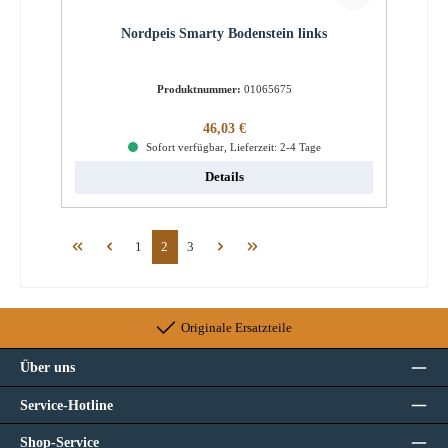
Nordpeis Smarty Bodenstein links
Produktnummer:
01065675
Regulärer Preis:
46,03 €
Sofort verfügbar, Lieferzeit: 2-4 Tage
Details
Seite
Seite
Seite
1
2
3
Originale Ersatzteile
Über uns
Service-Hotline
Shop-Service