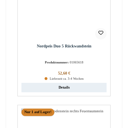
Nordpeis Duo 5 Rückwandstein
Produktnummer:
01065618
Regulärer Preis:
52,60 €
Lieferzeit ca. 3-4 Wochen
Details
Nur 1 auf Lager!