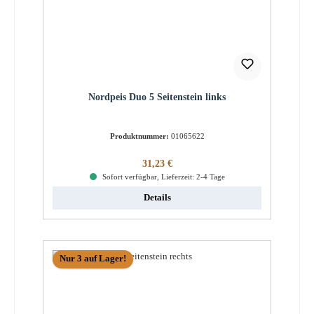
Nordpeis Duo 5 Seitenstein links
Produktnummer:
01065622
Regulärer Preis:
31,23 €
Sofort verfügbar, Lieferzeit: 2-4 Tage
Details
Nur 3 auf Lager!