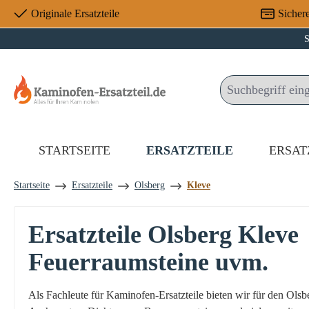
Originale Ersatzteile
Sicher
 Hauptinhalt springen
Zur Suche springen
Zur Hauptnavigation springen
S
STARTSEITE
ERSATZTEILE
ERSAT
Startseite
Ersatzteile
Olsberg
Kleve
Ersatzteile Olsberg Klev
Feuerraumsteine uvm.
Als Fachleute für Kaminofen-Ersatzteile bieten wir für den Ol