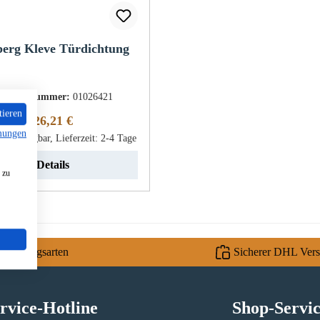
berg Kleve Türdichtung
roduktnummer:
01026421
tieren
Regulärer Preis:
26,21 €
mungen
rt verfügbar, Lieferzeit: 2-4 Tage
Details
 zu
e Zahlungsarten
Sicherer DHL Ver
rvice-Hotline
Shop-Servi