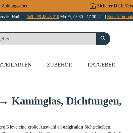
e Zahlungsarten
Sicherer DHL Ver
ervice-Hotline:
040 - 28 48 48 210
Mo-Fr, 08:30 - 17:30 Uhr |
Kontaktformul
ZTEILARTEN
ZUBEHÖR
RATGEBER
e → Kaminglas, Dichtungen,
sberg Kleve eine große Auswahl an
originalen
Sichtscheiben,