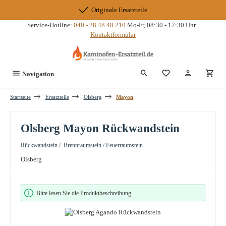
Zum Hauptinhalt springen
Originale Ersatzteile
Service-Hotline:
040 - 28 48 48 210
Mo-Fr, 08:30 - 17:30 Uhr |
Kontaktformular
Du hast 0 Produkte
Navigation
Startseite
Ersatzteile
Olsberg
Mayon
Olsberg Mayon Rückwandstein
Rückwandstein / Brennraumstein / Feuerraumstein
Olsberg
Bildergalerie überspringen
Bitte lesen Sie die Produktbeschreibung.