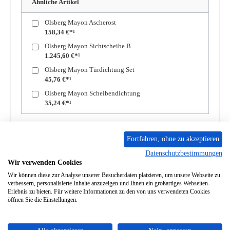
Ähnliche Artikel
Olsberg Mayon Ascherost
158,34 €*¹
Olsberg Mayon Sichtscheibe B
1.245,60 €*¹
Olsberg Mayon Türdichtung Set
45,76 €*¹
Olsberg Mayon Scheibendichtung
35,24 €*¹
Zum Merkzettel hinzufügen
Fortfahren, ohne zu akzeptieren
Frage zum Produkt
Datenschutzbestimmungen
Wir verwenden Cookies
Wir können diese zur Analyse unserer Besucherdaten platzieren, um unsere Webseite zu
verbessern, personalisierte Inhalte anzuzeigen und Ihnen ein großartiges Webseiten-
Erlebnis zu bieten. Für weitere Informationen zu den von uns verwendeten Cookies
öffnen Sie die Einstellungen.
Beschreibung
Original Rückwandstein für den Kaminofen Olsberg Mayon