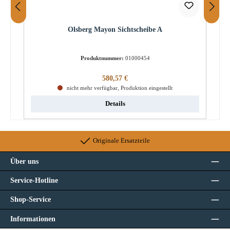
Olsberg Mayon Sichtscheibe A
Produktnummer:
01000454
Regulärer Preis:
580,57 €
nicht mehr verfügbar, Produktion eingestellt
Details
Originale Ersatzteile
Über uns
Service-Hotline
Shop-Service
Informationen