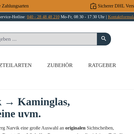
e Zahlungsarten
Sicherer DHL Ver
ervice-Hotline:
040 - 28 48 48 210
Mo-Fr, 08:30 - 17:30 Uhr |
Kontaktformul
ZTEILARTEN
ZUBEHÖR
RATGEBER
ik → Kaminglas,
eine uvm.
sberg Narvik eine große Auswahl an
originalen
Sichtscheiben,