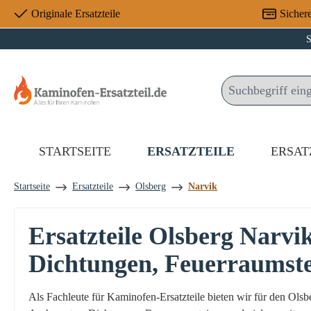
Originale Ersatzteile
Sicher
 Hauptinhalt springen
Zur Suche springen
Zur Hauptnavigation springen
S
STARTSEITE
ERSATZTEILE
ERSAT
Startseite
Ersatzteile
Olsberg
Narvik
Ersatzteile Olsberg Narv
Dichtungen, Feuerraumst
Als Fachleute für Kaminofen-Ersatzteile bieten wir für den Ol