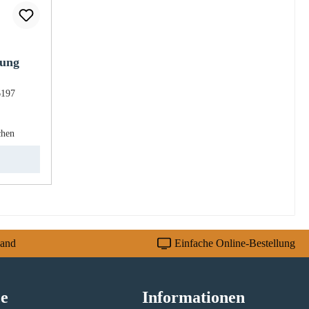
dung
6197
eis:
chen
sand
Einfache Online-Bestellung
ce
Informationen