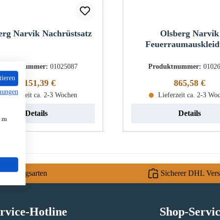
erg Narvik Nachrüstsatz
Olsberg Narvik
Feuerraumausklei
roduktnummer:
01025087
Produktnummer:
0102
tieren
Regulärer Preis:
Regulärer Pr
1.151,39 €
865,58 €
mungen
Lieferzeit ca. 2-3 Wochen
Lieferzeit ca. 2-3 Wo
Details
Details
 zu
e Zahlungsarten
Sicherer DHL Ver
rvice-Hotline
Shop-Servi