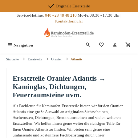
Zum Hauptinhalt springen
Originale Ersatzteile
Service-Hotline:
040 - 28 48 48 210
Mo-Fr, 08:30 - 17:30 Uhr |
Kontaktformular
Du hast 0 Produkte
Navigation
Startseite
Ersatzteile
Oranier
Atlantis
Ersatzteile Oranier Atlantis →
Kaminglas, Dichtungen,
Feuerraumsteine uvm.
Als Fachleute für Kaminofen-Ersatzteile bieten wir für den Oranier
Atlantis eine große Auswahl an
originalen
Sichtscheiben,
Ascherosten, Dichtungen, Brennraumsteinen und vielen weiteren
Ersatzteilen. Wir helfen Ihnen gerne weiter die richtigen Teile für
Ihren Oranier Atlantis zu finden. Wir bieten sehr gerne eine
umfassende und kostenfreie
Fachberatung
durch unser