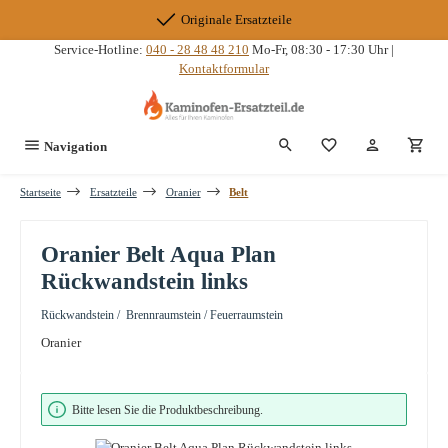
Zum Hauptinhalt springen
Originale Ersatzteile
Service-Hotline:
040 - 28 48 48 210
Mo-Fr, 08:30 - 17:30 Uhr |
Kontaktformular
Du hast 0 Produkte
Navigation
Startseite
Ersatzteile
Oranier
Belt
Oranier Belt Aqua Plan
Rückwandstein links
Rückwandstein / Brennraumstein / Feuerraumstein
Oranier
Bildergalerie überspringen
Bitte lesen Sie die Produktbeschreibung.