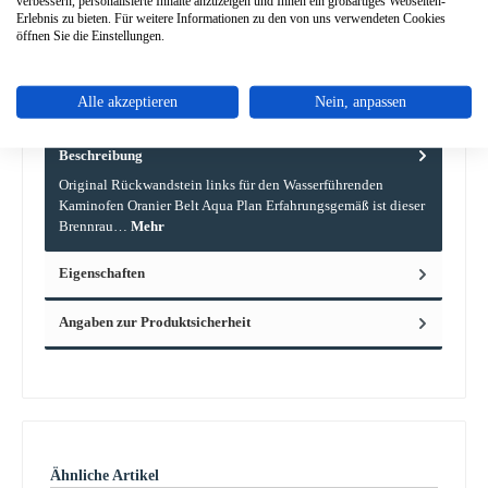
verbessern, personalisierte Inhalte anzuzeigen und Ihnen ein großartiges Webseiten-
Erlebnis zu bieten. Für weitere Informationen zu den von uns verwendeten Cookies
Frage zum Produkt
öffnen Sie die Einstellungen.
Alle akzeptieren
Nein, anpassen
Beschreibung
Original Rückwandstein links für den Wasserführenden
Kaminofen Oranier Belt Aqua Plan Erfahrungsgemäß ist dieser
Brennrau…
Mehr
Eigenschaften
Angaben zur Produktsicherheit
Produktgalerie überspringen
Ähnliche Artikel