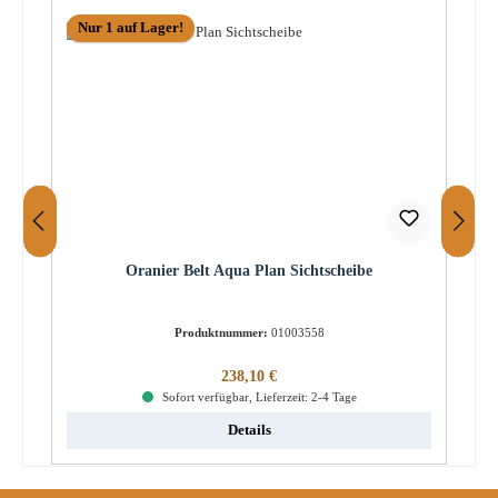
Nur 1 auf Lager!
Oranier Belt Aqua Plan Sichtscheibe
Produktnummer:
01003558
Regulärer Preis:
238,10 €
Sofort verfügbar, Lieferzeit: 2-4 Tage
Details