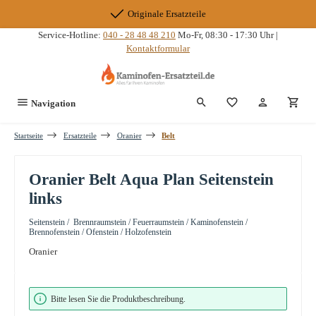
Zum Hauptinhalt springen
Originale Ersatzteile
Service-Hotline:
040 - 28 48 48 210
Mo-Fr, 08:30 - 17:30 Uhr |
Kontaktformular
Du hast 0 Produkte
Navigation
Startseite
Ersatzteile
Oranier
Belt
Oranier Belt Aqua Plan Seitenstein
links
Seitenstein / Brennraumstein / Feuerraumstein / Kaminofenstein /
Brennofenstein / Ofenstein / Holzofenstein
Oranier
Bildergalerie überspringen
Bitte lesen Sie die Produktbeschreibung.