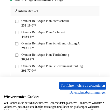
Ähnliche Artikel
Oranier Belt Aqua Plan Sichtscheibe
238,10 €*¹
Oranier Belt Aqua Plan Ascherost
44,64 €*¹
Oranier Belt Aqua Plan Scheibendichtung A
29,31 €*¹
Oranier Belt Aqua Plan Türdichtung
36,94 €*¹
Oranier Belt Aqua Plan Feuerraumauskleidung
201,77 €*¹
Produkt Anzahl: Gib den gewünschten Wert ein oder benutze die Schaltflächen um die A
In den Warenkorb
Fortfahren, ohne zu akzeptieren
Datenschutzbestimmungen
Wir verwenden Cookies
Zum Merkzettel hinzufügen
Wir können diese zur Analyse unserer Besucherdaten platzieren, um unsere Webseite zu
verbessern, personalisierte Inhalte anzuzeigen und Ihnen ein großartiges Webseiten-
Frage zum Produkt