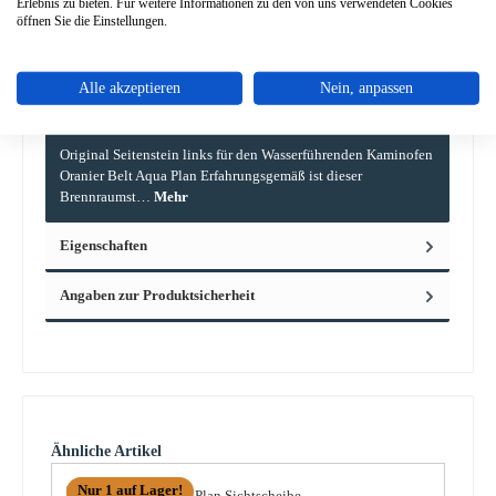
Erlebnis zu bieten. Für weitere Informationen zu den von uns verwendeten Cookies
öffnen Sie die Einstellungen.
Alle akzeptieren
Nein, anpassen
Beschreibung
Original Seitenstein links für den Wasserführenden Kaminofen
Oranier Belt Aqua Plan Erfahrungsgemäß ist dieser
Brennraumst…
Mehr
Eigenschaften
Angaben zur Produktsicherheit
Produktgalerie überspringen
Ähnliche Artikel
Nur 1 auf Lager!