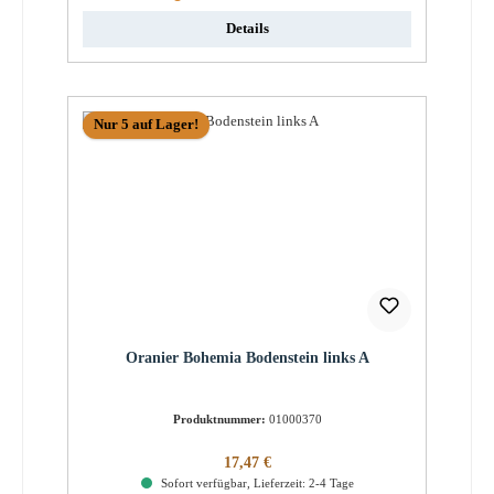
Details
Nur 5 auf Lager!
Oranier Bohemia Bodenstein links A
Produktnummer:
01000370
Regulärer Preis:
17,47 €
Sofort verfügbar, Lieferzeit: 2-4 Tage