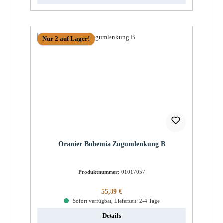
Nur 2 auf Lager!
Oranier Bohemia Zugumlenkung B
Produktnummer:
01017057
Regulärer Preis:
55,89 €
Sofort verfügbar, Lieferzeit: 2-4 Tage
Details