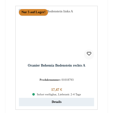
Nur 5 auf Lager!
Oranier Bohemia Bodenstein rechts A
Produktnummer:
01018793
Regulärer Preis:
17,47 €
Sofort verfügbar, Lieferzeit: 2-4 Tage
Details