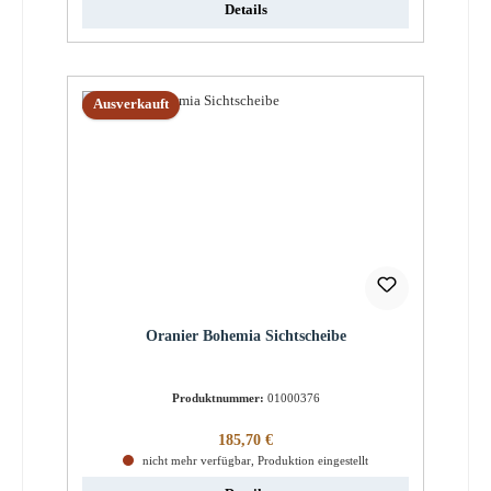
Details
Ausverkauft
Oranier Bohemia Sichtscheibe
Produktnummer:
01000376
Regulärer Preis:
185,70 €
nicht mehr verfügbar, Produktion eingestellt