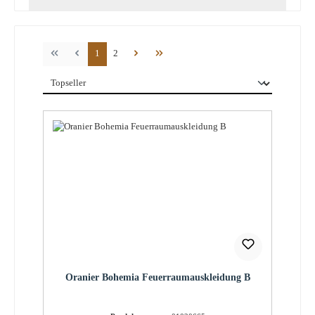
Seite
Seite
1
2
Oranier Bohemia Feuerraumauskleidung B