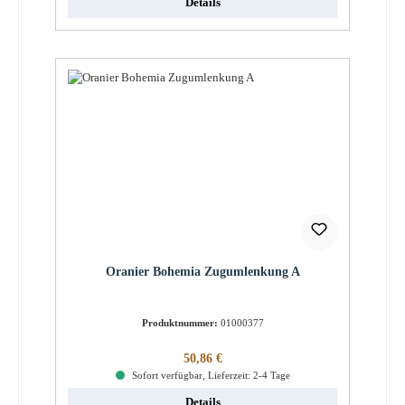
Details
Oranier Bohemia Zugumlenkung A
Produktnummer:
01000377
Regulärer Preis:
50,86 €
Sofort verfügbar, Lieferzeit: 2-4 Tage
Details