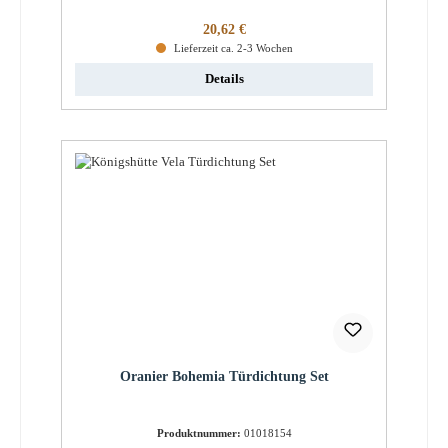
Regulärer Preis:
20,62 €
Lieferzeit ca. 2-3 Wochen
Details
Oranier Bohemia Türdichtung Set
Produktnummer:
01018154