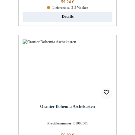
Regulärer Preis:
59,24 €
Lieferzeit ca. 2-3 Wochen
Details
Oranier Bohemia Aschekasten
Produktnummer:
01000301
Regulärer Preis: