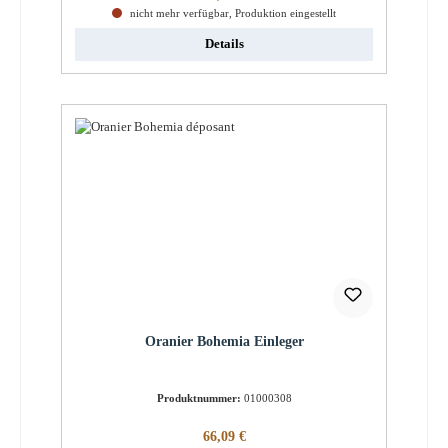
nicht mehr verfügbar, Produktion eingestellt
Details
Oranier Bohemia Einleger
Produktnummer:
01000308
Regulärer Preis:
66,09 €