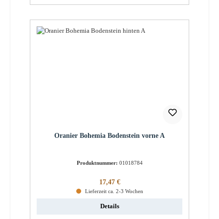
Oranier Bohemia Bodenstein vorne A
Produktnummer:
01018784
Regulärer Preis:
17,47 €
Lieferzeit ca. 2-3 Wochen
Details