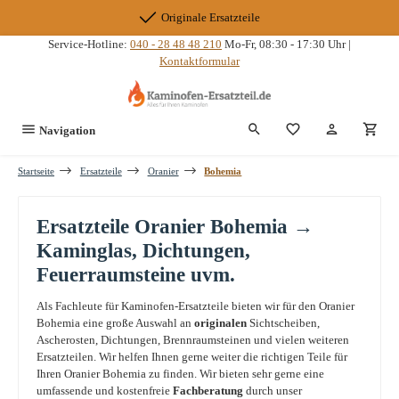
Zum Hauptinhalt springen
Originale Ersatzteile
Service-Hotline:
040 - 28 48 48 210
Mo-Fr, 08:30 - 17:30 Uhr |
Kontaktformular
Du hast 0 Produkte
Navigation
Startseite
Ersatzteile
Oranier
Bohemia
Ersatzteile Oranier Bohemia →
Kaminglas, Dichtungen,
Feuerraumsteine uvm.
Als Fachleute für Kaminofen-Ersatzteile bieten wir für den Oranier
Bohemia eine große Auswahl an
originalen
Sichtscheiben,
Ascherosten, Dichtungen, Brennraumsteinen und vielen weiteren
Ersatzteilen. Wir helfen Ihnen gerne weiter die richtigen Teile für
Ihren Oranier Bohemia zu finden. Wir bieten sehr gerne eine
umfassende und kostenfreie
Fachberatung
durch unser