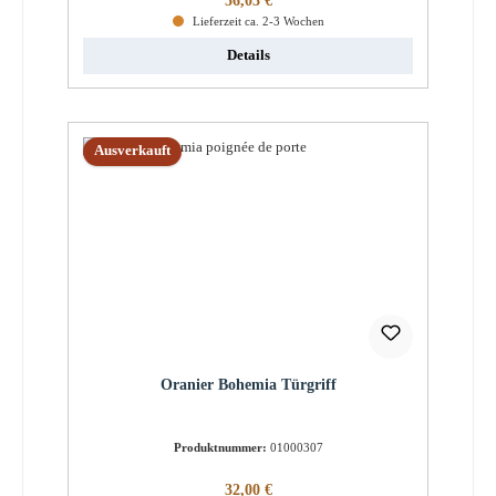
56,03 €
Lieferzeit ca. 2-3 Wochen
Details
Ausverkauft
Oranier Bohemia Türgriff
Produktnummer:
01000307
Regulärer Preis:
32,00 €