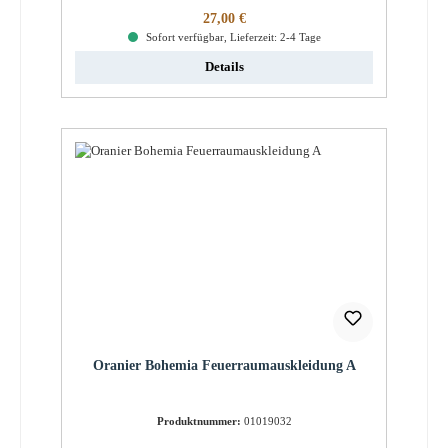
Regulärer Preis:
27,00 €
Sofort verfügbar, Lieferzeit: 2-4 Tage
Details
Oranier Bohemia Feuerraumauskleidung A
Produktnummer:
01019032