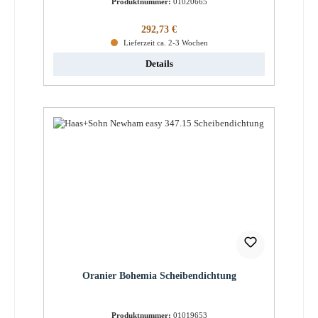
Produktnummer:
01020665
Regulärer Preis:
292,73 €
Lieferzeit ca. 2-3 Wochen
Details
Oranier Bohemia Scheibendichtung
Produktnummer:
01019653