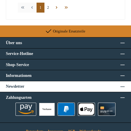
Seite
Seite
1
2
Originale Ersatzteile
Über uns
Service-Hotline
Shop-Service
Informationen
Newsletter
Zahlungsarten
Vorkasse
Amazon Pay
PayPal
Apple Pay
Kreditkarte