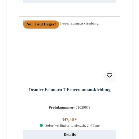
Nur 1 auf Lager!
Oranier Fehmarn 7 Feuerraumauskleidung
Produktnummer:
01020679
Regulärer Preis:
347,50 €
Sofort verfügbar, Lieferzeit: 2-4 Tage
Details