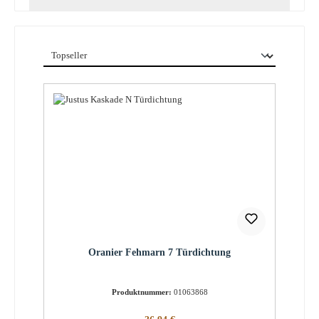
Oranier Fehmarn 7 Türdichtung
Produktnummer:
01063868
Regulärer Preis: