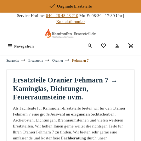
Zum Hauptinhalt springen
Originale Ersatzteile
Service-Hotline:
040 - 28 48 48 210
Mo-Fr, 08:30 - 17:30 Uhr |
Kontaktformular
Du hast 0 Produkte
Navigation
Startseite
Ersatzteile
Oranier
Fehmarn 7
Ersatzteile Oranier Fehmarn 7 →
Kaminglas, Dichtungen,
Feuerraumsteine uvm.
Als Fachleute für Kaminofen-Ersatzteile bieten wir für den Oranier
Fehmarn 7 eine große Auswahl an
originalen
Sichtscheiben,
Ascherosten, Dichtungen, Brennraumsteinen und vielen weiteren
Ersatzteilen. Wir helfen Ihnen gerne weiter die richtigen Teile für
Ihren Oranier Fehmarn 7 zu finden. Wir bieten sehr gerne eine
umfassende und kostenfreie
Fachberatung
durch unser