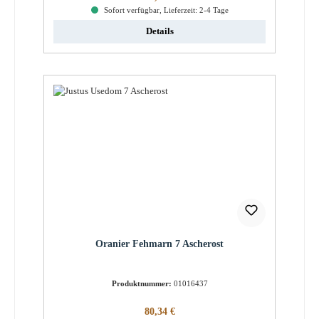
Sofort verfügbar, Lieferzeit: 2-4 Tage
Details
Oranier Fehmarn 7 Ascherost
Produktnummer:
01016437
Regulärer Preis:
80,34 €