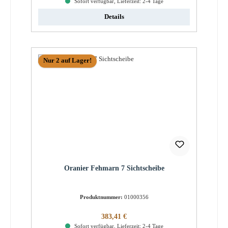
Sofort verfügbar, Lieferzeit: 2-4 Tage
Details
Nur 2 auf Lager!
Oranier Fehmarn 7 Sichtscheibe
Produktnummer:
01000356
Regulärer Preis:
383,41 €
Sofort verfügbar, Lieferzeit: 2-4 Tage