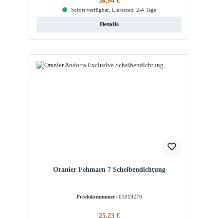
36,94 €
Sofort verfügbar, Lieferzeit: 2-4 Tage
Details
Oranier Fehmarn 7 Scheibendichtung
Produktnummer:
01019270
Regulärer Preis:
25,23 €