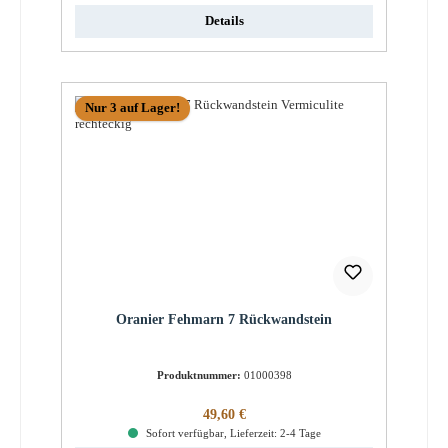
Details
Nur 3 auf Lager!
Oranier Fehmarn 7 Rückwandstein
Produktnummer:
01000398
Regulärer Preis:
49,60 €
Sofort verfügbar, Lieferzeit: 2-4 Tage