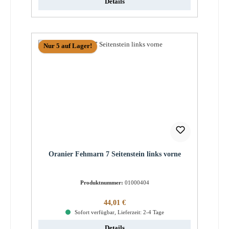
Details
Nur 5 auf Lager!
Oranier Fehmarn 7 Seitenstein links vorne
Produktnummer:
01000404
Regulärer Preis:
44,01 €
Sofort verfügbar, Lieferzeit: 2-4 Tage
Details