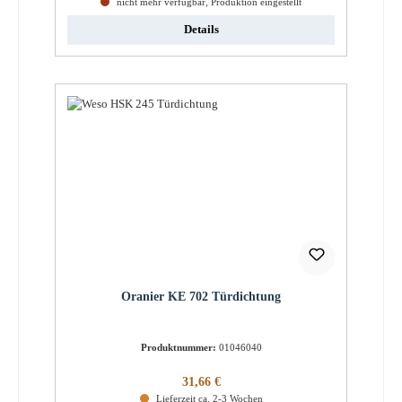
nicht mehr verfügbar, Produktion eingestellt
Details
Oranier KE 702 Türdichtung
Produktnummer:
01046040
Regulärer Preis:
31,66 €
Lieferzeit ca. 2-3 Wochen