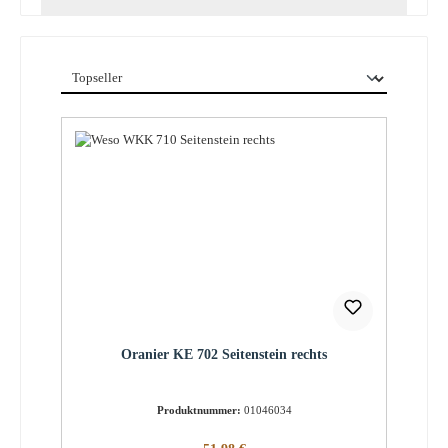
Oranier KE 702 Seitenstein rechts
Produktnummer:
01046034
Regulärer Preis: