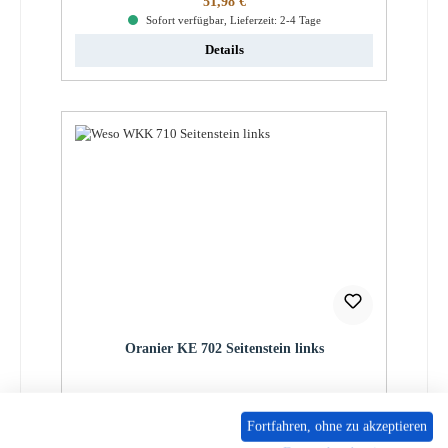
51,98 €
Sofort verfügbar, Lieferzeit: 2-4 Tage
Details
Oranier KE 702 Seitenstein links
Produktnummer:
01046037
Fortfahren, ohne zu akzeptieren
Regulärer Preis:
51,98 €