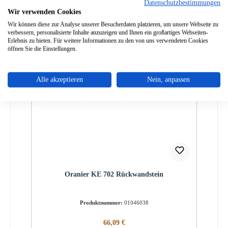
Datenschutzbestimmungen
Sofort verfügbar, Lieferzeit: 2-4 Tage
Wir verwenden Cookies
Details
Wir können diese zur Analyse unserer Besucherdaten platzieren, um unsere Webseite zu
verbessern, personalisierte Inhalte anzuzeigen und Ihnen ein großartiges Webseiten-
Erlebnis zu bieten. Für weitere Informationen zu den von uns verwendeten Cookies
öffnen Sie die Einstellungen.
Nur 2 auf Lager!
Alle akzeptieren
Nein, anpassen
Oranier KE 702 Rückwandstein
Produktnummer:
01046038
Regulärer Preis:
66,09 €