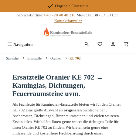
Zum Hauptinhalt springen
Originale Ersatzteile
Service-Hotline:
040 - 28 48 48 210
Mo-Fr, 08:30 - 17:30 Uhr |
Kontaktformular
Du hast 0 Produkte
Navigation
Startseite
Ersatzteile
Oranier
KE 702
Ersatzteile Oranier KE 702 →
Kaminglas, Dichtungen,
Feuerraumsteine uvm.
Als Fachleute für Kaminofen-Ersatzteile bieten wir für den Oranier
KE 702 eine große Auswahl an
originalen
Sichtscheiben,
Ascherosten, Dichtungen, Brennraumsteinen und vielen weiteren
Ersatzteilen. Wir helfen Ihnen gerne weiter die richtigen Teile für
Ihren Oranier KE 702 zu finden. Wir bieten sehr gerne eine
umfassende und kostenfreie
Fachberatung
durch unser