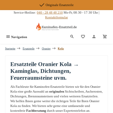
Zum Hauptinhalt springen
Originale Ersatzteile
Service-Hotline:
040 - 28 48 48 210
Mo-Fr, 08:30 - 17:30 Uhr |
Kontaktformular
Du hast 0 Produkte
Navigation
Startseite
Ersatzteile
Oranier
Kola
Ersatzteile Oranier Kola →
Kaminglas, Dichtungen,
Feuerraumsteine uvm.
Als Fachleute für Kaminofen-Ersatzteile bieten wir für den Oranier
Kola eine große Auswahl an
originalen
Sichtscheiben, Ascherosten,
Dichtungen, Brennraumsteinen und vielen weiteren Ersatzteilen.
Wir helfen Ihnen gerne weiter die richtigen Teile für Ihren Oranier
Kola zu finden. Wir bieten sehr gerne eine umfassende und
kostenfreie
Fachberatung
durch unser Expertentelefon an.