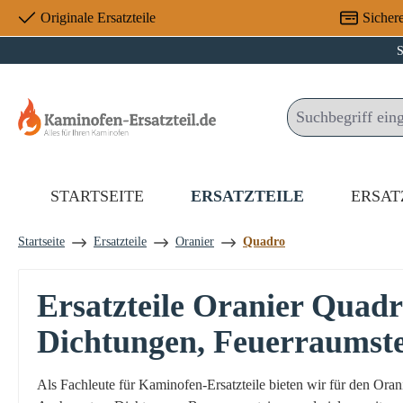
Originale Ersatzteile
Sicher
 Hauptinhalt springen
Zur Suche springen
Zur Hauptnavigation springen
S
STARTSEITE
ERSATZTEILE
ERSAT
Startseite
Ersatzteile
Oranier
Quadro
Ersatzteile Oranier Quad
Dichtungen, Feuerraumst
Als Fachleute für Kaminofen-Ersatzteile bieten wir für den Or