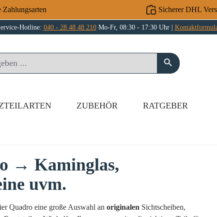
e Zahlungsarten
Sicherer DHL Ver
ervice-Hotline:
040 - 28 48 48 210
Mo-Fr, 08:30 - 17:30 Uhr |
Kontaktformul
ZTEILARTEN
ZUBEHÖR
RATGEBER
ro → Kaminglas,
eine uvm.
anier Quadro eine große Auswahl an
originalen
Sichtscheiben,