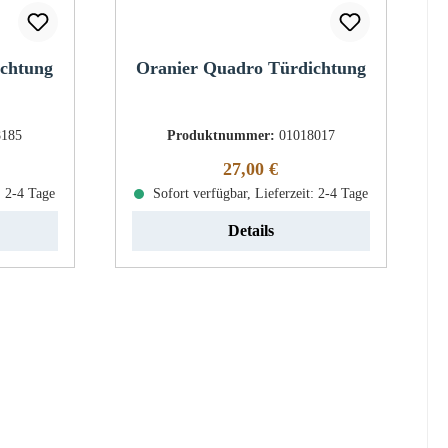
ichtung
Oranier Quadro Türdichtung
8185
Produktnummer:
01018017
eis:
Regulärer Preis:
27,00 €
: 2-4 Tage
Sofort verfügbar, Lieferzeit: 2-4 Tage
Details