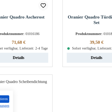
nier Quadro Ascherost
Oranier Quadro Türd
Set
roduktnummer:
01016186
Produktnummer:
0101
Regulärer Preis:
Regulärer Pr
71,68 €
39,50 €
rt verfügbar, Lieferzeit: 2-4 Tage
Sofort verfügbar, Lieferzeit
Details
Details
tieren
mungen