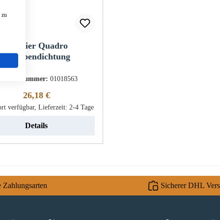
 zu
Oranier Quadro
Scheibendichtung
roduktnummer:
01018563
Regulärer Preis:
26,18 €
rt verfügbar, Lieferzeit: 2-4 Tage
Details
e Zahlungsarten
Sicherer DHL Ver