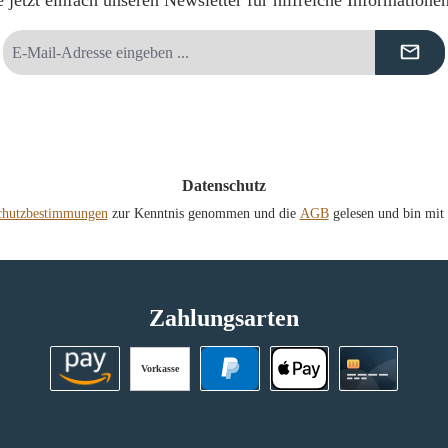
 jetzt einfach unseren Newsletter für hilfreiche Informatione
E-
Mail-
Adresse
*
Datenschutz
chutzbestimmungen
zur Kenntnis genommen und die
AGB
gelesen und bin mit 
Zahlungsarten
Vorkasse
Amazon Pay
PayPal
Apple Pay
Kreditkart