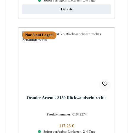
Sofort verfügbar, Lieferzeit: 2-4 Tage
Details
Nur 3 auf Lager!
Oranier Artemis 8150 Rückwandstein rechts
Produktnummer:
01042274
Regulärer Preis:
117,23 €
Sofort verfügbar, Lieferzeit: 2-4 Tage