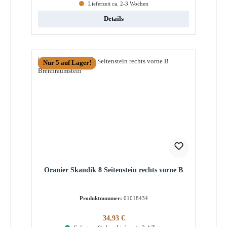
Lieferzeit ca. 2-3 Wochen
Details
Nur 5 auf Lager!
Oranier Skandik 8 Seitenstein rechts vorne B
Produktnummer:
01018434
Regulärer Preis:
34,93 €