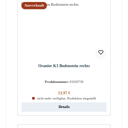
Ausverkauft
Oranier K3 Bodenstein rechts
Produktnummer:
01020730
Regulärer Preis:
13,97 €
nicht mehr verfügbar, Produktion eingestellt
Details