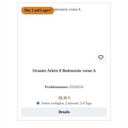
Nur 1 auf Lager!
Oranier Arktis 8 Bodenstein vorne A
Produktnummer:
01020216
Regulärer Preis:
28,36 €
Sofort verfügbar, Lieferzeit: 2-4 Tage
Details