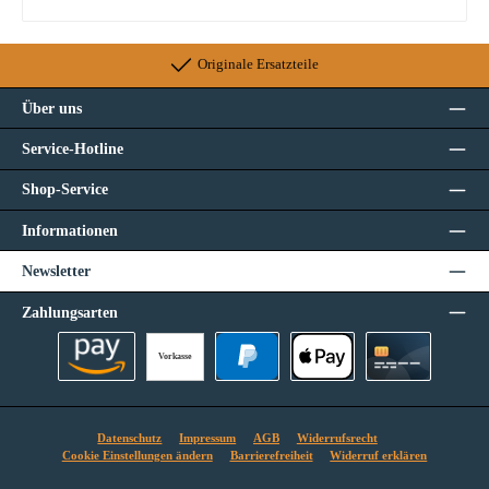
Originale Ersatzteile
Über uns
Service-Hotline
Shop-Service
Informationen
Newsletter
Zahlungsarten
Vorkasse
Amazon Pay
PayPal
Apple Pay
Kreditkarte
Datenschutz
Impressum
AGB
Widerrufsrecht
Cookie Einstellungen ändern
Barrierefreiheit
Widerruf erklären