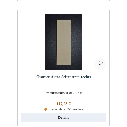
Oranier Artos Seitenstein rechts
Produktnummer:
01017349
Regulärer Preis:
117,23 €
Lieferzeit ca. 2-3 Wochen
Details