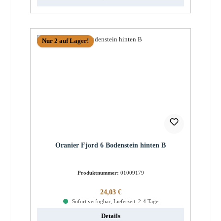
Nur 2 auf Lager!
Oranier Fjord 6 Bodenstein hinten B
Produktnummer:
01009179
Regulärer Preis:
24,03 €
Sofort verfügbar, Lieferzeit: 2-4 Tage
Details