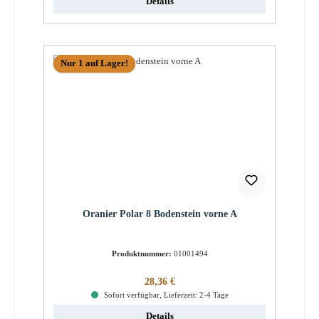
Details
Nur 1 auf Lager!
Oranier Polar 8 Bodenstein vorne A
Produktnummer:
01001494
Regulärer Preis:
28,36 €
Sofort verfügbar, Lieferzeit: 2-4 Tage
Details