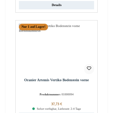
Details
Nur 1 auf Lager!
Oranier Artemis Vertiko Bodenstein vorne
Produktnummer:
01000094
Regulärer Preis:
37,73 €
Sofort verfügbar, Lieferzeit: 2-4 Tage