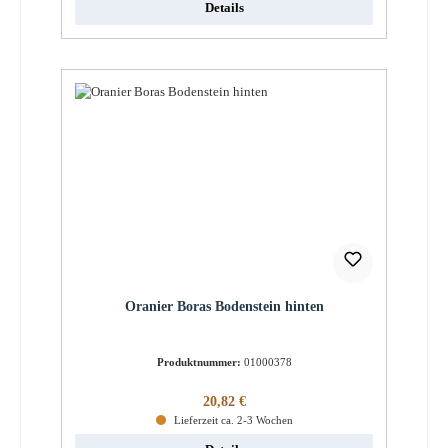
Details
Oranier Boras Bodenstein hinten
Produktnummer:
01000378
Regulärer Preis:
20,82 €
Lieferzeit ca. 2-3 Wochen