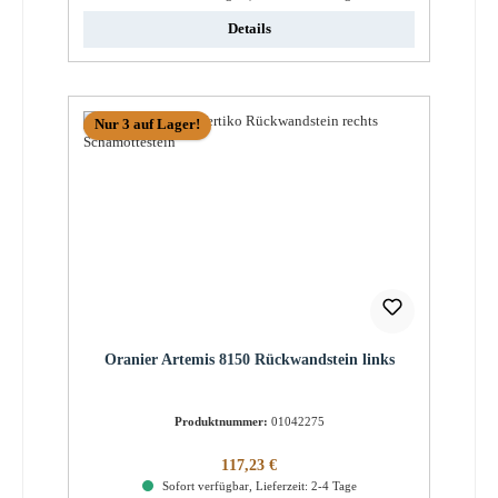
Details
Nur 3 auf Lager!
Oranier Artemis 8150 Rückwandstein links
Produktnummer:
01042275
Regulärer Preis:
117,23 €
Sofort verfügbar, Lieferzeit: 2-4 Tage