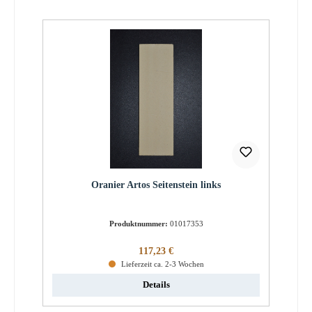
Oranier Artos Seitenstein links
Produktnummer:
01017353
Regulärer Preis:
117,23 €
Lieferzeit ca. 2-3 Wochen
Details