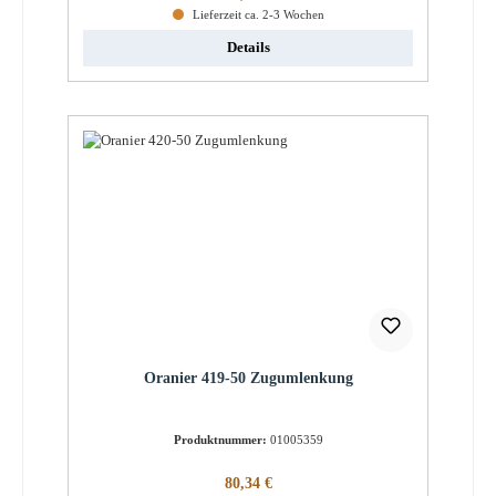
Lieferzeit ca. 2-3 Wochen
Details
Oranier 419-50 Zugumlenkung
Produktnummer:
01005359
Regulärer Preis:
80,34 €