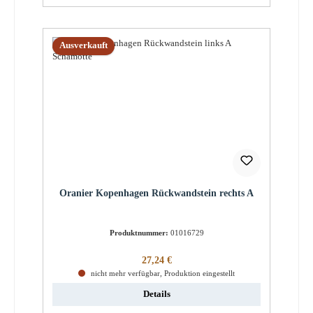
Ausverkauft
Oranier Kopenhagen Rückwandstein rechts A
Produktnummer:
01016729
Regulärer Preis:
27,24 €
nicht mehr verfügbar, Produktion eingestellt
Details