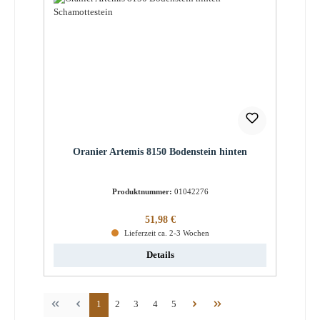
Oranier Artemis 8150 Bodenstein hinten
Produktnummer:
01042276
Regulärer Preis:
51,98 €
Lieferzeit ca. 2-3 Wochen
Details
Seite
Seite
Seite
Seite
Seite
1
2
3
4
5