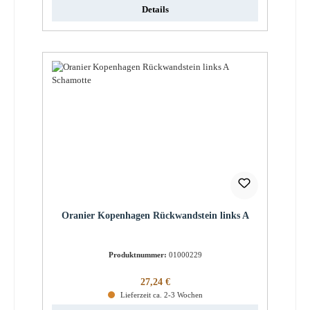
Details
Oranier Kopenhagen Rückwandstein links A
Produktnummer:
01000229
Regulärer Preis:
27,24 €
Lieferzeit ca. 2-3 Wochen