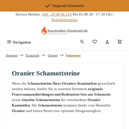
Zum Hauptinhalt springen
Originale Ersatzteile
Service-Hotline:
040 - 28 48 48 210
Mo-Fr, 08:30 - 17:30 Uhr |
Kontaktformular
Du hast 0 Produkte
Navigation
Startseite
Ersatzteile
Oranier
Schamotte
Oranier Schamottsteine
Wenn die
Schamottsteine Ihres Oraniers Kaminofens
gewechselt
werden müssen, finden Sie in unserem Sortiment
originale
Feuerraumauskleidungen und Bodenstein-Sets aus Schamotte
sowie
einzelne Schamottsteine
für verschiedene
Oranier
Kaminöfen
. Die
Schamottsteine
kommen direkt vom Hersteller
Oranier
und bieten Ihnen eine optimale Passgenauigkeit.