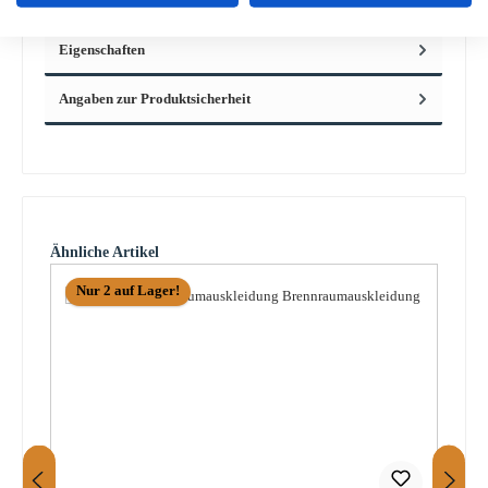
Scheibendichtu…
Mehr
Eigenschaften
Angaben zur Produktsicherheit
Produktgalerie überspringen
Ähnliche Artikel
Nur 2 auf Lager!