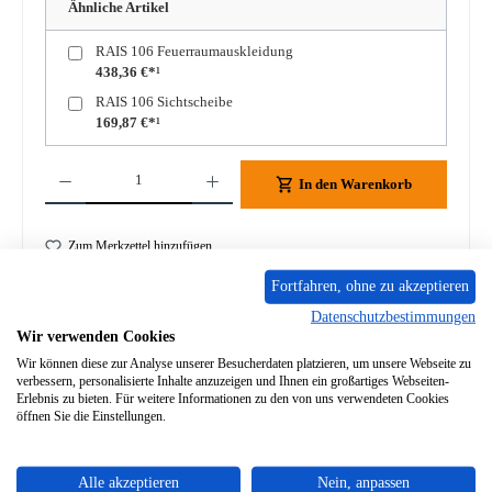
Ähnliche Artikel
RAIS 106 Feuerraumauskleidung
438,36 €*¹
RAIS 106 Sichtscheibe
169,87 €*¹
Produkt Anzahl: Gib den gewünschten Wert ein oder benutze die Schaltflächen um die A
In den Warenkorb
Zum Merkzettel hinzufügen
Fortfahren, ohne zu akzeptieren
Frage zum Produkt
Datenschutzbestimmungen
Wir verwenden Cookies
Wir können diese zur Analyse unserer Besucherdaten platzieren, um unsere Webseite zu
verbessern, personalisierte Inhalte anzuzeigen und Ihnen ein großartiges Webseiten-
Erlebnis zu bieten. Für weitere Informationen zu den von uns verwendeten Cookies
öffnen Sie die Einstellungen.
Beschreibung
Original Dichtung Set für den Kaminofen RAIS 106 RAIS 106
Dichtung Eckdaten: Dichtungsband, Dichtschnur
Alle akzeptieren
Nein, anpassen