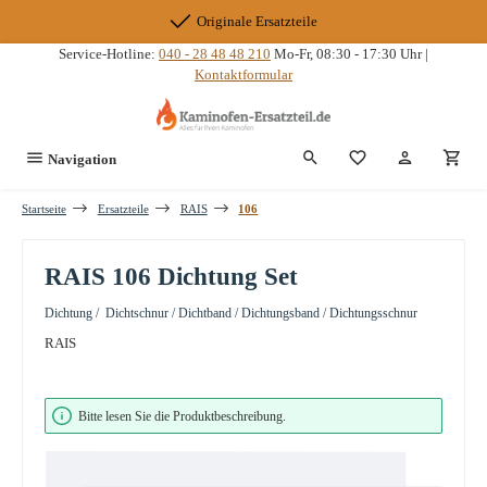
Zum Hauptinhalt springen
Originale Ersatzteile
Service-Hotline:
040 - 28 48 48 210
Mo-Fr, 08:30 - 17:30 Uhr |
Kontaktformular
Du hast 0 Produkte
Navigation
Startseite
Ersatzteile
RAIS
106
RAIS 106 Dichtung Set
Dichtung / Dichtschnur / Dichtband / Dichtungsband / Dichtungsschnur
RAIS
Bildergalerie überspringen
Bitte lesen Sie die Produktbeschreibung.