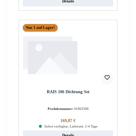
Details
Nur 1 auf Lager!
RAIS 106 Dichtung Set
Produktnummer:
01063500
Regulärer Preis:
169,87 €
Sofort verfügbar, Lieferzeit: 2-4 Tage
Details