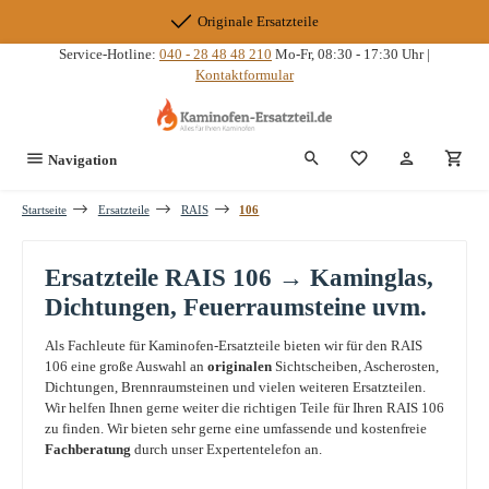
Zum Hauptinhalt springen
Originale Ersatzteile
Service-Hotline:
040 - 28 48 48 210
Mo-Fr, 08:30 - 17:30 Uhr |
Kontaktformular
Du hast 0 Produkte
Navigation
Startseite
Ersatzteile
RAIS
106
Ersatzteile RAIS 106 → Kaminglas,
Dichtungen, Feuerraumsteine uvm.
Als Fachleute für Kaminofen-Ersatzteile bieten wir für den RAIS
106 eine große Auswahl an
originalen
Sichtscheiben, Ascherosten,
Dichtungen, Brennraumsteinen und vielen weiteren Ersatzteilen.
Wir helfen Ihnen gerne weiter die richtigen Teile für Ihren RAIS 106
zu finden. Wir bieten sehr gerne eine umfassende und kostenfreie
Fachberatung
durch unser Expertentelefon an.