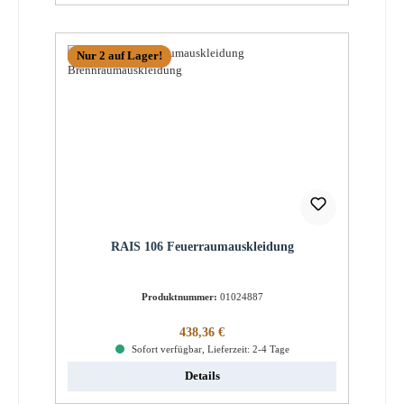
Nur 2 auf Lager!
RAIS 106 Feuerraumauskleidung
Produktnummer:
01024887
Regulärer Preis:
438,36 €
Sofort verfügbar, Lieferzeit: 2-4 Tage
Details