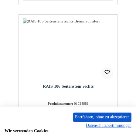
RAIS 106 Seitenstein rechts
Produktnummer:
01024881
Regulärer Preis:
54,80 €
Fortfahren, ohne zu akzeptieren
Sofort verfügbar, Lieferzeit: 2-4 Tage
Datenschutzbestimmungen
Details
Wir verwenden Cookies