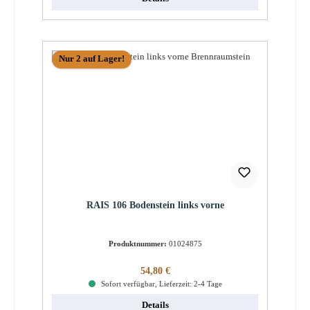
Nur 2 auf Lager!
RAIS 106 Bodenstein links vorne
Produktnummer:
01024875
Regulärer Preis:
54,80 €
Sofort verfügbar, Lieferzeit: 2-4 Tage
Details