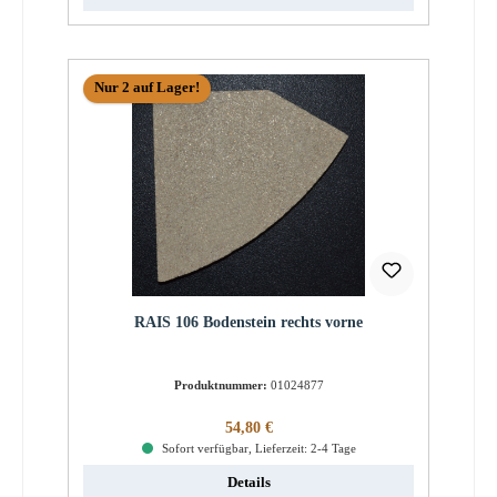
Nur 2 auf Lager!
RAIS 106 Bodenstein rechts vorne
Produktnummer:
01024877
Regulärer Preis:
54,80 €
Sofort verfügbar, Lieferzeit: 2-4 Tage
Details