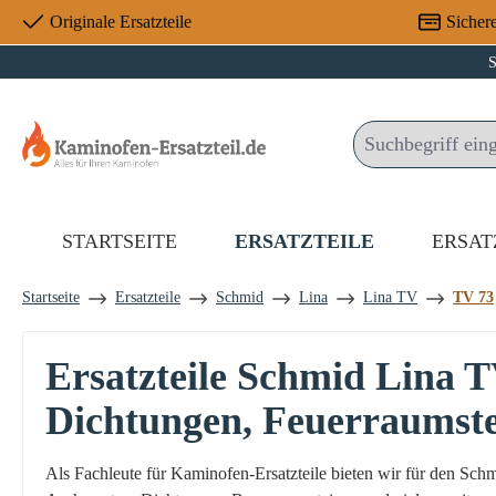
Originale Ersatzteile
Sicher
 Hauptinhalt springen
Zur Suche springen
Zur Hauptnavigation springen
S
STARTSEITE
ERSATZTEILE
ERSAT
Startseite
Ersatzteile
Schmid
Lina
Lina TV
TV 73
Ersatzteile Schmid Lina 
Dichtungen, Feuerraumst
Als Fachleute für Kaminofen-Ersatzteile bieten wir für den S