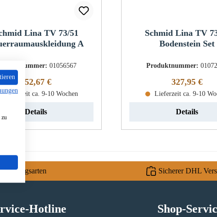
chmid Lina TV 73/51
Schmid Lina TV 73
uerraumauskleidung A
Bodenstein Set
roduktnummer:
01056567
Produktnummer:
0107
tieren
Regulärer Preis:
Regulärer Pr
852,67 €
327,95 €
mungen
Lieferzeit ca. 9-10 Wochen
Lieferzeit ca. 9-10 W
Details
Details
 zu
e Zahlungsarten
Sicherer DHL Ver
rvice-Hotline
Shop-Servi