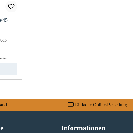
/45
2683
eis:
ochen
sand
Einfache Online-Bestellung
ce
Informationen