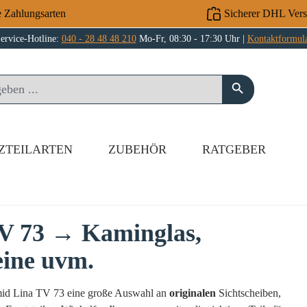
e Zahlungsarten
Sicherer DHL Ver
ervice-Hotline:
040 - 28 48 48 210
Mo-Fr, 08:30 - 17:30 Uhr |
Kontaktformul
ZTEILARTEN
ZUBEHÖR
RATGEBER
TV 73 → Kaminglas,
eine uvm.
chmid Lina TV 73 eine große Auswahl an
originalen
Sichtscheiben,