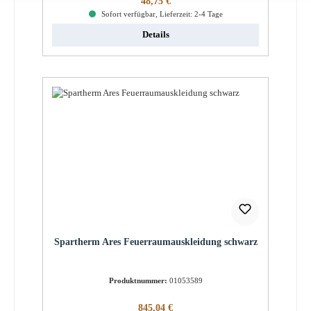
48,75 €
Sofort verfügbar, Lieferzeit: 2-4 Tage
Details
Spartherm Ares Feuerraumauskleidung schwarz
Produktnummer:
01053589
Regulärer Preis:
845,04 €