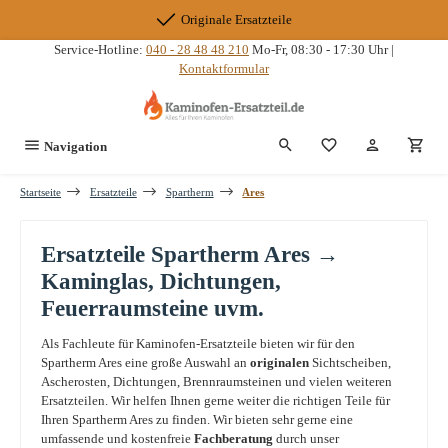
Zum Hauptinhalt springen
Originale Ersatzteile
Service-Hotline:
040 - 28 48 48 210
Mo-Fr, 08:30 - 17:30 Uhr |
Kontaktformular
Du hast 0 Produkte
Navigation
Startseite
Ersatzteile
Spartherm
Ares
Ersatzteile Spartherm Ares →
Kaminglas, Dichtungen,
Feuerraumsteine uvm.
Als Fachleute für Kaminofen-Ersatzteile bieten wir für den
Spartherm Ares eine große Auswahl an
originalen
Sichtscheiben,
Ascherosten, Dichtungen, Brennraumsteinen und vielen weiteren
Ersatzteilen. Wir helfen Ihnen gerne weiter die richtigen Teile für
Ihren Spartherm Ares zu finden. Wir bieten sehr gerne eine
umfassende und kostenfreie
Fachberatung
durch unser