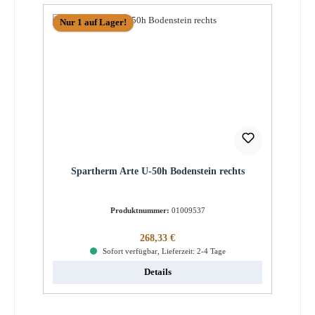
Nur 1 auf Lager!
Spartherm Arte U-50h Bodenstein rechts
Produktnummer:
01009537
Regulärer Preis:
268,33 €
Sofort verfügbar, Lieferzeit: 2-4 Tage
Details