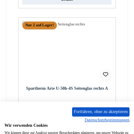
Nur 2 auf Lager!
Spartherm Arte U-50h-4S Seitenglas rechts A
Produktnummer:
01010169
Fortfahren, ohne zu akzeptieren
Regulärer Preis:
382,82 €
Datenschutzbestimmungen
Sofort verfügbar, Lieferzeit: 2-4 Tage
Wir verwenden Cookies
Details
Wir können diese zur Analyse unserer Besucherdaten platzieren, um unsere Webseite zu