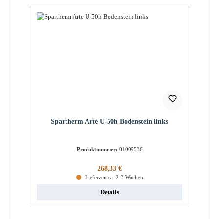
Spartherm Arte U-50h Bodenstein links
Produktnummer:
01009536
Regulärer Preis:
268,33 €
Lieferzeit ca. 2-3 Wochen
Details