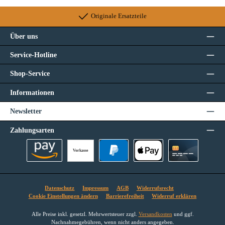
Originale Ersatzteile
Über uns
Service-Hotline
Shop-Service
Informationen
Newsletter
Zahlungsarten
Vorkasse
Amazon Pay
PayPal
Apple Pay
Kreditkarte
Datenschutz
Impressum
AGB
Widerrufsrecht
Cookie Einstellungen ändern
Barrierefreiheit
Widerruf erklären
Alle Preise inkl. gesetzl. Mehrwertsteuer zzgl.
Versandkosten
und ggf.
Nachnahmegebühren, wenn nicht anders angegeben.