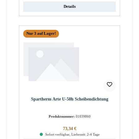
Details
Nur 3 auf Lager!
Spartherm Arte U-50h Scheibendichtung
Produktnummer:
01039860
Regulärer Preis:
73,34 €
Sofort verfügbar, Lieferzeit: 2-4 Tage