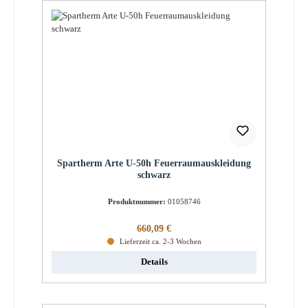
Spartherm Arte U-50h Feuerraumauskleidung
schwarz
Produktnummer:
01058746
Regulärer Preis:
660,09 €
Lieferzeit ca. 2-3 Wochen
Details