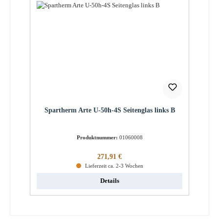
Spartherm Arte U-50h-4S Seitenglas links B
Produktnummer:
01060008
Regulärer Preis:
271,91 €
Lieferzeit ca. 2-3 Wochen
Details