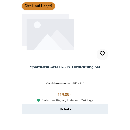
Nur 1 auf Lager!
Spartherm Arte U-50h Türdichtung Set
Produktnummer:
01059217
Regulärer Preis:
119,85 €
Sofort verfügbar, Lieferzeit: 2-4 Tage
Details