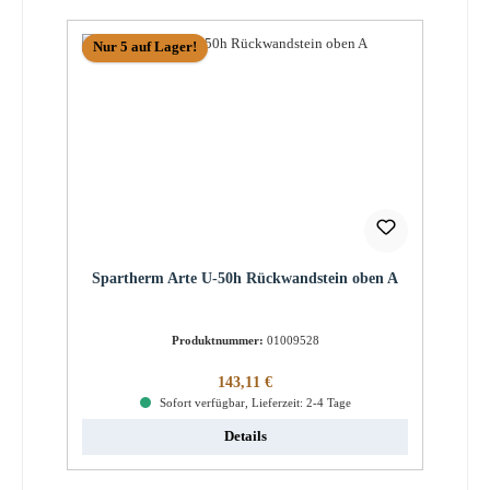
Nur 5 auf Lager!
Spartherm Arte U-50h Rückwandstein oben A
Produktnummer:
01009528
Regulärer Preis:
143,11 €
Sofort verfügbar, Lieferzeit: 2-4 Tage
Details