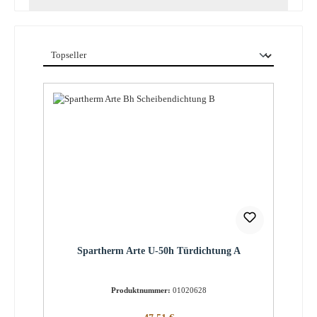
Spartherm Arte U-50h Türdichtung A
Produktnummer:
01020628
Regulärer Preis: