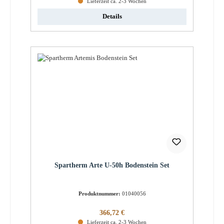
Lieferzeit ca. 2-3 Wochen
Details
Spartherm Arte U-50h Bodenstein Set
Produktnummer:
01040056
Regulärer Preis:
366,72 €
Lieferzeit ca. 2-3 Wochen