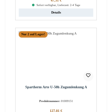
47,51 €
Sofort verfügbar, Lieferzeit: 2-4 Tage
Details
Nur 2 auf Lager!
Spartherm Arte U-50h Zugumlenkung A
Produktnummer:
01009151
Regulärer Preis:
127,01 €