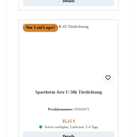
Details
Nur 3 auf Lager!
Spartherm Arte U-50h Türdichtung
Produktnummer:
01043472
Regulärer Preis:
35,15 €
Sofort verfügbar, Lieferzeit: 2-4 Tage
Details