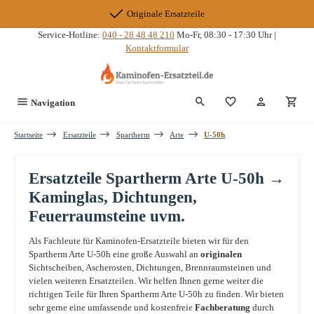
Zum Hauptinhalt springen
Originale Ersatzteile
Service-Hotline:
040 - 28 48 48 210
Mo-Fr, 08:30 - 17:30 Uhr |
Kontaktformular
Du hast 0 Produkte
Navigation
Startseite
Ersatzteile
Spartherm
Arte
U-50h
Ersatzteile Spartherm Arte U-50h →
Kaminglas, Dichtungen,
Feuerraumsteine uvm.
Als Fachleute für Kaminofen-Ersatzteile bieten wir für den
Spartherm Arte U-50h eine große Auswahl an
originalen
Sichtscheiben, Ascherosten, Dichtungen, Brennraumsteinen und
vielen weiteren Ersatzteilen. Wir helfen Ihnen gerne weiter die
richtigen Teile für Ihren Spartherm Arte U-50h zu finden. Wir bieten
sehr gerne eine umfassende und kostenfreie
Fachberatung
durch