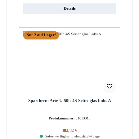
Details
Nur 2 auf Lager!
Spartherm Arte U-50h-4S Seitenglas links A
Produktnummer:
01013318
Regulärer Preis:
382,82 €
Sofort verfügbar, Lieferzeit: 2-4 Tage