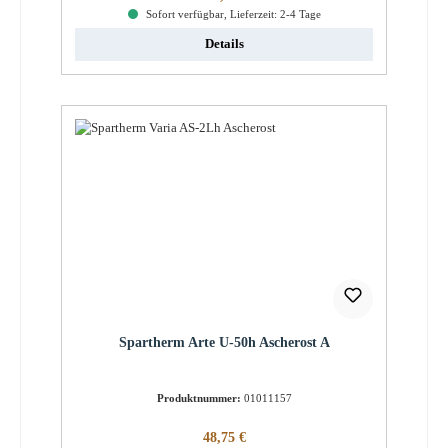
Sofort verfügbar, Lieferzeit: 2-4 Tage
Details
Spartherm Arte U-50h Ascherost A
Produktnummer:
01011157
Regulärer Preis:
48,75 €