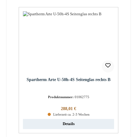
Spartherm Arte U-50h-4S Seitenglas rechts B
Produktnummer:
01062775
Regulärer Preis:
288,01 €
Lieferzeit ca. 2-3 Wochen
Details