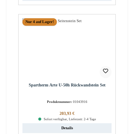
Nur 4 auf Lager!
Spartherm Arte U-50h Rückwandstein Set
Produktnummer:
01043916
Regulärer Preis:
203,93 €
Sofort verfügbar, Lieferzeit: 2-4 Tage
Details