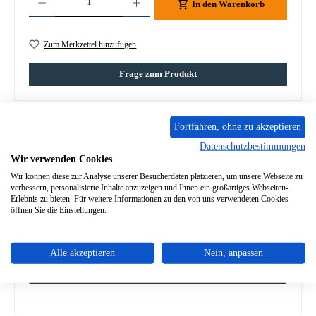
In den Warenkorb
Zum Merkzettel hinzufügen
Frage zum Produkt
Fortfahren, ohne zu akzeptieren
Datenschutzbestimmungen
Beschreibung
Wir verwenden Cookies
Wir können diese zur Analyse unserer Besucherdaten platzieren, um unsere Webseite zu
Original Türfeder rechts für den Kaminofen Spartherm Ascino
verbessern, personalisierte Inhalte anzuzeigen und Ihnen ein großartiges Webseiten-
SmartClose Feder rechts Spartherm Ascino Türfeder rechts Ec…
Erlebnis zu bieten. Für weitere Informationen zu den von uns verwendeten Cookies
Mehr
öffnen Sie die Einstellungen.
Eigenschaften
Alle akzeptieren
Nein, anpassen
Angaben zur Produktsicherheit