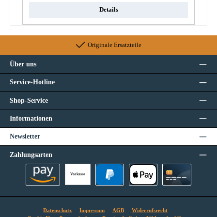
Details
Originale Ersatzteile
Über uns
Service-Hotline
Shop-Service
Informationen
Newsletter
Zahlungsarten
Vorkasse
Amazon Pay
PayPal
Apple Pay
Kreditkarte
Datenschutz
Impressum
AGB
Widerrufsrecht