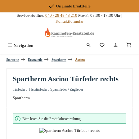
Zum Hauptinhalt springen
Originale Ersatzteile
Service-Hotline:
040 - 28 48 48 210
Mo-Fr, 08:30 - 17:30 Uhr |
Kontaktformular
Du hast 0 Produkte
Navigation
Startseite
Ersatzteile
Spartherm
Ascino
Spartherm Ascino Türfeder rechts
Türfeder / Heiztürfeder / Spannfeder / Zugfeder
Spartherm
Bildergalerie überspringen
Bitte lesen Sie die Produktbeschreibung.