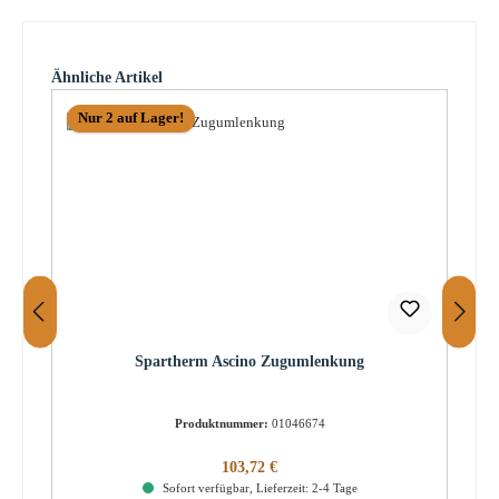
Produktgalerie überspringen
Ähnliche Artikel
Nur 2 auf Lager!
Spartherm Ascino Zugumlenkung
Produktnummer:
01046674
Regulärer Preis:
103,72 €
Sofort verfügbar, Lieferzeit: 2-4 Tage