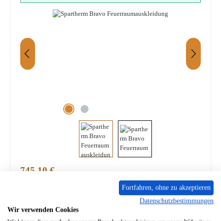
Regulärer Preis:
745,10 €
Inhalt:
1 Stück
Fortfahren, ohne zu akzeptieren
Preise inkl. MwSt. zzgl. Versandkosten / Versandkostenfrei ab 399,- €
Datenschutzbestimmungen
Wir verwenden Cookies
PRODUKTNUMMER:
01055038