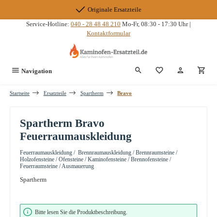
Zum Hauptinhalt springen
Originale Ersatzteile
Service-Hotline:
040 - 28 48 48 210
Mo-Fr, 08:30 - 17:30 Uhr |
Kontaktformular
Du hast 0 Produkte
Navigation
Startseite
Ersatzteile
Spartherm
Bravo
Spartherm Bravo
Feuerraumauskleidung
Feuerraumauskleidung / Brennraumauskleidung / Brennraumsteine /
Holzofensteine / Ofensteine / Kaminofensteine / Brennofensteine /
Feuerraumsteine / Ausmauerung
Spartherm
Bildergalerie überspringen
Bitte lesen Sie die Produktbeschreibung.