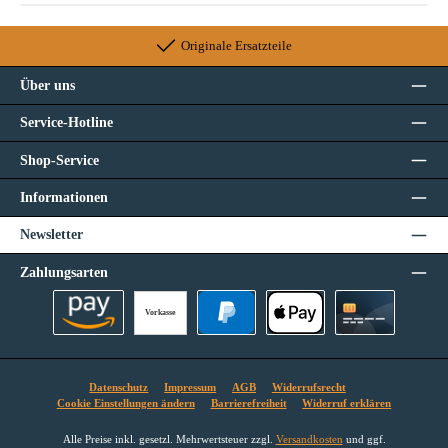
Originale Ersatzteile
Über uns
Service-Hotline
Shop-Service
Informationen
Newsletter
Zahlungsarten
Vorkasse
Amazon Pay
PayPal
Apple Pay
Kreditkarte
Datenschutz
Impressum
AGB
Widerrufsrecht
Cookie Einstellungen ändern
Barrierefreiheit
Widerruf erklären
Alle Preise inkl. gesetzl. Mehrwertsteuer zzgl.
Versandkosten
und ggf.