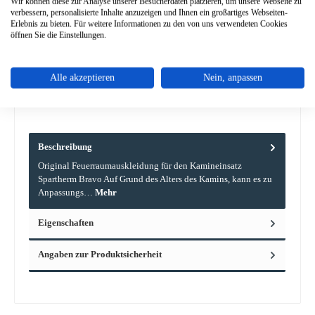
Wir können diese zur Analyse unserer Besucherdaten platzieren, um unsere Webseite zu
nur auf Anfrage erhältlich
verbessern, personalisierte Inhalte anzuzeigen und Ihnen ein großartiges Webseiten-
Erlebnis zu bieten. Für weitere Informationen zu den von uns verwendeten Cookies
Zum Merkzettel hinzufügen
öffnen Sie die Einstellungen.
Frage zum Produkt
Alle akzeptieren
Nein, anpassen
Beschreibung
Original Feuerraumauskleidung für den Kamineinsatz
Spartherm Bravo Auf Grund des Alters des Kamins, kann es zu
Anpassungs…
Mehr
Eigenschaften
Angaben zur Produktsicherheit