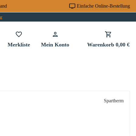
sand
Einfache Online-Bestellung
ar
Du hast 0 Produkte auf dem Merkzettel
Merkliste
Mein Konto
Warenkorb
0,00 €
Spartherm