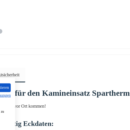
sicherheit
tieren
ttig
für den Kamineinsatz
Spartherm
mungen
arbeiten vor Ort kommen!
 zu
s
mittig
Eckdaten: