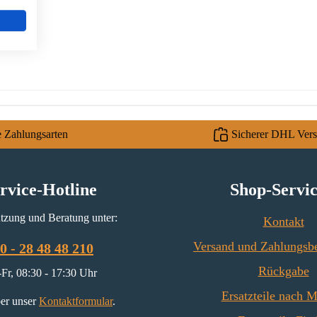
e Zahlungsarten
Sicherer DHL Ver
rvice-Hotline
Shop-Servi
tzung und Beratung unter:
Kontakt
Versand und Zahlungsb
0 - 28 48 48 210
Rückgabe
Fr, 08:30 - 17:30 Uhr
Ersatzteile nach 
er unser
Kontaktformular
.