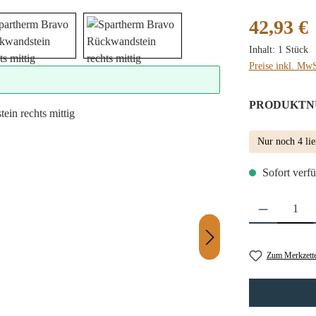
Regulärer Preis
42,93 €
Inhalt:
1 Stück
Preise inkl. MwS
PRODUKTN
Nur noch 4 lie
Sofort verfü
Produkt Anzahl: 
Zum Merkzette