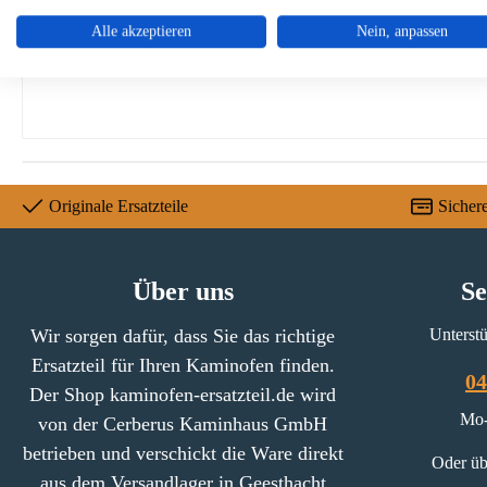
Alle akzeptieren
Nein, anpassen
Brennraumstein, Feuerraumstein
Maße (B/L/H) 335 mm x 230 mm x 40 mm
Originale Ersatzteile
Sicher
Über uns
Se
Wir sorgen dafür, dass Sie das richtige
Unterstü
Ersatzteil für Ihren Kaminofen finden.
04
Der Shop kaminofen-ersatzteil.de wird
Mo-
von der Cerberus Kaminhaus GmbH
betrieben und verschickt die Ware direkt
Oder üb
aus dem Versandlager in Geesthacht