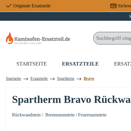
Originale Ersatzteile
Sicher
 Hauptinhalt springen
Zur Suche springen
Zur Hauptnavigation springen
S
STARTSEITE
ERSATZTEILE
ERSAT
Startseite
Ersatzteile
Spartherm
Bravo
Spartherm Bravo Rückwand
Rückwandstein / Brennraumstein / Feuerraumstein