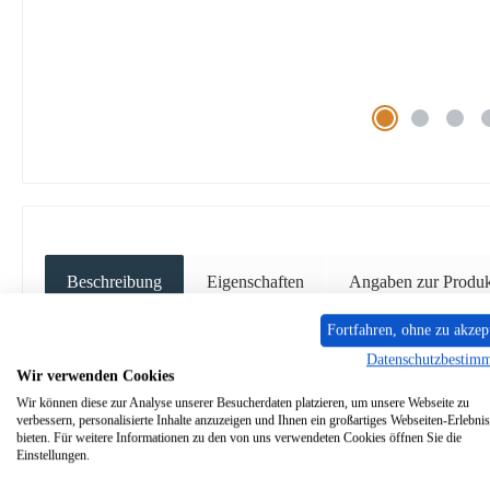
Beschreibung
Eigenschaften
Angaben zur Produkt
Fortfahren, ohne zu akzep
Original
Rückwandstein
rechts
mi
Datenschutzbestim
Wir verwenden Cookies
Auf Grund des Alters des Kamins, kann es zu Anpassungs
Wir können diese zur Analyse unserer Besucherdaten platzieren, um unsere Webseite zu
verbessern, personalisierte Inhalte anzuzeigen und Ihnen ein großartiges Webseiten-Erlebnis
bieten. Für weitere Informationen zu den von uns verwendeten Cookies öffnen Sie die
Einstellungen.
Spartherm
Bravo
Rückwandstein
recht