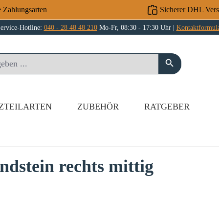
e Zahlungsarten
Sicherer DHL Ver
ervice-Hotline:
040 - 28 48 48 210
Mo-Fr, 08:30 - 17:30 Uhr |
Kontaktformul
ZTEILARTEN
ZUBEHÖR
RATGEBER
stein rechts mittig