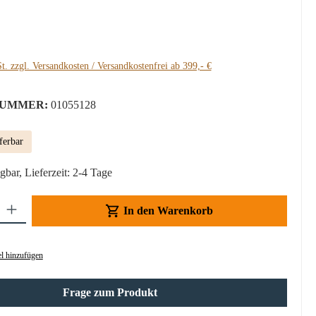
:
t. zzgl. Versandkosten / Versandkostenfrei ab 399,- €
UMMER:
01055128
ferbar
gbar, Lieferzeit: 2-4 Tage
Gib den gewünschten Wert ein oder benutze die Schaltflächen um die Anzahl z
In den Warenkorb
l hinzufügen
Frage zum Produkt