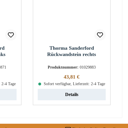
rd
Thorma Sanderford
nks
Rückwandstein rechts
9871
Produktnummer:
01029883
eis:
Regulärer Preis:
43,81 €
: 2-4 Tage
Sofort verfügbar, Lieferzeit: 2-4 Tage
Details