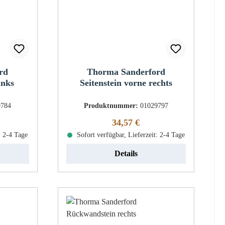
rd
Thorma Sanderford
inks
Seitenstein vorne rechts
9784
Produktnummer:
01029797
eis:
Regulärer Preis:
34,57 €
: 2-4 Tage
Sofort verfügbar, Lieferzeit: 2-4 Tage
Details