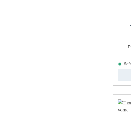
P
Sofo