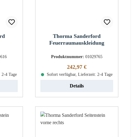
rd
Thorma Sanderford
Feuerraumauskleidung
9616
Produktnummer:
01029765
eis:
Regulärer Preis:
242,97 €
: 2-4 Tage
Sofort verfügbar, Lieferzeit: 2-4 Tage
Details