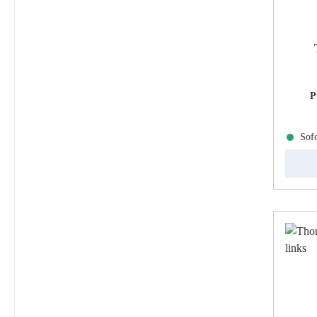
P
Sofo