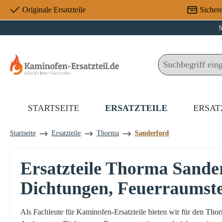
Originale Ersatzteile
Sicher
 Hauptinhalt springen
Zur Suche springen
Zur Hauptnavigation springen
S
STARTSEITE
ERSATZTEILE
ERSAT
Startseite
Ersatzteile
Thorma
Sanderford
Ersatzteile Thorma Sande
Dichtungen, Feuerraumst
Als Fachleute für Kaminofen-Ersatzteile bieten wir für den Th