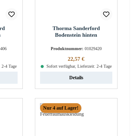
rd
Thorma Sanderford
s
Bodenstein hinten
9406
Produktnummer:
01029420
eis:
Regulärer Preis:
22,57 €
: 2-4 Tage
Sofort verfügbar, Lieferzeit: 2-4 Tage
Details
Nur 4 auf Lager!