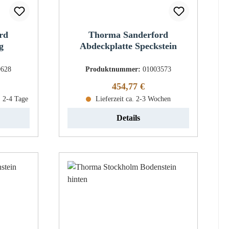
rd
Thorma Sanderford
g
Abdeckplatte Speckstein
9628
Produktnummer:
01003573
eis:
Regulärer Preis:
454,77 €
: 2-4 Tage
Lieferzeit ca. 2-3 Wochen
Details