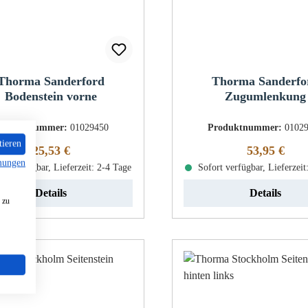
Thorma Sanderford
Thorma Sanderfo
Bodenstein vorne
Zugumlenkung
roduktnummer:
01029450
Produktnummer:
0102
tieren
Regulärer Preis:
Regulärer Pr
25,53 €
53,95 €
mungen
rt verfügbar, Lieferzeit: 2-4 Tage
Sofort verfügbar, Lieferzeit
Details
Details
 zu