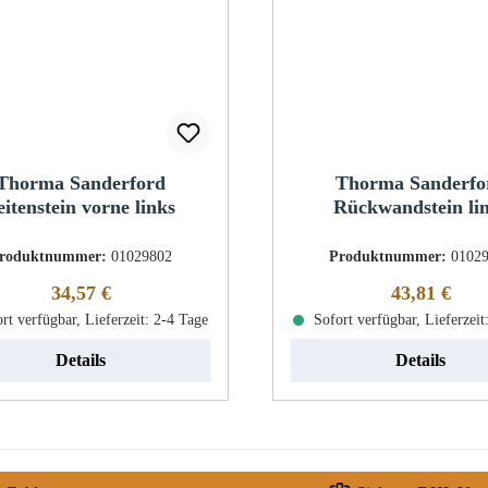
Thorma Sanderford
Thorma Sanderfo
eitenstein vorne links
Rückwandstein li
roduktnummer:
01029802
Produktnummer:
0102
Regulärer Preis:
Regulärer Pr
34,57 €
43,81 €
rt verfügbar, Lieferzeit: 2-4 Tage
Sofort verfügbar, Lieferzeit
Details
Details