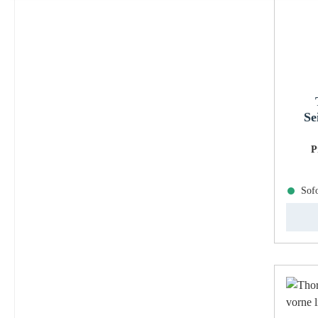
Se
P
Sofo