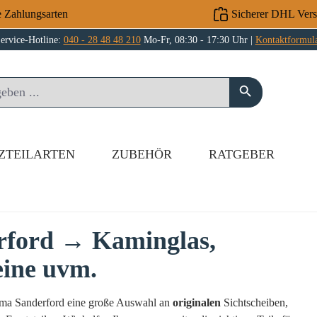
e Zahlungsarten
Sicherer DHL Ver
ervice-Hotline:
040 - 28 48 48 210
Mo-Fr, 08:30 - 17:30 Uhr |
Kontaktformul
ZTEILARTEN
ZUBEHÖR
RATGEBER
rford → Kaminglas,
eine uvm.
orma Sanderford eine große Auswahl an
originalen
Sichtscheiben,