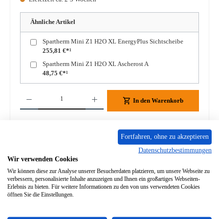
Ähnliche Artikel
Spartherm Mini Z1 H2O XL EnergyPlus Sichtscheibe
255,81 €*¹
Spartherm Mini Z1 H2O XL Ascherost A
48,75 €*¹
Produkt Anzahl: Gib den gewünschten Wert ein oder benutze die Schaltflächen um die A
In den Warenkorb
Zum Merkzettel hinzufügen
Fortfahren, ohne zu akzeptieren
Frage zum Produkt
Datenschutzbestimmungen
Wir verwenden Cookies
Wir können diese zur Analyse unserer Besucherdaten platzieren, um unsere Webseite zu
verbessern, personalisierte Inhalte anzuzeigen und Ihnen ein großartiges Webseiten-
Erlebnis zu bieten. Für weitere Informationen zu den von uns verwendeten Cookies
öffnen Sie die Einstellungen.
Beschreibung