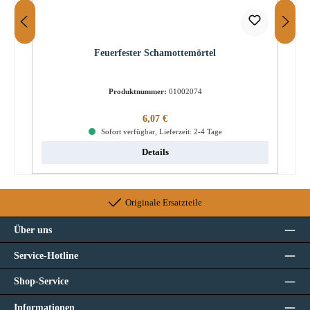
Feuerfester Schamottemörtel
Produktnummer:
01002074
Regulärer Preis:
6,07 €
Sofort verfügbar, Lieferzeit: 2-4 Tage
Details
Originale Ersatzteile
Über uns
Service-Hotline
Shop-Service
Informationen