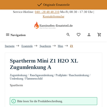
Zum Hauptinhalt springen
Originale Ersatzteile
Service-Hotline:
040 - 28 48 48 210
Mo-Fr, 08:30 - 17:30 Uhr |
Kontaktformular
Du hast 0 Produkte
Navigation
Startseite
Ersatzteile
Spartherm
Mini
Z1
Spartherm Mini Z1 H2O XL
Zugumlenkung A
Zugumlenkung / Rauchgasumlenkung / Prallplatte / Rauchumlenkung /
Umlenkung / Flammenschild
Spartherm
Bildergalerie überspringen
Bitte lesen Sie die Produktbeschreibung.