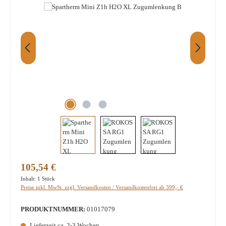
Regulärer Preis:
105,54 €
Inhalt:
1 Stück
Preise inkl. MwSt. zzgl. Versandkosten / Versandkostenfrei ab 399,- €
PRODUKTNUMMER:
01017079
Lieferzeit ca. 2-3 Wochen