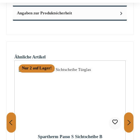
Angaben zur Produktsicherheit
Produktgalerie überspringen
Ähnliche Artikel
Nur 2 auf Lager!
Spartherm Passo S Sichtscheibe B