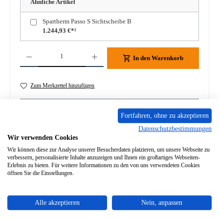
Ähnliche Artikel
Spartherm Passo S Sichtscheibe B
1.244,93 €*¹
Produkt Anzahl: Gib den gewünschten Wert ein oder benutze die Schaltflächen um die A
In den Warenkorb
Zum Merkzettel hinzufügen
Frage zum Produkt
Fortfahren, ohne zu akzeptieren
Datenschutzbestimmungen
Wir verwenden Cookies
Wir können diese zur Analyse unserer Besucherdaten platzieren, um unsere Webseite zu
verbessern, personalisierte Inhalte anzuzeigen und Ihnen ein großartiges Webseiten-
Beschreibung
Erlebnis zu bieten. Für weitere Informationen zu den von uns verwendeten Cookies
öffnen Sie die Einstellungen.
Original Türfeder unten für den Kaminofen Spartherm Passo
SmartClose Feder rechts Spartherm Passo Türfeder unten
Eckdat…
Mehr
Alle akzeptieren
Nein, anpassen
Eigenschaften