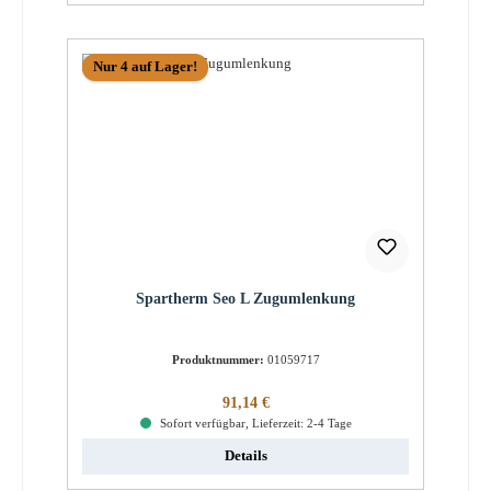
Nur 4 auf Lager!
Spartherm Seo L Zugumlenkung
Produktnummer:
01059717
Regulärer Preis:
91,14 €
Sofort verfügbar, Lieferzeit: 2-4 Tage
Details