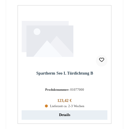
Spartherm Seo L Türdichtung B
Produktnummer:
01077000
Regulärer Preis:
123,42 €
Lieferzeit ca. 2-3 Wochen
Details