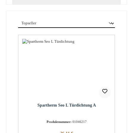
Spartherm Seo L Türdichtung A
Produktnummer:
01046217
Regulärer Preis: