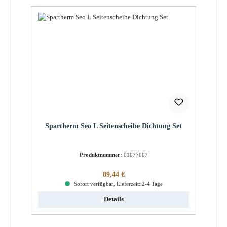
Spartherm Seo L Seitenscheibe Dichtung Set
Produktnummer:
01077007
Regulärer Preis:
89,44 €
Sofort verfügbar, Lieferzeit: 2-4 Tage
Details