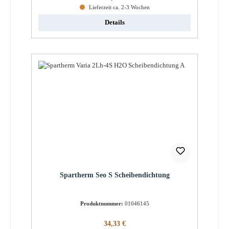
Lieferzeit ca. 2-3 Wochen
Details
Spartherm Seo S Scheibendichtung
Produktnummer:
01046145
Regulärer Preis:
34,33 €