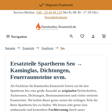
Zum Hauptinhalt springen
Originale Ersatzteile
Service-Hotline:
040 - 28 48 48 210
Mo-Fr, 08:30 - 17:30 Uhr |
Kontaktformular
Du hast 0 Produkte
Navigation
Startseite
Ersatzteile
Spartherm
Seo
Ersatzteile Spartherm Seo →
Kaminglas, Dichtungen,
Feuerraumsteine uvm.
Als Fachleute für Kaminofen-Ersatzteile bieten wir für den
Spartherm Seo eine große Auswahl an
originalen
Sichtscheiben,
Ascherosten, Dichtungen, Brennraumsteinen und vielen weiteren
Ersatzteilen. Wir helfen Ihnen gerne weiter die richtigen Teile für
Ihren Spartherm Seo zu finden. Wir bieten sehr gerne eine
umfassende und kostenfreie
Fachberatung
durch unser