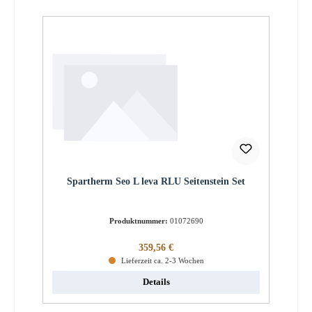
Spartherm Seo L leva RLU Seitenstein Set
Produktnummer:
01072690
Regulärer Preis:
359,56 €
Lieferzeit ca. 2-3 Wochen
Details