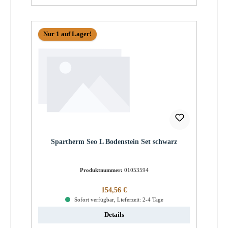
Nur 1 auf Lager!
Spartherm Seo L Bodenstein Set schwarz
Produktnummer:
01053594
Regulärer Preis:
154,56 €
Sofort verfügbar, Lieferzeit: 2-4 Tage
Details