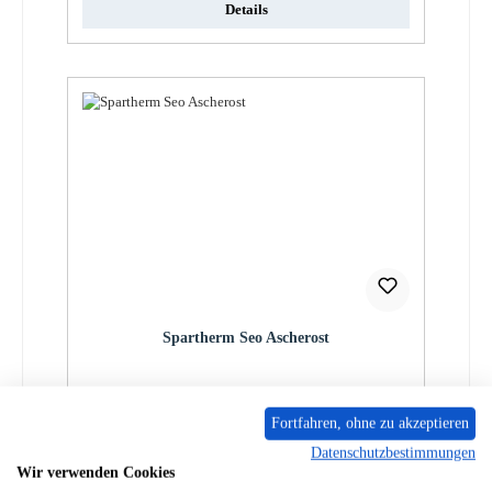
Details
Spartherm Seo Ascherost
Produktnummer:
01046151
Fortfahren, ohne zu akzeptieren
Regulärer Preis:
19,37 €
Datenschutzbestimmungen
Sofort verfügbar, Lieferzeit: 2-4 Tage
Wir verwenden Cookies