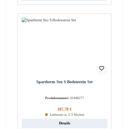
Spartherm Seo S Bodenstein Set
Produktnummer:
01046277
Regulärer Preis:
187,78 €
Lieferzeit ca. 2-3 Wochen
Details