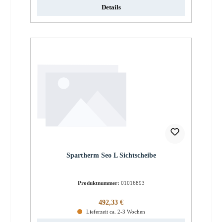
Details
Spartherm Seo L Sichtscheibe
Produktnummer:
01016893
Regulärer Preis:
492,33 €
Lieferzeit ca. 2-3 Wochen