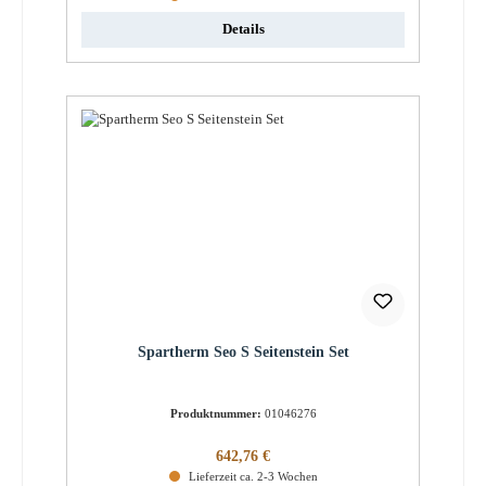
Details
Spartherm Seo S Seitenstein Set
Produktnummer:
01046276
Regulärer Preis:
642,76 €
Lieferzeit ca. 2-3 Wochen