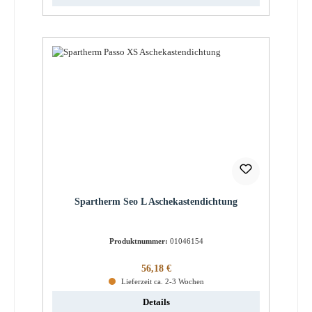
Spartherm Seo L Aschekastendichtung
Produktnummer:
01046154
Regulärer Preis:
56,18 €
Lieferzeit ca. 2-3 Wochen
Details