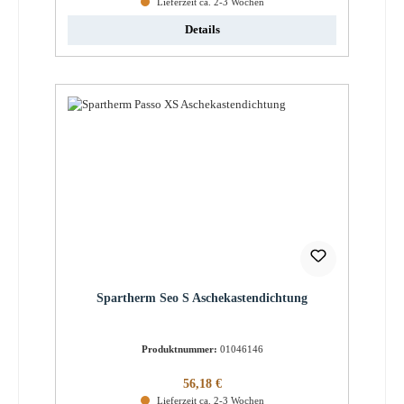
Lieferzeit ca. 2-3 Wochen
Details
Spartherm Seo S Aschekastendichtung
Produktnummer:
01046146
Regulärer Preis:
56,18 €
Lieferzeit ca. 2-3 Wochen