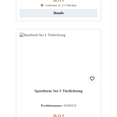
26,11 €
Lieferzeit ca. 2-3 Wochen
Details
Spartherm Seo S Türdichtung
Produktnummer:
01046216
Regulärer Preis:
26,11 €