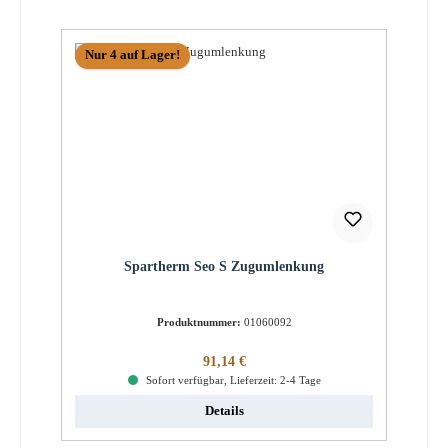
Nur 4 auf Lager!
Spartherm Seo S Zugumlenkung
Produktnummer:
01060092
Regulärer Preis:
91,14 €
Sofort verfügbar, Lieferzeit: 2-4 Tage
Details