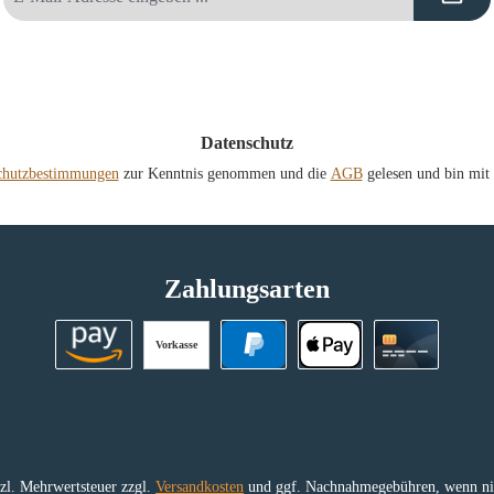
Mail-
Adresse
*
Datenschutz
chutzbestimmungen
zur Kenntnis genommen und die
AGB
gelesen und bin mit 
Zahlungsarten
Vorkasse
Amazon Pay
PayPal
Apple Pay
Kreditkart
etzl. Mehrwertsteuer zzgl.
Versandkosten
und ggf. Nachnahmegebühren, wenn nic