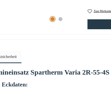
Zum Merkzette
sicherheit
mineinsatz
Spartherm
Varia
2R-55-4S
e
Eckdaten: