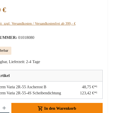
:
 €
t. zzgl. Versandkosten / Versandkostenfrei ab 399,- €
UMMER:
01018080
ferbar
gbar, Lieferzeit: 2-4 Tage
rtikel
erm Varia 2R-55 Ascherost B
48,75 €*¹
erm Varia 2R-55-4S Scheibendichtung
123,42 €*¹
Gib den gewünschten Wert ein oder benutze die Schaltflächen um die Anzahl z
In den Warenkorb