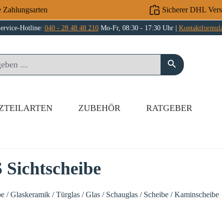
e Zahlungsarten
Sicherer DHL Ver
ervice-Hotline:
040 - 28 48 48 210
Mo-Fr, 08:30 - 17:30 Uhr |
Kontaktformul
ZTEILARTEN
ZUBEHÖR
RATGEBER
 Sichtscheibe
e / Glaskeramik / Türglas / Glas / Schauglas / Scheibe / Kaminscheibe