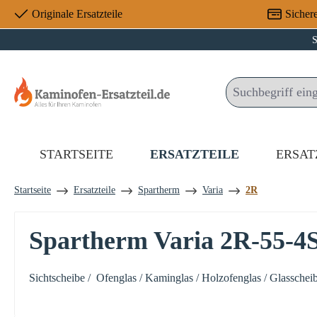
Originale Ersatzteile
Sicher
 Hauptinhalt springen
Zur Suche springen
Zur Hauptnavigation springen
S
STARTSEITE
ERSATZTEILE
ERSAT
Startseite
Ersatzteile
Spartherm
Varia
2R
Spartherm Varia 2R-55-4S
Sichtscheibe / Ofenglas / Kaminglas / Holzofenglas / Glasscheib