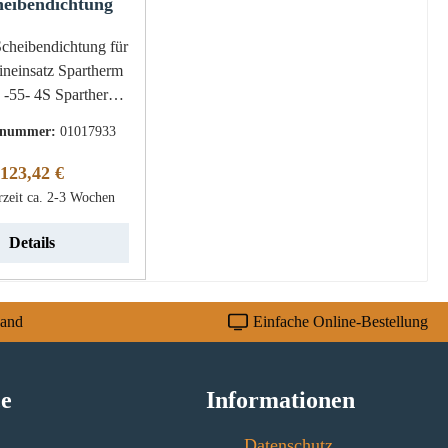
heibendichtung
cheibendichtung für
neinsatz Spartherm
 4S Spartherm
ia 2R -55- 4S
tnummer:
01017933
tung Eckdaten:
d, Holzofenschnur
Regulärer Preis:
123,42 €
rzeit ca. 2-3 Wochen
Details
sand
Einfache Online-Bestellung
ce
Informationen
Datenschutz