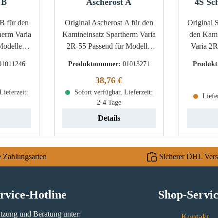
 B
Ascherost A
4S Sc
Original Ascherost A für den
Original S
herm Varia
Kamineinsatz Spartherm Varia
den Kami
2R-55 Passend für Modelle
Varia 2R -55-
itte die
bis Baujahr 12/2015
Var
01011246
Produktnummer:
01013271
Produk
beachten!
Spartherm Varia 2R-55
Scheibendich
r Preis:
Regulärer Preis:
38,76 €
 2R-55
Ascherost Eckdaten: Rost,
Glasban
Lieferzeit:
Feuerrost Maße (B/L/H) 220
Sofort verfügbar, Lieferzeit:
Liefe
2-4 Tage
fenrost
mm x 150 mm x 10 mm
 mm x 150
Material Guss
Details
ial Guss
e Zahlungsarten
Sicherer DHL Ver
rvice-Hotline
Shop-Servi
tzung und Beratung unter:
Kontakt