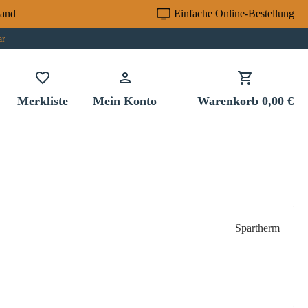
sand
Einfache Online-Bestellung
ar
Du hast 0 Produkte auf dem Merkzettel
Merkliste
Mein Konto
Warenkorb
0,00 €
Spartherm