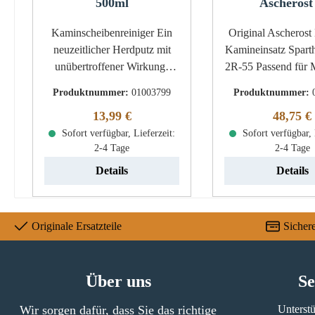
500ml
Ascherost
Kaminscheibenreiniger Ein
Original Ascherost B für den
neuzeitlicher Herdputz mit
Kamineinsatz Spart
unübertroffener Wirkung!
2R-55 Passend für Modelle ab
Glasreiniger "Cerberus"
Baujahr 12/2015 B
Produktnummer:
01003799
Produktnummer:
Eckdaten: Inhalt 500 ml Voll
angegebenen Maße 
Regulärer Preis:
Reguläre
13,99 €
48,75 €
biologisch abbaubar Entfernt
Spartherm Varia
einfach hartnäckige Schmutz
Sofort verfügbar, Lieferzeit:
Sofort verfügbar, 
Ascherost Eckdaten:
2-4 Tage
2-4 Tage
und Ruß Schnellwirkend
Gussrost, Brenno
Nicht brennbar
Maße (B/L/H) 220
Details
Details
mm x 10 mm Mater
Klapprost
Originale Ersatzteile
Sicher
Über uns
Se
Wir sorgen dafür, dass Sie das richtige
Unterstü