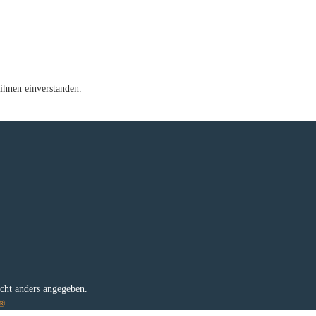
ihnen einverstanden.
e
ht anders angegeben.
e®