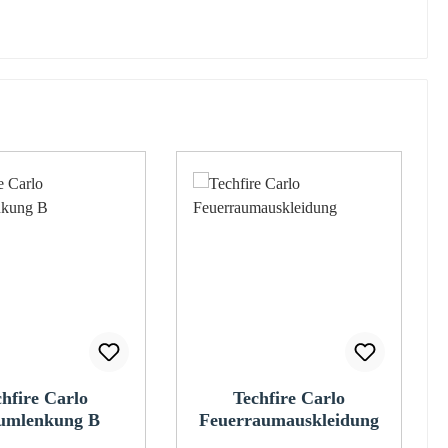
chfire Carlo
Techfire Carlo
umlenkung B
Feuerraumauskleidung