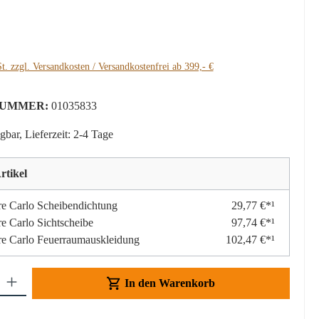
:
t. zzgl. Versandkosten / Versandkostenfrei ab 399,- €
UMMER:
01035833
gbar, Lieferzeit: 2-4 Tage
rtikel
re Carlo Scheibendichtung
29,77 €*¹
re Carlo Sichtscheibe
97,74 €*¹
re Carlo Feuerraumauskleidung
102,47 €*¹
Gib den gewünschten Wert ein oder benutze die Schaltflächen um die Anzahl z
In den Warenkorb