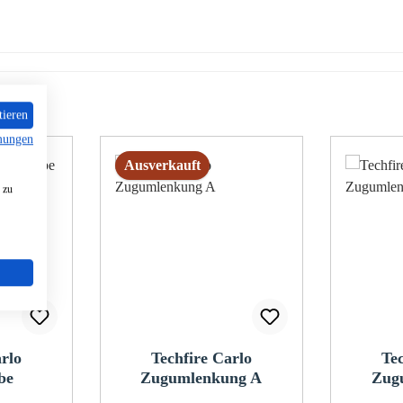
tieren
mungen
Ausverkauft
 zu
rlo
Techfire Carlo
Te
be
Zugumlenkung A
Zug