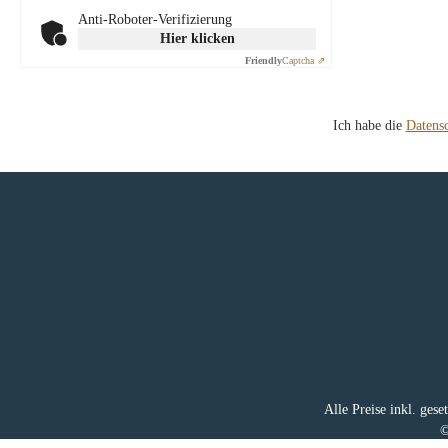
Anti-Roboter-Verifizierung
Hier klicken
Friendly
Captcha ⇗
Ich habe die
Datens
Alle Preise inkl. ges
©