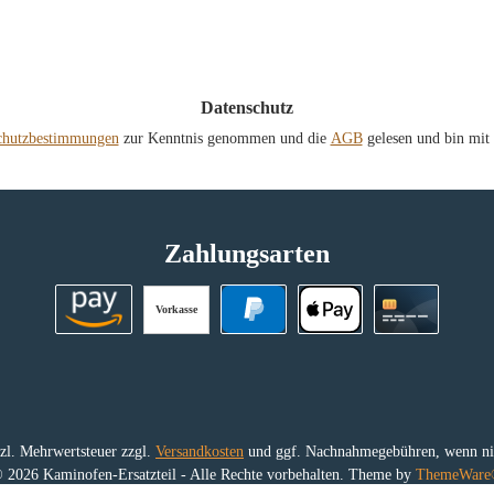
*
Datenschutz
chutzbestimmungen
zur Kenntnis genommen und die
AGB
gelesen und bin mit 
Zahlungsarten
Vorkasse
Amazon Pay
PayPal
Apple Pay
Kreditkart
etzl. Mehrwertsteuer zzgl.
Versandkosten
und ggf. Nachnahmegebühren, wenn nic
 2026 Kaminofen-Ersatzteil - Alle Rechte vorbehalten. Theme by
ThemeWar