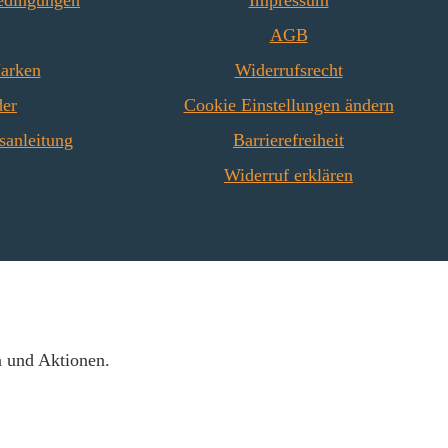
edingungen
Impressum
mm), Seitenstein rechts vorne
AGB
(125 x 330 x 30 mm)
Marken
Widerrufsrecht
Seitenstein links hinten (125 x
330 x 30 mm), Seitenstein
der
Cookie Einstellungen ändern
rechts hinten (125 x 330 x 30
sanleitung
Barrierefreiheit
mm) Rückwandstein links
(152 x 330 x 30 mm),
Widerruf erklären
Rückwandstein rechts (152 x
330 x 30 mm) Rückwandstein
mittig (152 x 330 x 30 mm)
n und Aktionen.