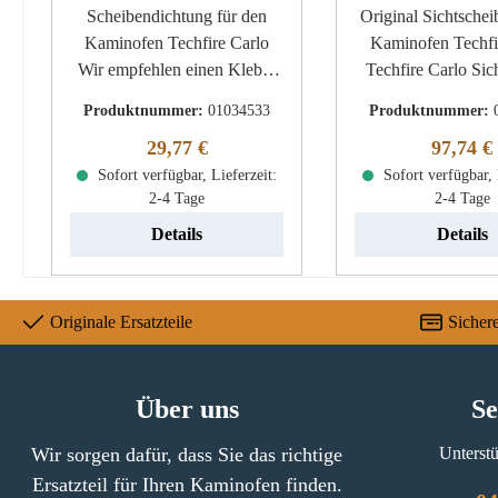
Scheibendichtung für den
Original Sichtscheibe für
Kaminofen Techfire Carlo
Kaminofen Techfi
Wir empfehlen einen Kleber
Techfire Carlo Sic
für die Montage, der durch
Eckdaten: Holzofenglas,
Produktnummer:
01034533
Produktnummer:
punktuelles Auftragen,
Scheibe Maße (B/
Regulärer Preis:
Reguläre
29,77 €
97,74 €
unterstützend wirken kann.
mm x 280 mm x
Sofort verfügbar, Lieferzeit:
Techfire Carlo
Material Glas Fo
Sofort verfügbar, 
2-4 Tage
2-4 Tage
Scheibendichtung Eckdaten:
hitzebeständ
Dichtung, Holzofenschnur
Details
Details
Kordeldichtung Länge 1,40 m
Durchmesser 6 mm
Originale Ersatzteile
Sicher
Über uns
Se
Wir sorgen dafür, dass Sie das richtige
Unterstü
Ersatzteil für Ihren Kaminofen finden.