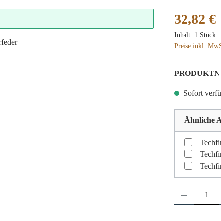
Regulärer Preis
32,82 €
Inhalt:
1 Stück
Preise inkl. MwS
PRODUKTN
Sofort verfü
Ähnliche A
Techfi
Techfi
Techfi
Produkt Anzahl: 