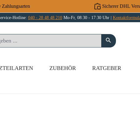
e Zahlungsarten
Sicherer DHL Ver
ervice-Hotline:
040 - 28 48 48 210
Mo-Fr, 08:30 - 17:30 Uhr |
Kontaktformul
ZTEILARTEN
ZUBEHÖR
RATGEBER