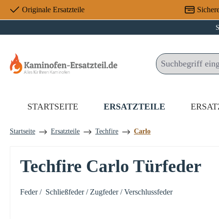
Originale Ersatzteile
Sicher
 Hauptinhalt springen
Zur Suche springen
Zur Hauptnavigation springen
S
STARTSEITE
ERSATZTEILE
ERSAT
Startseite
Ersatzteile
Techfire
Carlo
Techfire Carlo Türfeder
Feder / Schließfeder / Zugfeder / Verschlussfeder