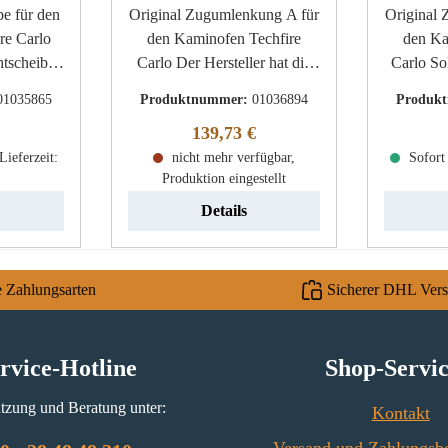
 den
Original Zugumlenkung A für
Original Z
re Carlo
den Kaminofen Techfire
den Ka
htscheibe
Carlo Der Hersteller hat die
Carlo Sollten Sie bisher eine
Produktion dieses Artikels
Zuguml
01035865
Produktnummer:
01036894
Produk
L/H) 260
eingestellt. Sofern wir über
gehabt 
r Preis:
Regulärer Preis:
139,73 €
 4 mm
einen Restbestand verfügen,
dies
rm flach
Lieferzeit:
ist dieses Ersatzteil bei uns
nicht mehr verfügbar,
problem
Sofort 
Produktion eingestellt
ig
erhältlich Techfire Carlo
nutzen. Techfire
Zugumlenkung Eckdaten:
Zugumlenku
Details
Prallplatte, Umlenkung Maße
Umlenku
(B/L) 400 mm x 240 mm
Maße (B
Material Metall
mm M
e Zahlungsarten
Sicherer DHL Ver
rvice-Hotline
Shop-Servi
tzung und Beratung unter:
Kontakt