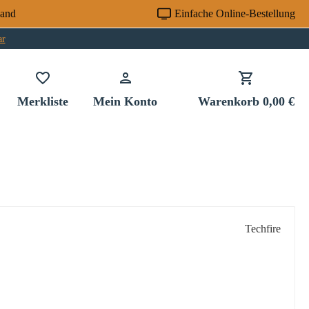
sand
Einfache Online-Bestellung
ar
Du hast 0 Produkte auf dem Merkzettel
Merkliste
Mein Konto
Warenkorb
0,00 €
Techfire