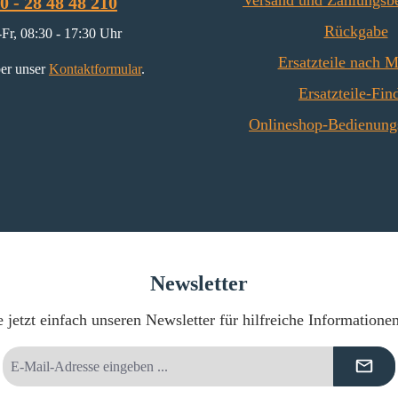
Versand und Zahlungsb
0 - 28 48 48 210
Rückgabe
Fr, 08:30 - 17:30 Uhr
Ersatzteile nach 
er unser
Kontaktformular
.
Ersatzteile-Fin
Onlineshop-Bedienung
Newsletter
 jetzt einfach unseren Newsletter für hilfreiche Informatione
E-
Mail-
Adresse