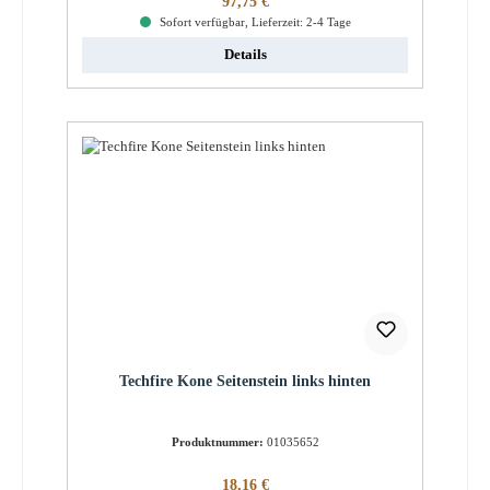
97,75 €
Sofort verfügbar, Lieferzeit: 2-4 Tage
Details
Techfire Kone Seitenstein links hinten
Produktnummer:
01035652
Regulärer Preis:
18,16 €