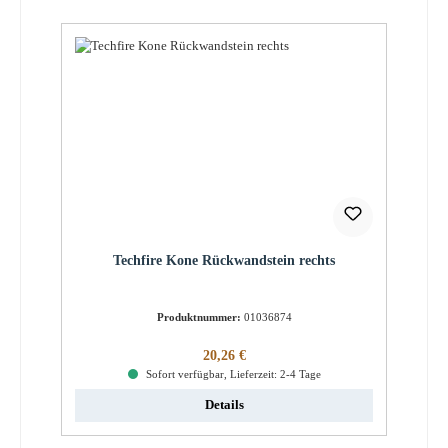
Techfire Kone Rückwandstein rechts
Produktnummer:
01036874
Regulärer Preis:
20,26 €
Sofort verfügbar, Lieferzeit: 2-4 Tage
Details