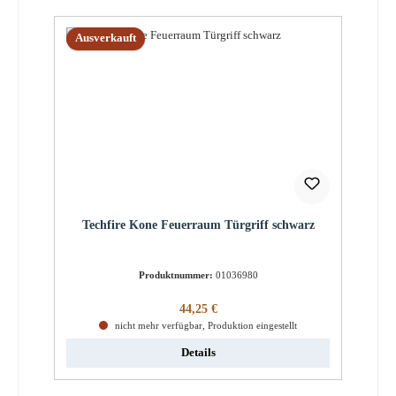
Ausverkauft
Techfire Kone Feuerraum Türgriff schwarz
Produktnummer:
01036980
Regulärer Preis:
44,25 €
nicht mehr verfügbar, Produktion eingestellt
Details