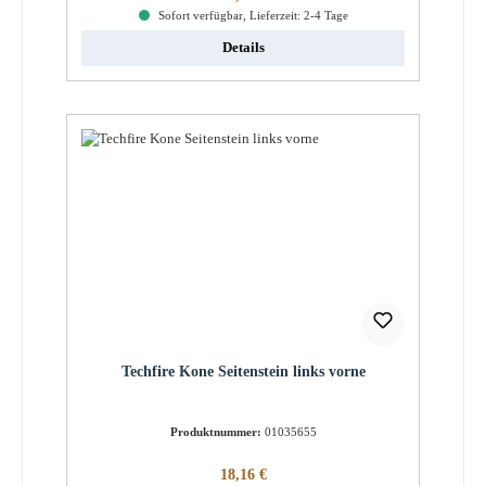
Sofort verfügbar, Lieferzeit: 2-4 Tage
Details
Techfire Kone Seitenstein links vorne
Produktnummer:
01035655
Regulärer Preis:
18,16 €