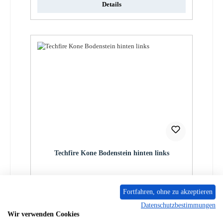
Details
Techfire Kone Bodenstein hinten links
Produktnummer:
01036142
Fortfahren, ohne zu akzeptieren
Regulärer Preis:
11,64 €
Datenschutzbestimmungen
Sofort verfügbar, Lieferzeit: 2-4 Tage
Wir verwenden Cookies