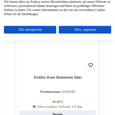
Details
Wir können diese zur Analyse unserer Besucherdaten platzieren, um unsere Webseite zu
verbessern, personalisierte Inhalte anzuzeigen und Ihnen ein großartiges Webseiten-
Erlebnis zu bieten. Für weitere Informationen zu den von uns verwendeten Cookies
öffnen Sie die Einstellungen.
Alle akzeptieren
Nein, anpassen
Techfire Kone Bodenstein links
Produktnummer:
01036188
Regulärer Preis:
16,44 €
Sofort verfügbar, Lieferzeit: 2-4 Tage
Details