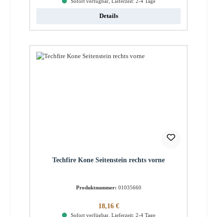
Sofort verfügbar, Lieferzeit: 2-4 Tage
Details
Techfire Kone Seitenstein rechts vorne
Produktnummer:
01035660
Regulärer Preis:
18,16 €
Sofort verfügbar, Lieferzeit: 2-4 Tage