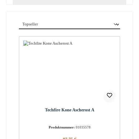
Techfire Kone Ascherost A
Produktnummer:
01035578
Regulärer Preis: