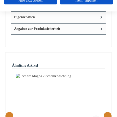
Alle akzeptieren
Nein, anpassen
Techfire Magna 2 Der gesamte Luftregler besteht aus einem
Knopf und…
Mehr
Eigenschaften
Angaben zur Produktsicherheit
Produktgalerie überspringen
Ähnliche Artikel