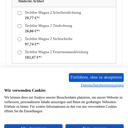
Ähnliche Artikel
Techfire Magna 2 Scheibendichtung
29,77 €*¹
Techfire Magna 2 Türdichtung
26,86 €*¹
Techfire Magna 2 Sichtscheibe
97,74 €*¹
Techfire Magna 2 Feuerraumauskleidung
102,47 €*¹
Zum Merkzettel hinzufügen
Fortfahren, ohne zu akzeptieren
Frage zum Produkt
Datenschutzbestimmungen
Wir verwenden Cookies
Wir können diese zur Analyse unserer Besucherdaten platzieren, um unsere Webseite zu
verbessern, personalisierte Inhalte anzuzeigen und Ihnen ein großartiges Webseiten-
Erlebnis zu bieten. Für weitere Informationen zu den von uns verwendeten Cookies
öffnen Sie die Einstellungen.
Beschreibung
Original Knopf für Luftregler Primär für den Kaminofen