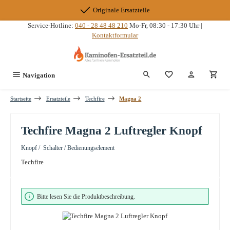
Zum Hauptinhalt springen
Originale Ersatzteile
Service-Hotline:
040 - 28 48 48 210
Mo-Fr, 08:30 - 17:30 Uhr |
Kontaktformular
Du hast 0 Produkte
Navigation
Startseite
Ersatzteile
Techfire
Magna 2
Techfire Magna 2 Luftregler Knopf
Knopf / Schalter / Bedienungselement
Techfire
Bildergalerie überspringen
Bitte lesen Sie die Produktbeschreibung.