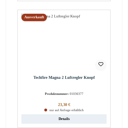
Ausverkauft
Techfire Magna 2 Luftregler Knopf
Produktnummer:
01036377
Regulärer Preis:
23,30 €
nur auf Anfrage erhältlich
Details