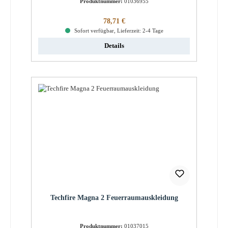
Produktnummer:
01036955
Regulärer Preis:
78,71 €
Sofort verfügbar, Lieferzeit: 2-4 Tage
Details
Techfire Magna 2 Feuerraumauskleidung
Produktnummer:
01037015