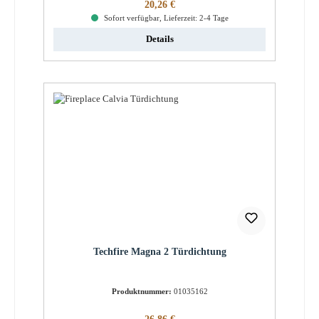
Regulärer Preis:
20,26 €
Sofort verfügbar, Lieferzeit: 2-4 Tage
Details
Techfire Magna 2 Türdichtung
Produktnummer:
01035162
Regulärer Preis: