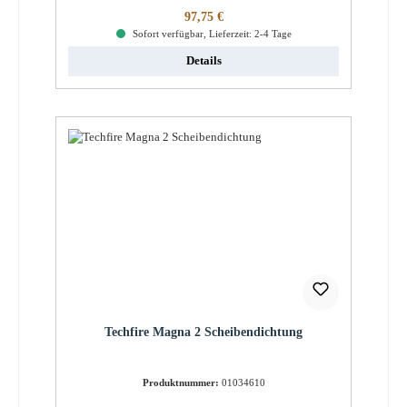
Regulärer Preis:
97,75 €
Sofort verfügbar, Lieferzeit: 2-4 Tage
Details
Techfire Magna 2 Scheibendichtung
Produktnummer:
01034610