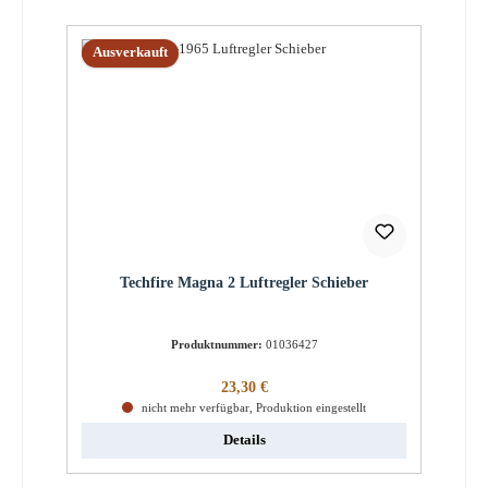
Ausverkauft
Techfire Magna 2 Luftregler Schieber
Produktnummer:
01036427
Regulärer Preis:
23,30 €
nicht mehr verfügbar, Produktion eingestellt
Details