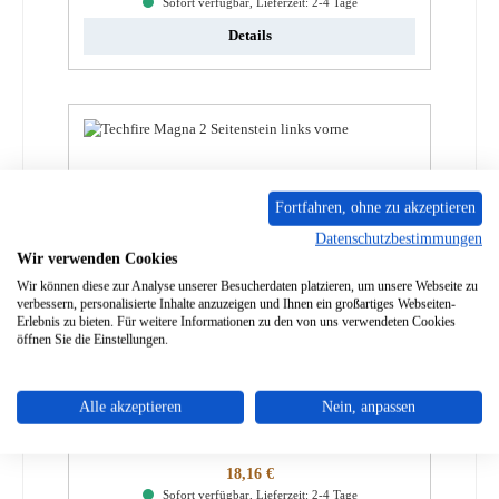
Sofort verfügbar, Lieferzeit: 2-4 Tage
Details
Fortfahren, ohne zu akzeptieren
Datenschutzbestimmungen
Wir verwenden Cookies
Wir können diese zur Analyse unserer Besucherdaten platzieren, um unsere Webseite zu
verbessern, personalisierte Inhalte anzuzeigen und Ihnen ein großartiges Webseiten-
Erlebnis zu bieten. Für weitere Informationen zu den von uns verwendeten Cookies
öffnen Sie die Einstellungen.
Techfire Magna 2 Seitenstein links vorne
Alle akzeptieren
Nein, anpassen
Produktnummer:
01035664
Regulärer Preis:
18,16 €
Sofort verfügbar, Lieferzeit: 2-4 Tage