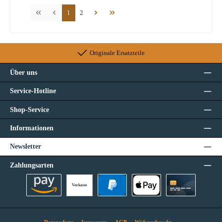
Seite
Seite
1
2
Originale Ersatzteile
Über uns
Service-Hotline
Shop-Service
Informationen
Newsletter
Zahlungsarten
Vorkasse
Amazon Pay
PayPal
Apple Pay
Kreditkarte