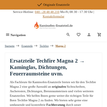
Zum Hauptinhalt springen
Originale Ersatzteile
Service-Hotline:
040 - 28 48 48 210
Mo-Fr, 08:30 - 17:30 Uhr |
Kontaktformular
Du hast 0 Produkte
Navigation
Startseite
Ersatzteile
Techfire
Magna 2
Ersatzteile Techfire Magna 2 →
Kaminglas, Dichtungen,
Feuerraumsteine uvm.
Als Fachleute für Kaminofen-Ersatzteile bieten wir für den Techfire
Magna 2 eine große Auswahl an
originalen
Sichtscheiben,
Ascherosten, Dichtungen, Brennraumsteinen und vielen weiteren
Ersatzteilen. Wir helfen Ihnen gerne weiter die richtigen Teile für
Ihren Techfire Magna 2 zu finden. Wir bieten sehr gerne eine
umfassende und kostenfreie
Fachberatung
durch unser