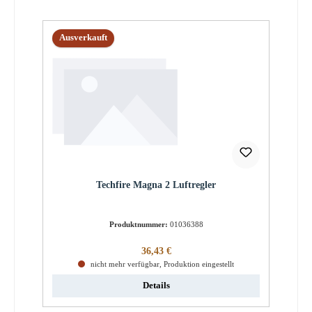
Ausverkauft
Techfire Magna 2 Luftregler
Produktnummer:
01036388
Regulärer Preis:
36,43 €
nicht mehr verfügbar, Produktion eingestellt
Details