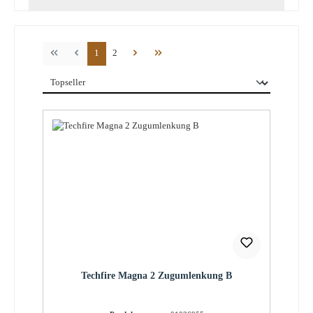
Seite
Seite
1
2
Techfire Magna 2 Zugumlenkung B