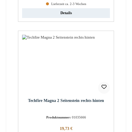
Lieferzeit ca. 2-3 Wochen
Details
Techfire Magna 2 Seitenstein rechts hinten
Produktnummer:
01035666
Regulärer Preis:
19,73 €