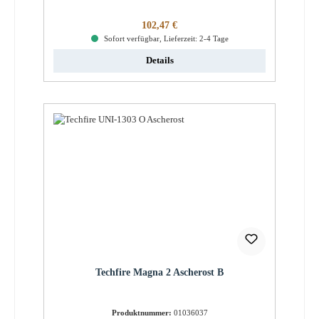
Regulärer Preis:
102,47 €
Sofort verfügbar, Lieferzeit: 2-4 Tage
Details
Techfire Magna 2 Ascherost B
Produktnummer:
01036037