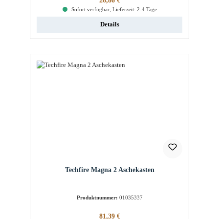
26,86 €
Sofort verfügbar, Lieferzeit: 2-4 Tage
Details
Techfire Magna 2 Aschekasten
Produktnummer:
01035337
Regulärer Preis:
81,39 €