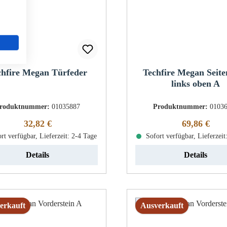
chfire Megan Türfeder
Techfire Megan Seite
links oben A
roduktnummer:
01035887
Produktnummer:
0103
Regulärer Preis:
Regulärer Pr
32,82 €
69,86 €
rt verfügbar, Lieferzeit: 2-4 Tage
Sofort verfügbar, Lieferzeit
Details
Details
erkauft
Ausverkauft