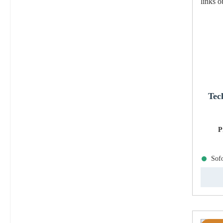
Tec
P
Sofo