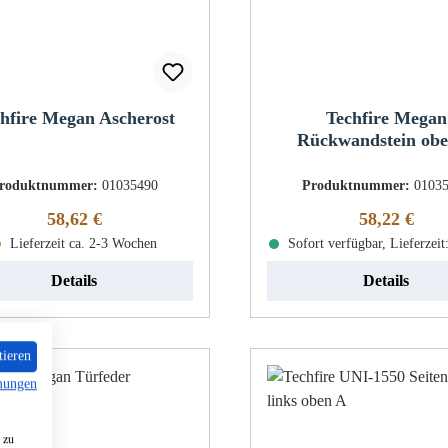
hfire Megan Ascherost
Techfire Megan
Rückwandstein ob
roduktnummer:
01035490
Produktnummer:
0103
Regulärer Preis:
Regulärer Pr
58,62 €
58,22 €
Lieferzeit ca. 2-3 Wochen
Sofort verfügbar, Lieferzeit
Details
Details
tieren
mungen
 zu