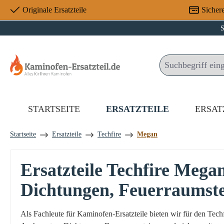
Originale Ersatzteile
Sicher
 Hauptinhalt springen
Zur Suche springen
Zur Hauptnavigation springen
S
STARTSEITE
ERSATZTEILE
ERSAT
Startseite
Ersatzteile
Techfire
Megan
Ersatzteile Techfire Meg
Dichtungen, Feuerraumst
Als Fachleute für Kaminofen-Ersatzteile bieten wir für den Te