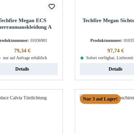
Techfire Megan ECS
Techfire Megan Sichts
uerraumauskleidung A
roduktnummer:
01036901
Produktnummer:
0103
Regulärer Preis:
Regulärer Pr
79,34 €
97,74 €
nur auf Anfrage erhältlich
Sofort verfügbar, Lieferzeit
Details
Details
Nur 3 auf Lager!