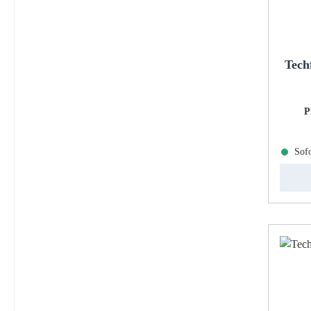
Tech
P
Sofo