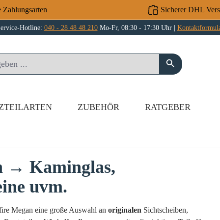
e Zahlungsarten
Sicherer DHL Ver
ervice-Hotline:
040 - 28 48 48 210
Mo-Fr, 08:30 - 17:30 Uhr |
Kontaktformul
ZTEILARTEN
ZUBEHÖR
RATGEBER
an → Kaminglas,
eine uvm.
chfire Megan eine große Auswahl an
originalen
Sichtscheiben,