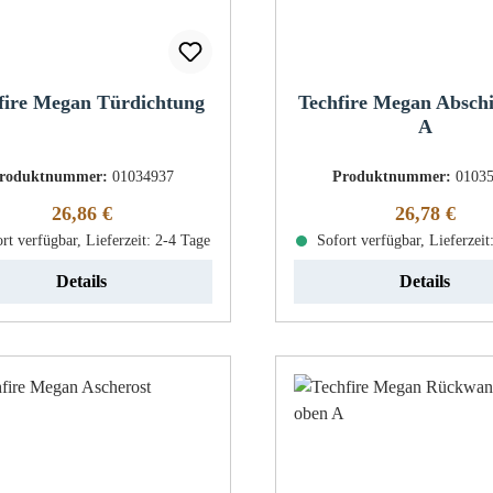
fire Megan Türdichtung
Techfire Megan Absc
A
roduktnummer:
01034937
Produktnummer:
0103
Regulärer Preis:
Regulärer Pr
26,86 €
26,78 €
rt verfügbar, Lieferzeit: 2-4 Tage
Sofort verfügbar, Lieferzeit
Details
Details