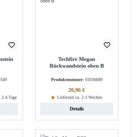
nstein
Techfire Megan
Rückwandstein oben B
6549
Produktnummer:
01036689
eis:
Regulärer Preis:
20,96 €
: 2-4 Tage
Lieferzeit ca. 2-3 Wochen
Details