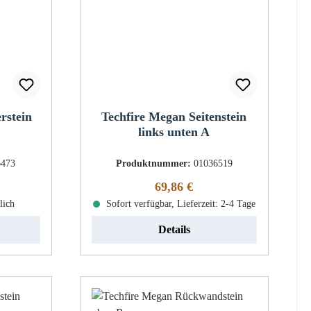
rstein
Techfire Megan Seitenstein
links unten A
6473
Produktnummer:
01036519
eis:
Regulärer Preis:
69,86 €
lich
Sofort verfügbar, Lieferzeit: 2-4 Tage
Details