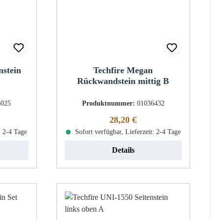
nstein
Techfire Megan
Rückwandstein mittig B
6025
Produktnummer:
01036432
eis:
Regulärer Preis:
28,20 €
: 2-4 Tage
Sofort verfügbar, Lieferzeit: 2-4 Tage
Details