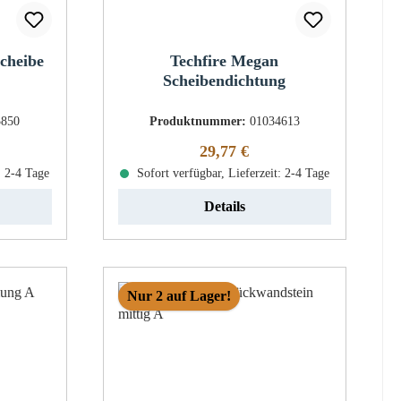
cheibe
Techfire Megan
Scheibendichtung
5850
Produktnummer:
01034613
eis:
Regulärer Preis:
29,77 €
: 2-4 Tage
Sofort verfügbar, Lieferzeit: 2-4 Tage
Details
Nur 2 auf Lager!