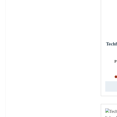
Techf
P