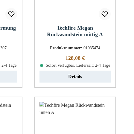
hirmung
Techfire Megan
Rückwandstein mittig A
5307
Produktnummer:
01035474
eis:
Regulärer Preis:
128,08 €
: 2-4 Tage
Sofort verfügbar, Lieferzeit: 2-4 Tage
Details