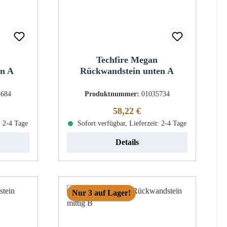
Techfire Megan
en A
Rückwandstein unten A
5684
Produktnummer:
01035734
eis:
Regulärer Preis:
58,22 €
: 2-4 Tage
Sofort verfügbar, Lieferzeit: 2-4 Tage
Details
Nur 3 auf Lager!