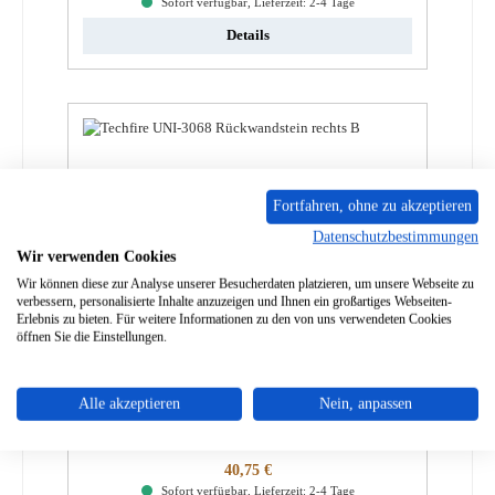
Sofort verfügbar, Lieferzeit: 2-4 Tage
Details
Fortfahren, ohne zu akzeptieren
Datenschutzbestimmungen
Wir verwenden Cookies
Wir können diese zur Analyse unserer Besucherdaten platzieren, um unsere Webseite zu
verbessern, personalisierte Inhalte anzuzeigen und Ihnen ein großartiges Webseiten-
Erlebnis zu bieten. Für weitere Informationen zu den von uns verwendeten Cookies
öffnen Sie die Einstellungen.
Techfire Tambora 2 Rückwandstein rechts B
Alle akzeptieren
Nein, anpassen
Produktnummer:
01036657
Regulärer Preis:
40,75 €
Sofort verfügbar, Lieferzeit: 2-4 Tage