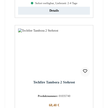
Sofort verfügbar, Lieferzeit: 2-4 Tage
Details
Techfire Tambora 2 Stehrost
Produktnummer:
01035740
Regulärer Preis:
68,40 €