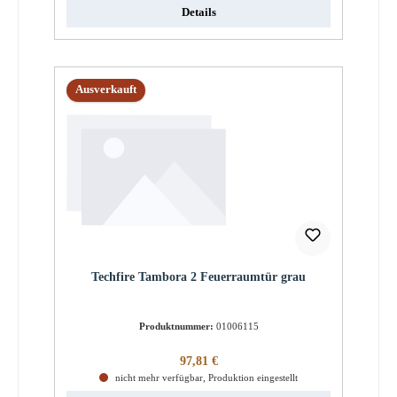
Details
Ausverkauft
Techfire Tambora 2 Feuerraumtür grau
Produktnummer:
01006115
Regulärer Preis:
97,81 €
nicht mehr verfügbar, Produktion eingestellt