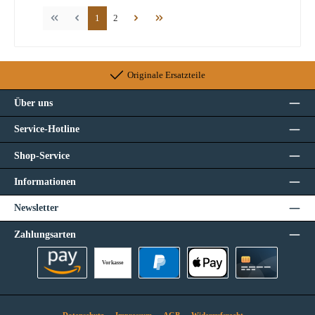
Seite
Seite
1
2
Originale Ersatzteile
Über uns
Service-Hotline
Shop-Service
Informationen
Newsletter
Zahlungsarten
Vorkasse
Amazon Pay
PayPal
Apple Pay
Kreditkarte