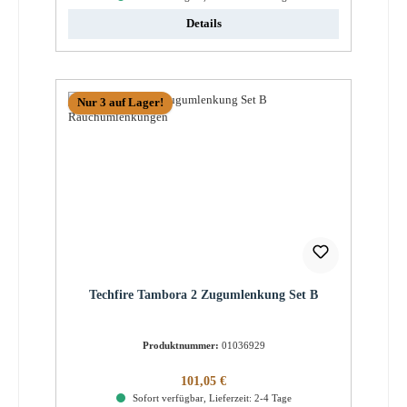
Details
Nur 3 auf Lager!
Techfire Tambora 2 Zugumlenkung Set B
Produktnummer:
01036929
Regulärer Preis:
101,05 €
Sofort verfügbar, Lieferzeit: 2-4 Tage