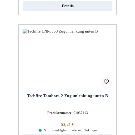
Details
Techfire Tambora 2 Zugumlenkung unten B
Produktnummer:
01037113
Regulärer Preis:
52,21 €
Sofort verfügbar, Lieferzeit: 2-4 Tage