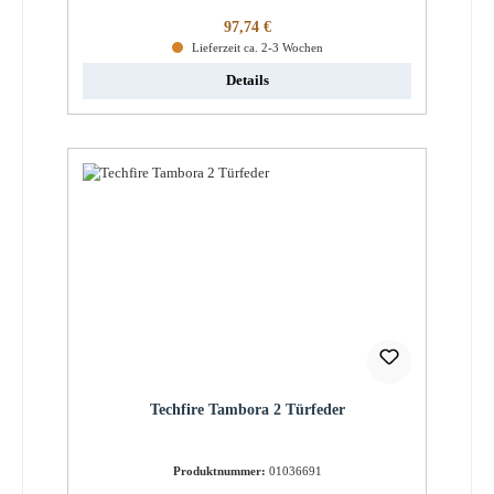
Regulärer Preis:
97,74 €
Lieferzeit ca. 2-3 Wochen
Details
Techfire Tambora 2 Türfeder
Produktnummer:
01036691