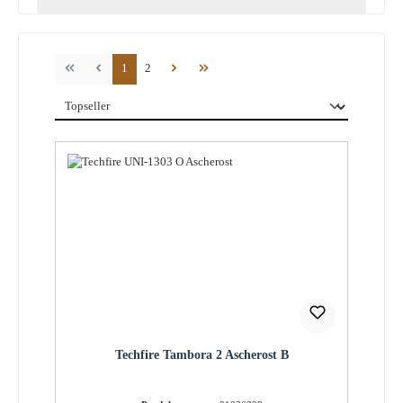
Seite
Seite
1
2
Techfire Tambora 2 Ascherost B