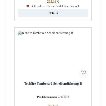
Regulärer Preis:
205,19 €
nicht mehr verfügbar, Produktion eingestellt
Details
Techfire Tambora 2 Scheibendichtung B
Produktnummer:
01034748
Regulärer Preis: