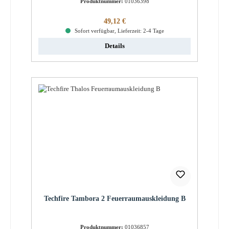
Produktnummer:
01036398
Regulärer Preis:
49,12 €
Sofort verfügbar, Lieferzeit: 2-4 Tage
Details
Techfire Tambora 2 Feuerraumauskleidung B
Produktnummer:
01036857