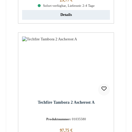
29,77 €
Sofort verfügbar, Lieferzeit: 2-4 Tage
Details
Techfire Tambora 2 Ascherost A
Produktnummer:
01035580
Regulärer Preis:
97,75 €