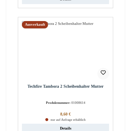
Ausverkauft
Techfire Tambora 2 Scheibenhalter Mutter
Produktnummer:
01008614
Regulärer Preis:
8,60 €
nur auf Anfrage erhältlich
Details