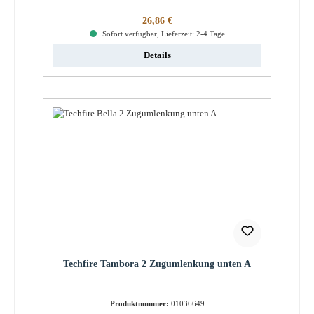
Regulärer Preis:
26,86 €
Sofort verfügbar, Lieferzeit: 2-4 Tage
Details
Techfire Tambora 2 Zugumlenkung unten A
Produktnummer:
01036649