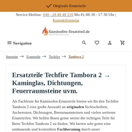
Zum Hauptinhalt springen
Originale Ersatzteile
Service-Hotline:
040 - 28 48 48 210
Mo-Fr, 08:30 - 17:30 Uhr |
Kontaktformular
Du hast 0 Produkte
Navigation
Startseite
Ersatzteile
Techfire
Tambora 2
Ersatzteile Techfire Tambora 2 →
Kaminglas, Dichtungen,
Feuerraumsteine uvm.
Als Fachleute für Kaminofen-Ersatzteile bieten wir für den Techfire
Tambora 2 eine große Auswahl an
originalen
Sichtscheiben,
Ascherosten, Dichtungen, Brennraumsteinen und vielen weiteren
Ersatzteilen. Wir helfen Ihnen gerne weiter die richtigen Teile für
Ihren Techfire Tambora 2 zu finden. Wir bieten sehr gerne eine
umfassende und kostenfreie
Fachberatung
durch unser