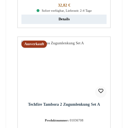
Regulärer Preis:
32,82 €
Sofort verfügbar, Lieferzeit: 2-4 Tage
Details
Ausverkauft
Techfire Tambora 2 Zugumlenkung Set A
Produktnummer:
01036708