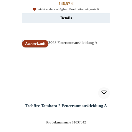
Regulärer Preis:
146,57 €
nicht mehr verfügbar, Produktion eingestellt
Details
Ausverkauft
Techfire Tambora 2 Feuerraumauskleidung A
Produktnummer:
01037042