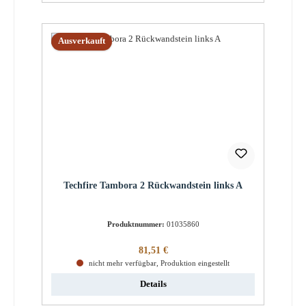
Ausverkauft
Techfire Tambora 2 Rückwandstein links A
Produktnummer:
01035860
Regulärer Preis:
81,51 €
nicht mehr verfügbar, Produktion eingestellt
Details