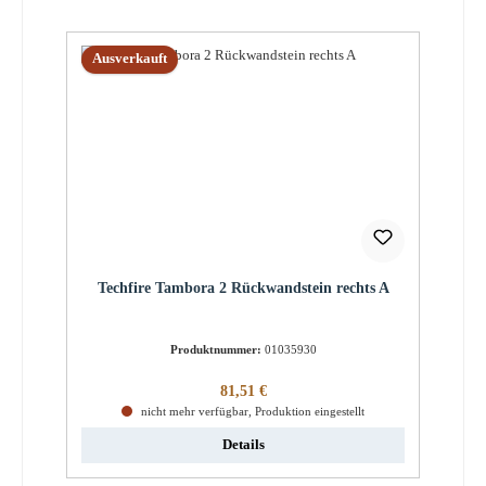
Ausverkauft
Techfire Tambora 2 Rückwandstein rechts A
Produktnummer:
01035930
Regulärer Preis:
81,51 €
nicht mehr verfügbar, Produktion eingestellt
Details