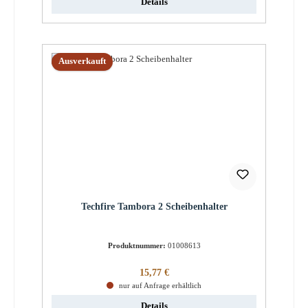
Details
Ausverkauft
Techfire Tambora 2 Scheibenhalter
Produktnummer:
01008613
Regulärer Preis:
15,77 €
nur auf Anfrage erhältlich
Details