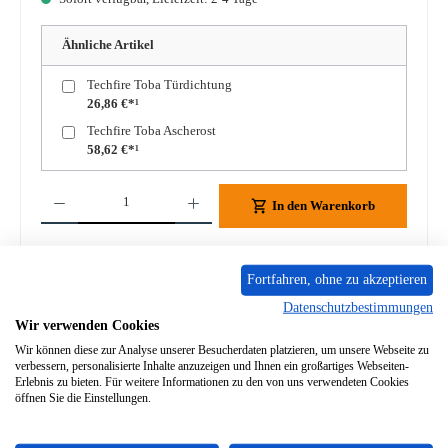
Ähnliche Artikel
Techfire Toba Türdichtung
26,86 €*¹
Techfire Toba Ascherost
58,62 €*¹
Produkt Anzahl: Gib den gewünschten Wert ein oder benutze die Schaltflächen um die A
In den Warenkorb
Zum Merkzettel hinzufügen
Fortfahren, ohne zu akzeptieren
Frage zum Produkt
Datenschutzbestimmungen
Wir verwenden Cookies
Wir können diese zur Analyse unserer Besucherdaten platzieren, um unsere Webseite zu
verbessern, personalisierte Inhalte anzuzeigen und Ihnen ein großartiges Webseiten-
Erlebnis zu bieten. Für weitere Informationen zu den von uns verwendeten Cookies
öffnen Sie die Einstellungen.
Beschreibung