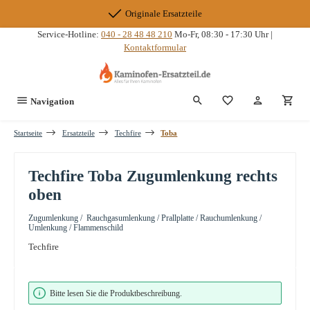
Zum Hauptinhalt springen
Originale Ersatzteile
Service-Hotline:
040 - 28 48 48 210
Mo-Fr, 08:30 - 17:30 Uhr |
Kontaktformular
Du hast 0 Produkte
Navigation
Startseite
Ersatzteile
Techfire
Toba
Techfire Toba Zugumlenkung rechts
oben
Zugumlenkung / Rauchgasumlenkung / Prallplatte / Rauchumlenkung /
Umlenkung / Flammenschild
Techfire
Bildergalerie überspringen
Bitte lesen Sie die Produktbeschreibung.