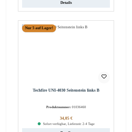
Details
Nur 5 auf Lager!
Techfire UNI-4030 Seitenstein links B
Produktnummer:
01036460
Regulärer Preis:
34,05 €
Sofort verfügbar, Lieferzeit: 2-4 Tage