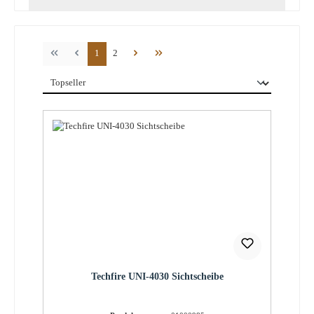
Seite
Seite
1
2
Techfire UNI-4030 Sichtscheibe