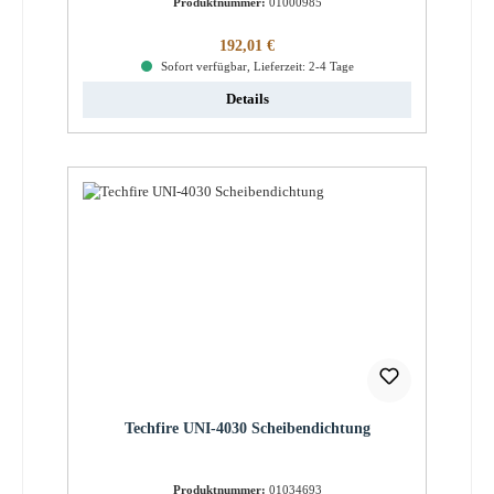
Produktnummer:
01000985
Regulärer Preis:
192,01 €
Sofort verfügbar, Lieferzeit: 2-4 Tage
Details
Techfire UNI-4030 Scheibendichtung
Produktnummer:
01034693