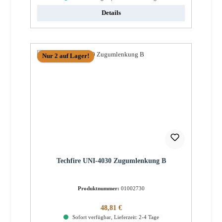
Details
Nur 2 auf Lager!
Techfire UNI-4030 Zugumlenkung B
Produktnummer:
01002730
Regulärer Preis:
48,81 €
Sofort verfügbar, Lieferzeit: 2-4 Tage