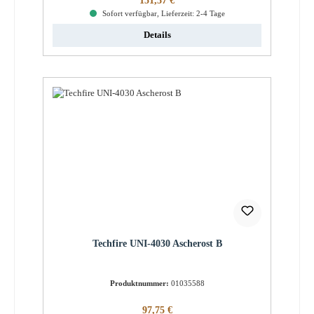
151,37 €
Sofort verfügbar, Lieferzeit: 2-4 Tage
Details
Techfire UNI-4030 Ascherost B
Produktnummer:
01035588
Regulärer Preis:
97,75 €