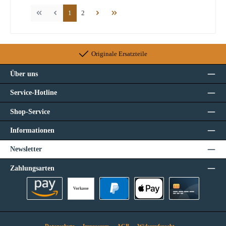
Seite
Seite
1
2
Originale Ersatzteile
Über uns
Service-Hotline
Shop-Service
Informationen
Newsletter
Zahlungsarten
Vorkasse
Amazon Pay
PayPal
Apple Pay
Kreditkarte