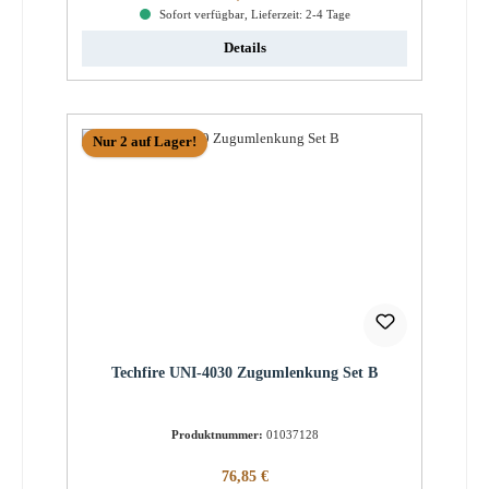
Sofort verfügbar, Lieferzeit: 2-4 Tage
Details
Nur 2 auf Lager!
Techfire UNI-4030 Zugumlenkung Set B
Produktnummer:
01037128
Regulärer Preis:
76,85 €