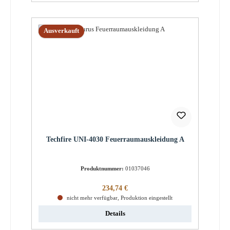
Ausverkauft
Techfire UNI-4030 Feuerraumauskleidung A
Produktnummer:
01037046
Regulärer Preis:
234,74 €
nicht mehr verfügbar, Produktion eingestellt
Details