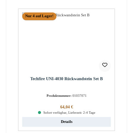
Nur 4 auf Lager!
Techfire UNI-4030 Rückwandstein Set B
Produktnummer:
01037071
Regulärer Preis:
64,04 €
Sofort verfügbar, Lieferzeit: 2-4 Tage
Details