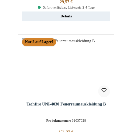
Regulärer Preis:
29,57 €
Sofort verfügbar, Lieferzeit: 2-4 Tage
Details
Nur 2 auf Lager!
Techfire UNI-4030 Feuerraumauskleidung B
Produktnummer:
01037028
Regulärer Preis: