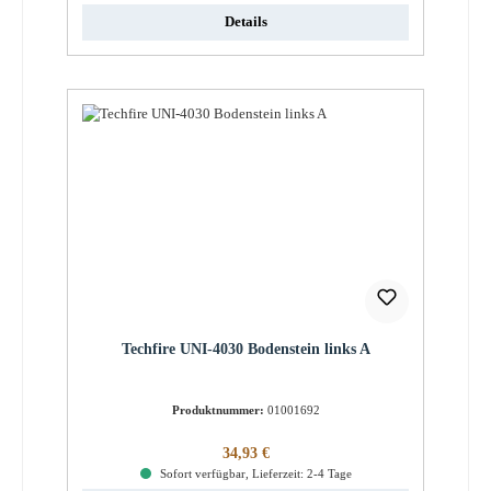
Details
Techfire UNI-4030 Bodenstein links A
Produktnummer:
01001692
Regulärer Preis:
34,93 €
Sofort verfügbar, Lieferzeit: 2-4 Tage