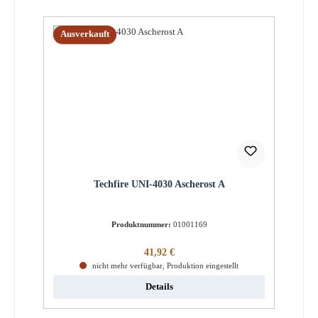
Ausverkauft
Techfire UNI-4030 Ascherost A
Produktnummer:
01001169
Regulärer Preis:
41,92 €
nicht mehr verfügbar, Produktion eingestellt
Details