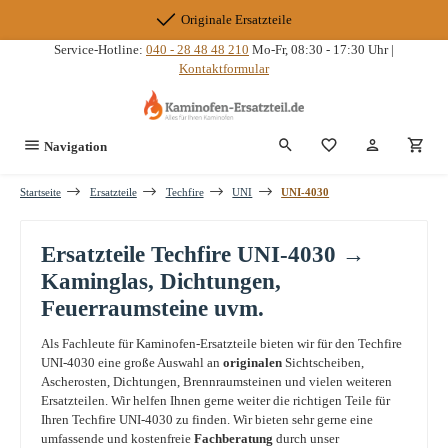
Zum Hauptinhalt springen
Originale Ersatzteile
Service-Hotline:
040 - 28 48 48 210
Mo-Fr, 08:30 - 17:30 Uhr |
Kontaktformular
Du hast 0 Produkte
Navigation
Startseite
Ersatzteile
Techfire
UNI
UNI-4030
Ersatzteile Techfire UNI-4030 →
Kaminglas, Dichtungen,
Feuerraumsteine uvm.
Als Fachleute für Kaminofen-Ersatzteile bieten wir für den Techfire
UNI-4030 eine große Auswahl an
originalen
Sichtscheiben,
Ascherosten, Dichtungen, Brennraumsteinen und vielen weiteren
Ersatzteilen. Wir helfen Ihnen gerne weiter die richtigen Teile für
Ihren Techfire UNI-4030 zu finden. Wir bieten sehr gerne eine
umfassende und kostenfreie
Fachberatung
durch unser