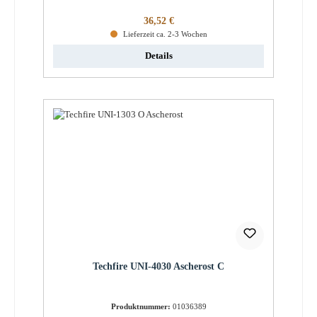
Regulärer Preis:
36,52 €
Lieferzeit ca. 2-3 Wochen
Details
Techfire UNI-4030 Ascherost C
Produktnummer:
01036389