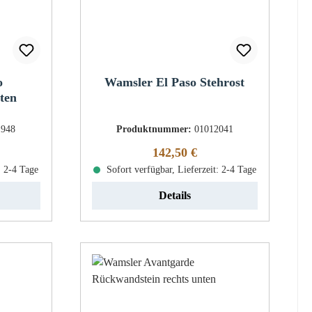
o
Wamsler El Paso Stehrost
ten
1948
Produktnummer:
01012041
eis:
Regulärer Preis:
142,50 €
: 2-4 Tage
Sofort verfügbar, Lieferzeit: 2-4 Tage
Details