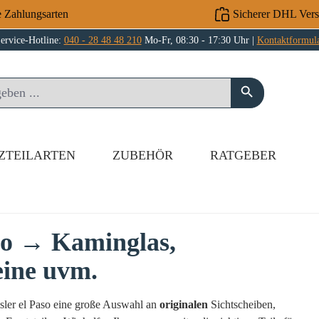
e Zahlungsarten
Sicherer DHL Ver
ervice-Hotline:
040 - 28 48 48 210
Mo-Fr, 08:30 - 17:30 Uhr |
Kontaktformul
ZTEILARTEN
ZUBEHÖR
RATGEBER
aso → Kaminglas,
eine uvm.
msler el Paso eine große Auswahl an
originalen
Sichtscheiben,