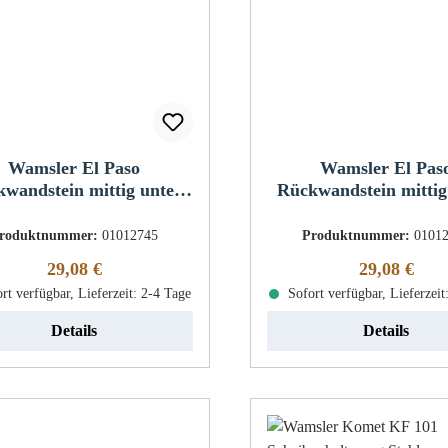
Wamsler El Paso
Wamsler El Pas
wandstein mittig unten
Rückwandstein mittig
links
rechts
roduktnummer:
01012745
Produktnummer:
0101
Regulärer Preis:
Regulärer Pr
29,08 €
29,08 €
rt verfügbar, Lieferzeit: 2-4 Tage
Sofort verfügbar, Lieferzeit
Details
Details