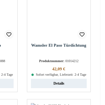
o
Wamsler El Paso Türdichtung
3888
Produktnummer:
01014212
eis:
Regulärer Preis:
42,09 €
: 2-4 Tage
Sofort verfügbar, Lieferzeit: 2-4 Tage
Details