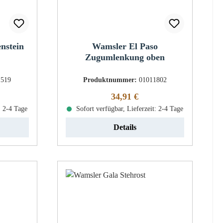
nstein
Wamsler El Paso
Zugumlenkung oben
1519
Produktnummer:
01011802
eis:
Regulärer Preis:
34,91 €
: 2-4 Tage
Sofort verfügbar, Lieferzeit: 2-4 Tage
Details