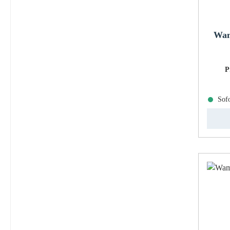
Wam
P
Sofo