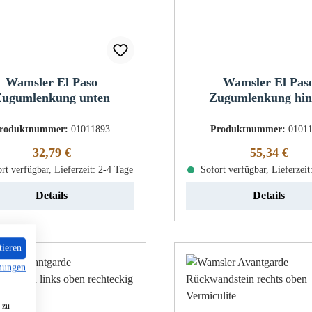
Wamsler El Paso
Wamsler El Pas
ugumlenkung unten
Zugumlenkung hin
roduktnummer:
01011893
Produktnummer:
0101
Regulärer Preis:
Regulärer Pr
32,79 €
55,34 €
rt verfügbar, Lieferzeit: 2-4 Tage
Sofort verfügbar, Lieferzeit
Details
Details
tieren
mungen
 zu