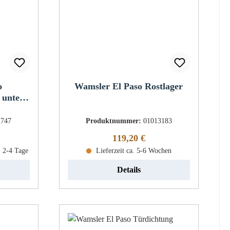
o
Wamsler El Paso Rostlager
 unten
2747
Produktnummer:
01013183
eis:
Regulärer Preis:
119,20 €
: 2-4 Tage
Lieferzeit ca. 5-6 Wochen
Details