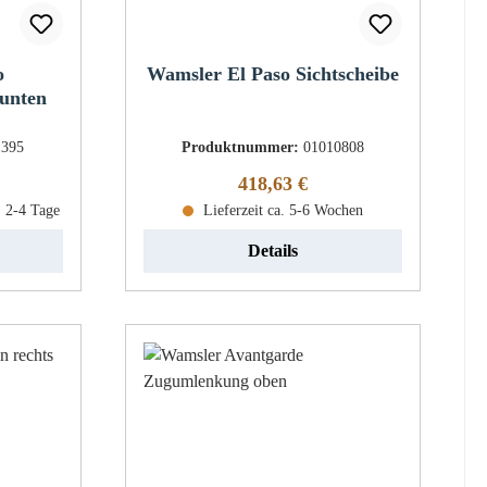
o
Wamsler El Paso Sichtscheibe
 unten
1395
Produktnummer:
01010808
eis:
Regulärer Preis:
418,63 €
: 2-4 Tage
Lieferzeit ca. 5-6 Wochen
Details