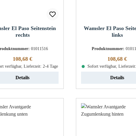
ler El Paso Seitenstein
Wamsler El Paso Seite
rechts
links
roduktnummer:
01011516
Produktnummer:
0101
Regulärer Preis:
Regulärer Pr
108,68 €
108,68 €
rt verfügbar, Lieferzeit: 2-4 Tage
Sofort verfügbar, Lieferzeit
Details
Details