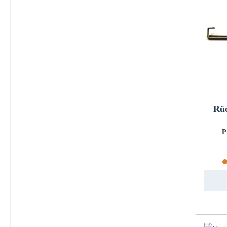
Rüc
P