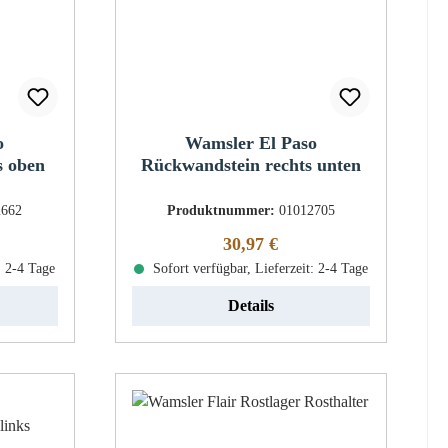
o
Wamsler El Paso
s oben
Rückwandstein rechts unten
2662
Produktnummer:
01012705
eis:
Regulärer Preis:
30,97 €
: 2-4 Tage
Sofort verfügbar, Lieferzeit: 2-4 Tage
Details