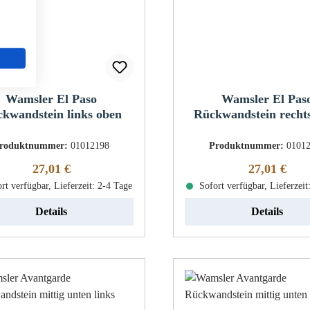
Wamsler El Paso
Wamsler El Pas
kwandstein links oben
Rückwandstein recht
roduktnummer:
01012198
Produktnummer:
0101
Regulärer Preis:
Regulärer Pr
27,01 €
27,01 €
rt verfügbar, Lieferzeit: 2-4 Tage
Sofort verfügbar, Lieferzeit
Details
Details