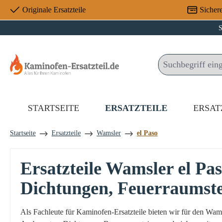
Originale Ersatzteile
Sicher
 Hauptinhalt springen
Zur Suche springen
Zur Hauptnavigation springen
S
STARTSEITE
ERSATZTEILE
ERSAT
Startseite
Ersatzteile
Wamsler
el Paso
Ersatzteile Wamsler el P
Dichtungen, Feuerraumst
Als Fachleute für Kaminofen-Ersatzteile bieten wir für den Wa