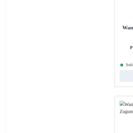
Wams
P
Sofo