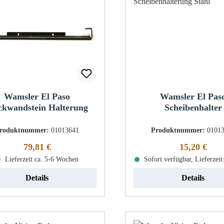
Wamsler El Paso
Wamsler El Pas
kwandstein Halterung
Scheibenhalter
roduktnummer:
01013641
Produktnummer:
0101
Regulärer Preis:
Regulärer Pr
79,81 €
15,20 €
Lieferzeit ca. 5-6 Wochen
Sofort verfügbar, Lieferzeit
Details
Details