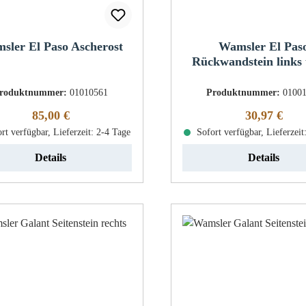
sler El Paso Ascherost
Wamsler El Pas
Rückwandstein links
roduktnummer:
01010561
Produktnummer:
0100
Regulärer Preis:
Regulärer Pr
85,00 €
30,97 €
rt verfügbar, Lieferzeit: 2-4 Tage
Sofort verfügbar, Lieferzeit
Details
Details