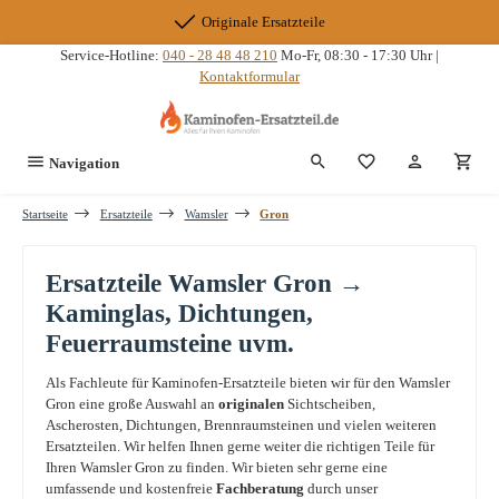
Zum Hauptinhalt springen
Originale Ersatzteile
Service-Hotline:
040 - 28 48 48 210
Mo-Fr, 08:30 - 17:30 Uhr |
Kontaktformular
Du hast 0 Produkte
Navigation
Startseite
Ersatzteile
Wamsler
Gron
Ersatzteile Wamsler Gron →
Kaminglas, Dichtungen,
Feuerraumsteine uvm.
Als Fachleute für Kaminofen-Ersatzteile bieten wir für den Wamsler
Gron eine große Auswahl an
originalen
Sichtscheiben,
Ascherosten, Dichtungen, Brennraumsteinen und vielen weiteren
Ersatzteilen. Wir helfen Ihnen gerne weiter die richtigen Teile für
Ihren Wamsler Gron zu finden. Wir bieten sehr gerne eine
umfassende und kostenfreie
Fachberatung
durch unser