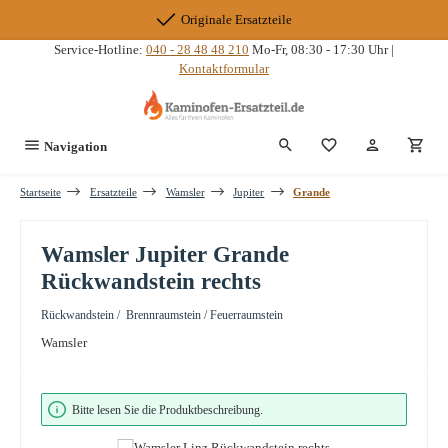
Zum Hauptinhalt springen
Originale Ersatzteile
Service-Hotline:
040 - 28 48 48 210
Mo-Fr, 08:30 - 17:30 Uhr |
Kontaktformular
Du hast 0 Produkte
Navigation
Startseite
Ersatzteile
Wamsler
Jupiter
Grande
Wamsler Jupiter Grande
Rückwandstein rechts
Rückwandstein / Brennraumstein / Feuerraumstein
Wamsler
Bildergalerie überspringen
Bitte lesen Sie die Produktbeschreibung.