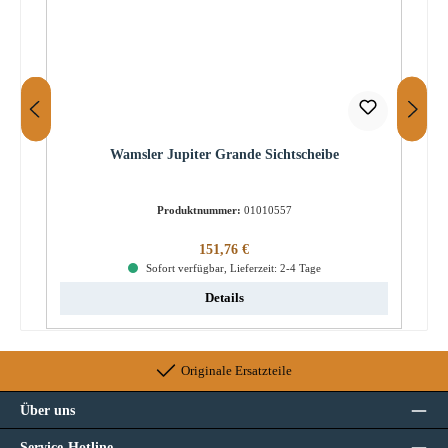
Wamsler Jupiter Grande Sichtscheibe
Produktnummer:
01010557
Regulärer Preis:
151,76 €
Sofort verfügbar, Lieferzeit: 2-4 Tage
Details
Originale Ersatzteile
Über uns
Service-Hotline