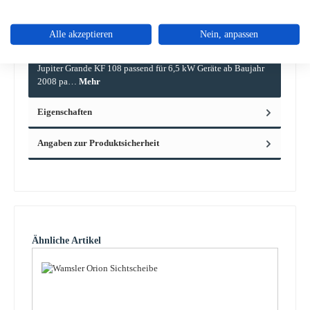
Alle akzeptieren
Nein, anpassen
Beschreibung
Original Rückwandstein rechts für den Kaminofen Wamsler
Jupiter Grande KF 108 passend für 6,5 kW Geräte ab Baujahr
2008 pa…
Mehr
Eigenschaften
Angaben zur Produktsicherheit
Produktgalerie überspringen
Ähnliche Artikel