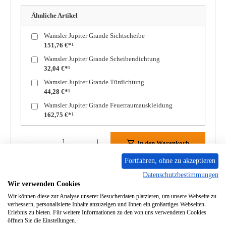
Ähnliche Artikel
Wamsler Jupiter Grande Sichtscheibe
151,76 €*¹
Wamsler Jupiter Grande Scheibendichtung
32,04 €*¹
Wamsler Jupiter Grande Türdichtung
44,28 €*¹
Wamsler Jupiter Grande Feuerraumauskleidung
162,75 €*¹
Produkt Anzahl: Gib den gewünschten Wert ein oder benutze die Schaltflächen um die A
In den Warenkorb
Fortfahren, ohne zu akzeptieren
Zum Merkzettel hinzufügen
Datenschutzbestimmungen
Wir verwenden Cookies
Frage zum Produkt
Wir können diese zur Analyse unserer Besucherdaten platzieren, um unsere Webseite zu
verbessern, personalisierte Inhalte anzuzeigen und Ihnen ein großartiges Webseiten-
Erlebnis zu bieten. Für weitere Informationen zu den von uns verwendeten Cookies
öffnen Sie die Einstellungen.