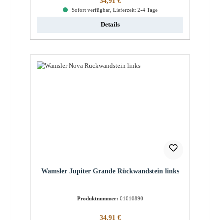
34,91 €
Sofort verfügbar, Lieferzeit: 2-4 Tage
Details
Wamsler Jupiter Grande Rückwandstein links
Produktnummer:
01010890
Regulärer Preis:
34,91 €