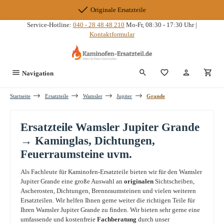
Zum Hauptinhalt springen
Originale Ersatzteile
Service-Hotline:
040 - 28 48 48 210
Mo-Fr, 08:30 - 17:30 Uhr |
Kontaktformular
Du hast 0 Produkte
Navigation
Startseite
Ersatzteile
Wamsler
Jupiter
Grande
Ersatzteile Wamsler Jupiter Grande
→ Kaminglas, Dichtungen,
Feuerraumsteine uvm.
Als Fachleute für Kaminofen-Ersatzteile bieten wir für den Wamsler
Jupiter Grande eine große Auswahl an
originalen
Sichtscheiben,
Ascherosten, Dichtungen, Brennraumsteinen und vielen weiteren
Ersatzteilen. Wir helfen Ihnen gerne weiter die richtigen Teile für
Ihren Wamsler Jupiter Grande zu finden. Wir bieten sehr gerne eine
umfassende und kostenfreie
Fachberatung
durch unser