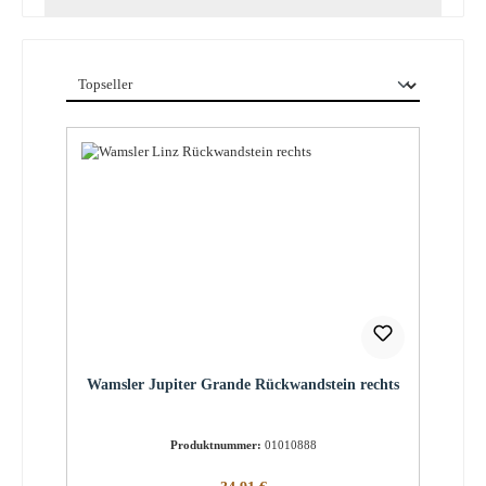
Wamsler Jupiter Grande Rückwandstein rechts
Produktnummer:
01010888
Regulärer Preis: