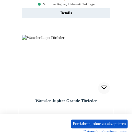
Sofort verfügbar, Lieferzeit: 2-4 Tage
Details
Wamsler Jupiter Grande Türfeder
Produktnummer:
01014235
Fortfahren, ohne zu akzeptieren
Regulärer Preis:
17,80 €
Datenschutzbestimmungen