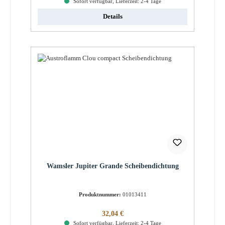
Sofort verfügbar, Lieferzeit: 2-4 Tage
Details
Wamsler Jupiter Grande Scheibendichtung
Produktnummer:
01013411
Regulärer Preis:
32,04 €
Sofort verfügbar, Lieferzeit: 2-4 Tage