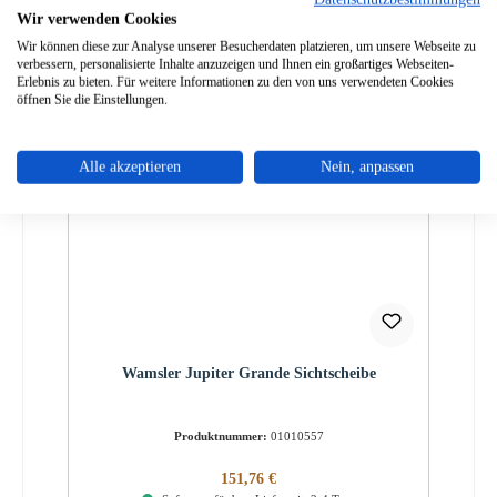
Sofort verfügbar, Lieferzeit: 2-4 Tage
Wir verwenden Cookies
Details
Wir können diese zur Analyse unserer Besucherdaten platzieren, um unsere Webseite zu
verbessern, personalisierte Inhalte anzuzeigen und Ihnen ein großartiges Webseiten-
Erlebnis zu bieten. Für weitere Informationen zu den von uns verwendeten Cookies
öffnen Sie die Einstellungen.
Alle akzeptieren
Nein, anpassen
Wamsler Jupiter Grande Sichtscheibe
Produktnummer:
01010557
Regulärer Preis:
151,76 €