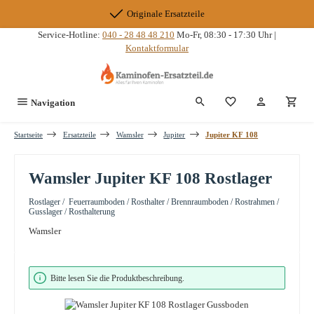
Zum Hauptinhalt springen
Originale Ersatzteile
Service-Hotline:
040 - 28 48 48 210
Mo-Fr, 08:30 - 17:30 Uhr |
Kontaktformular
Du hast 0 Produkte
Navigation
Startseite
Ersatzteile
Wamsler
Jupiter
Jupiter KF 108
Wamsler Jupiter KF 108 Rostlager
Rostlager / Feuerraumboden / Rosthalter / Brennraumboden / Rostrahmen /
Gusslager / Rosthalterung
Wamsler
Bildergalerie überspringen
Bitte lesen Sie die Produktbeschreibung.