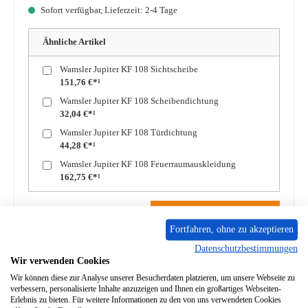
Sofort verfügbar, Lieferzeit: 2-4 Tage
Ähnliche Artikel
Wamsler Jupiter KF 108 Sichtscheibe
151,76 €*¹
Wamsler Jupiter KF 108 Scheibendichtung
32,04 €*¹
Wamsler Jupiter KF 108 Türdichtung
44,28 €*¹
Wamsler Jupiter KF 108 Feuerraumauskleidung
162,75 €*¹
Produkt Anzahl: Gib den gewünschten Wert ein oder benutze die Schaltflächen um die A
In den Warenkorb
Fortfahren, ohne zu akzeptieren
Datenschutzbestimmungen
Zum Merkzettel hinzufügen
Wir verwenden Cookies
Wir können diese zur Analyse unserer Besucherdaten platzieren, um unsere Webseite zu
Frage zum Produkt
verbessern, personalisierte Inhalte anzuzeigen und Ihnen ein großartiges Webseiten-
Erlebnis zu bieten. Für weitere Informationen zu den von uns verwendeten Cookies