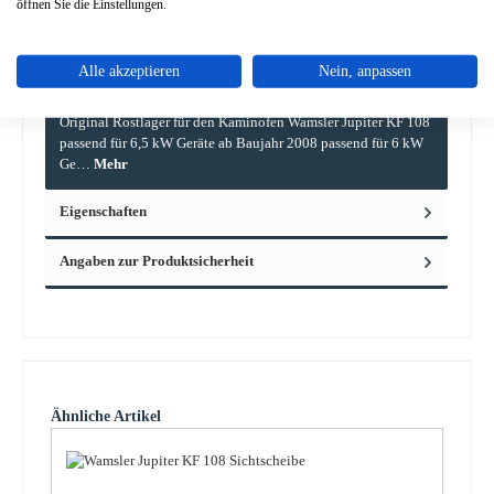
öffnen Sie die Einstellungen.
Alle akzeptieren
Nein, anpassen
Beschreibung
Original Rostlager für den Kaminofen Wamsler Jupiter KF 108
passend für 6,5 kW Geräte ab Baujahr 2008 passend für 6 kW
Ge…
Mehr
Eigenschaften
Angaben zur Produktsicherheit
Produktgalerie überspringen
Ähnliche Artikel