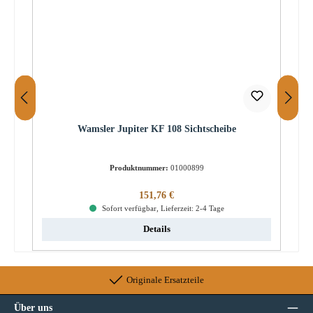
Wamsler Jupiter KF 108 Sichtscheibe
Produktnummer:
01000899
Regulärer Preis:
151,76 €
Sofort verfügbar, Lieferzeit: 2-4 Tage
Details
Originale Ersatzteile
Über uns