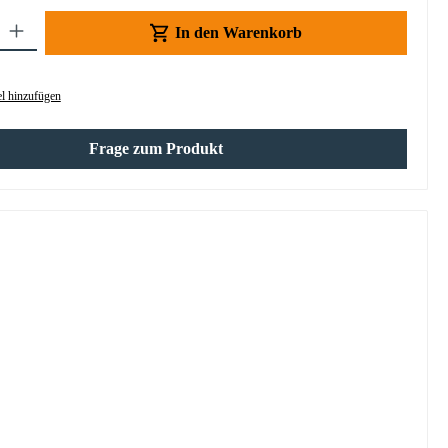
Gib den gewünschten Wert ein oder benutze die Schaltflächen um die Anzahl z
In den Warenkorb
l hinzufügen
Frage zum Produkt