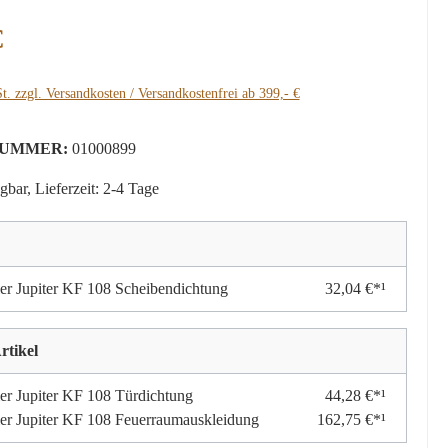
:
€
t. zzgl. Versandkosten / Versandkostenfrei ab 399,- €
UMMER:
01000899
gbar, Lieferzeit: 2-4 Tage
r Jupiter KF 108 Scheibendichtung
32,04 €*¹
rtikel
r Jupiter KF 108 Türdichtung
44,28 €*¹
r Jupiter KF 108 Feuerraumauskleidung
162,75 €*¹