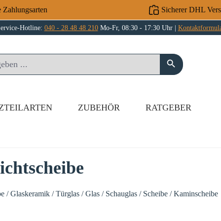
e Zahlungsarten
Sicherer DHL Ver
ervice-Hotline:
040 - 28 48 48 210
Mo-Fr, 08:30 - 17:30 Uhr |
Kontaktformul
ZTEILARTEN
ZUBEHÖR
RATGEBER
ichtscheibe
e / Glaskeramik / Türglas / Glas / Schauglas / Scheibe / Kaminscheibe