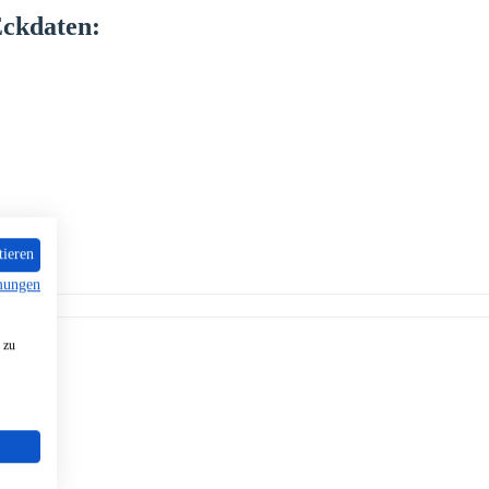
ckdaten:
tieren
mungen
 zu