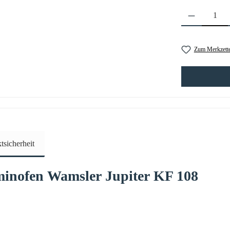
Produkt Anzahl: 
Zum Merkzette
sicherheit
minofen
Wamsler
Jupiter
KF 108