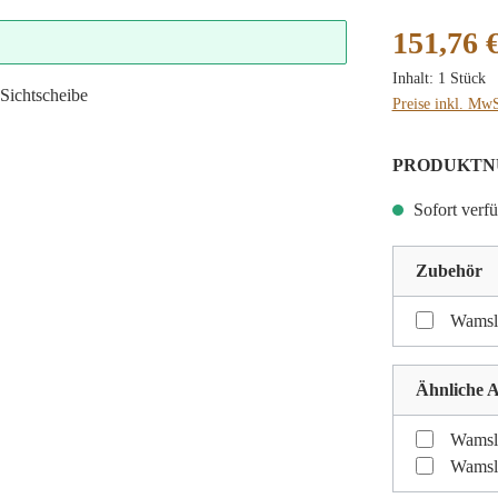
Regulärer Preis
151,76 
Inhalt:
1 Stück
Preise inkl. MwS
PRODUKTN
Sofort verfü
Zubehör
Wamsle
Ähnliche A
Wamsle
Wamsle