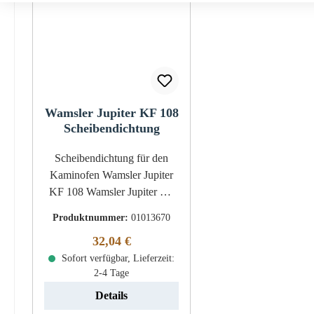
Wamsler Jupiter KF 108
Scheibendichtung
Scheibendichtung für den
Kaminofen Wamsler Jupiter
KF 108 Wamsler Jupiter KF
108 Scheibendichtung
Produktnummer:
01013670
Eckdaten: Glasdichtung,
Regulärer Preis:
32,04 €
Glasband Kordeldichtung
Länge 2,00 m Durchmesser 6
Sofort verfügbar, Lieferzeit:
2-4 Tage
mm
Details