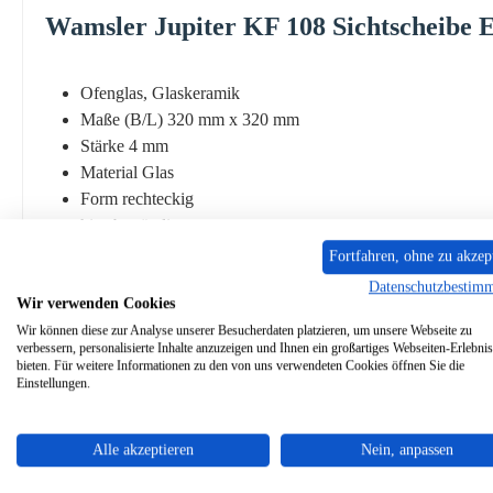
Wamsler
Jupiter
KF 108
Sichtscheibe
E
Ofenglas, Glaskeramik
Maße (B/L) 320 mm x 320 mm
Stärke 4 mm
Material Glas
Form rechteckig
hitzebeständig
Fortfahren, ohne zu akzep
Datenschutzbestim
Wir verwenden Cookies
Wir können diese zur Analyse unserer Besucherdaten platzieren, um unsere Webseite zu
Zubehör
Ähnliche Artikel
verbessern, personalisierte Inhalte anzuzeigen und Ihnen ein großartiges Webseiten-Erlebnis
bieten. Für weitere Informationen zu den von uns verwendeten Cookies öffnen Sie die
Einstellungen.
Produktgalerie überspringen
Alle akzeptieren
Nein, anpassen