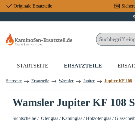
Originale Ersatzteile
Sicher
 Hauptinhalt springen
Zur Suche springen
Zur Hauptnavigation springen
S
STARTSEITE
ERSATZTEILE
ERSAT
Startseite
Ersatzteile
Wamsler
Jupiter
Jupiter KF 108
Wamsler Jupiter KF 108 S
Sichtscheibe / Ofenglas / Kaminglas / Holzofenglas / Glasscheib