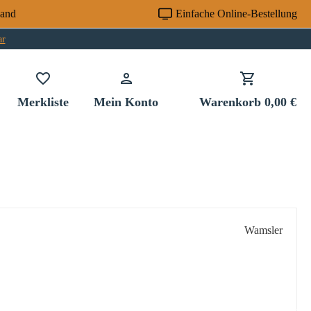
sand
Einfache Online-Bestellung
ar
Du hast 0 Produkte auf dem Merkzettel
Merkliste
Mein Konto
Warenkorb
0,00 €
Wamsler