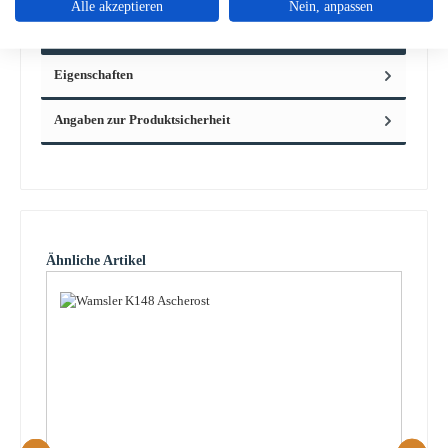
Alle akzeptieren
Nein, anpassen
Küchenherd Wamsler K148 Wamsler K148 Griffbefestigung für
Feuerrau…
Mehr
Eigenschaften
Angaben zur Produktsicherheit
Produktgalerie überspringen
Ähnliche Artikel