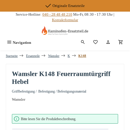
Zum Hauptinhalt springen
Originale Ersatzteile
Service-Hotline:
040 - 28 48 48 210
Mo-Fr, 08:30 - 17:30 Uhr |
Kontaktformular
Du hast 0 Produkte
Navigation
Startseite
Ersatzteile
Wamsler
K
K148
Wamsler K148 Feuerraumtürgriff
Hebel
Griffbefestigung / Befestigung / Befestigungsmaterial
Wamsler
Bildergalerie überspringen
Bitte lesen Sie die Produktbeschreibung.