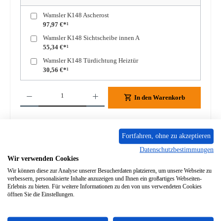
Wamsler K148 Ascherost
97,97 €*¹
Wamsler K148 Sichtscheibe innen A
55,34 €*¹
Wamsler K148 Türdichtung Heiztür
30,56 €*¹
Produkt Anzahl: Gib den gewünschten Wert ein oder benutze die Schaltflächen um die A
In den Warenkorb
Zum Merkzettel hinzufügen
Fortfahren, ohne zu akzeptieren
Frage zum Produkt
Datenschutzbestimmungen
Wir verwenden Cookies
Wir können diese zur Analyse unserer Besucherdaten platzieren, um unsere Webseite zu
verbessern, personalisierte Inhalte anzuzeigen und Ihnen ein großartiges Webseiten-
Erlebnis zu bieten. Für weitere Informationen zu den von uns verwendeten Cookies
öffnen Sie die Einstellungen.
Beschreibung
Original Griffbefestigung für Feuerraum Türgriff für den